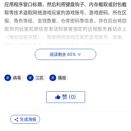
应用程序窗口标题，然后利用键盘钩子、内存截取或封包截
取等技术盗取网络游戏玩家的游戏账号、游戏密码、所在区
服、角色等级、金钱数量、仓库密码等信息，并在后台将窃
取到的玩家机密信息发送到骇客指定的远程服务器站点上
（地址加密存放），致使网络游戏玩家的游戏账号、装备、
物品、金钱等丢失，给游戏玩家带来一定程度的损失。 
阅读剩余 65%
      英文名称：Worm/AutoRun.cnk
      中文名称："U盘寄生虫"变种cnk
      病毒长度：15872字节
病毒
江民
播报
      病毒类型：蠕虫
      危险级别：★★
赞 (
0
)
      影响平台：Win 9X/ME/NT/2000/XP/2003
      Worm/AutoRun.cnk"U盘寄生虫"变种cnk是"U盘寄生
虫"蠕虫家族的最新成员之一，采用"Microsoft Visual 
生成海报
C++"编写，并且经过加壳保护处理。"U盘寄生虫"变种cnk