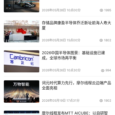
并自动调用运行。其中，所下载的恶意程序可能为网络游戏
盗号木马、远程控制后门或恶意广告程序（流氓软件）等，
2026年05月28日 10点00分
1995
给用户带来不同程度的损失。另外，"U盘寄生虫"变种cnk
存储品牌康盈半导体乔迁新址前海人寿大
会通过在被感染计算机系统"启动"文件夹中创建病毒主程序
厦
文件的方式来实现蠕虫开机自启动。
2026年05月26日 15点00分
1802
      针对以上病毒，江民反病毒中心建议广大电脑用户：
2026中国半导体图景：基础设施已建
          1、请立即升级江民杀毒软件，开启新一代智能分级
成，全球市场再平衡
高速杀毒引擎及各项监控，防止目前盛行的病毒、木马、有
害程序或代码等攻击用户计算机。
2026年05月26日 10点30分
994
          2、江民KV网络版的用户请及时升级控制中心，并建
词元时代算力先行，摩尔线程云边端产品
议相关管理人员在适当时候进行全网查杀病毒，保证企业信
全面亮相
息安全。
          3、江民杀毒软件采用窗口保护以及进程保护技术，
2026年05月19日 17点31分
1902
避免病毒关闭杀毒软件进程，确保杀毒软件自身安全，更好
地保护用户计算机的安全。
摩尔线程发布MTT AICUBE：以自研智