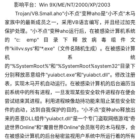
      影响平台：Win 9X/ME/NT/2000/XP/2003
      Trojan/VB.Small.aho"小不点"变种aho是"小不点"木马
家族中的最新成员之一，采用VB语言编写，并且经过加壳
保护处理。"小不点"变种aho运行后，在被感染计算机系统
的"c:	emp"目录下释放病毒组件文
件"killvv.sys"和"*.exe"（文件名随机生成）。在被感染计算
机系统
的"%SystemRoot%"和"%SystemRoot%system32"目录下
分别释放恶意组件"yuiabct.exe"和"yuiabct.dll"。修改注册
表，实现木马开机自动运行。在被感染计算机的后台遍历当
前系统中的所有进程，一旦发现某些安全软件进程存在便会
尝试结束其进程。利用进程映像劫持功能来阻止某些安全软
件的启动，达到自我保护的目的。"小不点"变种aho释放出
来的恶意DLL组件"yuiabct.dll"是一个专门盗取网络游戏"奇
迹世界Online"和"魔兽世界Online"会员账号的木马程序，会
在被感染计算机的后台秘密监视用户系统中所运行着的所有