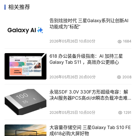
运行时，在被感染计算机的后台秘密监视正在运行的所有窗
相关推荐
口标题，一旦发现标题中存在与安全相关的窗口（如"专
杀"、"防火墙"、"杀毒"等），便会强行向其进程循环发送垃
告别炫技时代 三星Galaxy系列让创新AI
功能成为“标配”
圾消息，试图使其出错关闭或自动退出。遍历当前系统中的
所有进程，一旦发现某些安全软件进程存在，便会尝试结束
2026年05月26日 10点00分
1684
其进程，达到自我保护的目的。强行删除注册表相关项，达
到破坏被感染计算机系统安全模式的目的。"U盘寄生虫"变
618 办公装备升级指南：AI 加持三星
种cnk会在被感染计算机系统中的所有盘符根目录下创建磁
Galaxy Tab S11 ，高效办公更顺心
盘映像劫持文件"autorun.inf"和病毒主程序文
2026年05月26日 20点00分
2008
件"TG.PIF"（"U盘寄生虫"变种cnk），实现双击盘符启动"U
盘寄生虫"变种cnk运行，从而利用U盘、移动硬盘、SD卡
永铭SDF 3.0V 330F方形超级电容：解
等移动存储设备进行自我传播，给计算机用户带来潜在的威
决AI服务器PCS高di/dt瞬态负载冲击难
题
胁。在被感染计算机系统的后台连接骇客指定的远程服务器
站点"http://m.*c*5.com/dd/"，下载恶意程
2026年05月25日 10点00分
1291
序"x.gif"、"1.exe"、"2.exe"、"3.exe"、"4.exe"、"5.exe"、
大容量存储空间 三星Galaxy Tab S10 FE
"6.exe"、"7.exe"、"8.exe"、"9.exe"、"10.exe"、"15.exe"
成618必购大屏好物