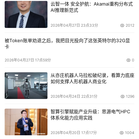
访问江民网站http://www.jiangmin.com进行在线查阅。
云智一体 安全护航：Akamai重构分布式
AI推理新范式
2026年04月27日 23点33分
2012
被Token账单劝退之后，我把目光投向了这张英特尔的32G显
本文来源于DOIT传媒，文章内容仅供参考，不构成投资建议。
卡
2026年04月27日 17点59分
0
从亦庄机器人马拉松破纪录，看算力底座
如何支撑人形机器人商业化
2026年04月24日 22点31分
1296
智算引擎赋能产业升级：思源电气HPC
体系化能力应用实践
2026年04月20日 17点17分
1004