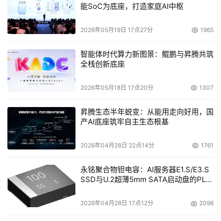
能SoC为底座，打造家庭AI中枢
          4、江民防马墙在系统自动搜集分析带毒网页的基础
上，通过黑白名单，阻止用户访问带有木马和恶意脚本的恶
2026年05月19日 17点27分
1965
意网页并进行处理，有效保障用户上网安全。
          5、江民杀毒软件"移动存储接入杀毒"能杜绝病毒利
智能体时代算力新图景：鲲鹏与昇腾共筑
全栈创新底座
用移动设备（如：U盘、移动硬盘等）入侵用户计算机，完
全保护计算机系统安全。
2026年05月18日 17点20分
1307
          6、禁用系统的自动播放功能，防止病毒从U盘、移
动硬盘、MP3等移动存储设备进入到计算机。
昇腾生态半年蜕变：从能用走向好用，国
          7、利用Windows Update功能打全系统补丁，避免
产AI底座筑牢自主生态根基
病毒以网页木马的方式入侵到系统中。
2026年04月28日 22点14分
1761
          8、怀疑已中毒的用户可使用江民免费在线查毒进行
病毒查证。免费在线查毒地址：
永铭聚合物钽电容：AI服务器E1.S/E3.S
http://online.jiangmin.com/chadu.asp
SSD与U.2超薄5mm SATA启动盘的PLP
电容选型分析
          有关更详尽的病毒技术资料请直接拨打江民公司的技
2026年04月28日 17点12分
2098
术服务热线800-810-2300和010-82511177进行咨询，或