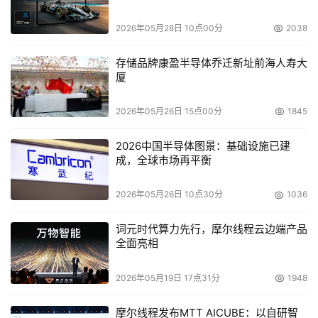
通过使用统一的网络存储架构，在单一架构基础上，可
2026年05月28日 10点00分
2038
以灵活实现多种连接，管理使用更方便，企业投资也可以因
此得到很好地保护。兼容统一的软件可以实现多种存储形式
存储品牌康盈半导体乔迁新址前海人寿大
的管理，这样就可以减少了员工的培训和服务需求，不会再
厦
为因多种不同架构，多种不同产品带来的多套管理平台都得
管理的成本。
2026年05月26日 15点00分
1845
2026中国半导体图景：基础设施已建
NetApp启动主题为“答案 2007”的NetApp“统一存储”全
成，全球市场再平衡
国巡展，为在新的一年里进一步抢占存储市场竞争制高点率
先发力。借助巡展，NetApp将进一步深化与渠道伙伴的战
2026年05月26日 10点30分
1036
略合作关系。NetApp中国区渠道总监马林表示，“在2007
年，NetApp将大力加强渠道的建设力度，通过多种方式对
词元时代算力先行，摩尔线程云边端产品
全面亮相
合作伙伴进行支持，共同为中国用户提供业界领先的简约、
快捷、一体化完整存储解决方案，从而共创2007年新的辉
2026年05月19日 17点31分
1948
煌。”
摩尔线程发布MTT AICUBE：以自研智