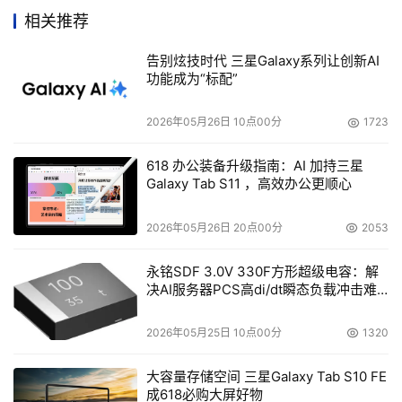
相关推荐
面对企业数据存储的管理困惑，方案商如何才能更好地
告别炫技时代 三星Galaxy系列让创新AI
满足用户需求从而获取商机呢？一套好的存储解决方案应能
功能成为“标配”
充分降低企业数据的管理成本和复杂度，并实现企业的数据
风险最小化，使企业能随时掌控可能的变化。
2026年05月26日 10点00分
1723
时至今日，“统一存储”的概念在存储市场开始兴起，并在
618 办公装备升级指南：AI 加持三星
Galaxy Tab S11 ，高效办公更顺心
市场上开始得到应用。“统一存储”正日渐成为现代企业应对
数据爆炸式增长所带来的巨大压力的解决方案。网络存储解
2026年05月26日 20点00分
2053
决方案提供商Network Appliance（简称NetApp）提出的
统一存储架构将SAN和NAS统一在一起，用户可以在此统一
永铭SDF 3.0V 330F方形超级电容：解
决AI服务器PCS高di/dt瞬态负载冲击难
架构下，同时支持通过光纤通道FC、IP等存储区域网络
题
（SAN）和网络附加存储（NAS）提供用户所需的存储资
2026年05月25日 10点00分
1320
源，从而使其存储环境具有无与伦比的灵活性，同时最大限
度地降低复杂度和成本。
大容量存储空间 三星Galaxy Tab S10 FE
成618必购大屏好物