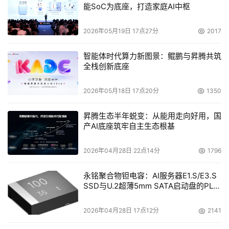
能SoC为底座，打造家庭AI中枢
“统一存储”解决方案的推出，将帮助渠道商进一步提升自
我竞争力，为给客户提供更加优质的服务打好坚实基础，同
2026年05月19日 17点27分
2017
时，简化统一的管理方式也降低了渠道商的服务成本，用户
数据管理问题也能得到较好的解决，也许，这正是网络存储
智能体时代算力新图景：鲲鹏与昇腾共筑
的未来之路。
全栈创新底座
2026年05月18日 17点20分
1350
本文来源于DOIT传媒，文章内容仅供参考，不构成投资建议。
昇腾生态半年蜕变：从能用走向好用，国
产AI底座筑牢自主生态根基
2026年04月28日 22点14分
1796
永铭聚合物钽电容：AI服务器E1.S/E3.S
SSD与U.2超薄5mm SATA启动盘的PLP
电容选型分析
2026年04月28日 17点12分
2141