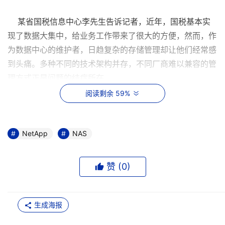
某省国税信息中心李先生告诉记者，近年，国税基本实
现了数据大集中，给业务工作带来了很大的方便，然而，作
为数据中心的维护者，日趋复杂的存储管理却让他们经常感
到头痛。多种不同的技术架构并存，不同厂商难以兼容的管
理方式正是问题的结症所在。
阅读剩余 59%
通常，厂商间的存储管理模式很难实现兼容，甚至同一
厂商针对不同层次的应用方案之间也存在管理难实现兼容的
问题。管理不同的设备需要专用的管理软件，企业在不同时
NetApp
NAS
期采购的不同产品必然会带来管理难题：不兼容的设备之间
形成孤岛，不兼容的软件管理方式使得必须同时应用不同的
赞 (
0
)
管理软件进行管理等，这些无疑增加了企业管理的复杂性和
成本，对技术人员的要求也在不断提高。
生成海报
统一存储赢商机