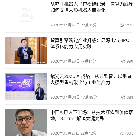
从亦庄机器人马拉松破纪录，看算力底座
就通过衍生式设计获得洞察。”OMA公司BIM部门主管Alex 
如何支撑人形机器人商业化
Mortiboys表示，“我们最终采用了基于性能的方法，这使
得我们的团队能够在测试设计逻辑的同时，还能优化可制造
2026年04月24日 22点31分
1276
性。”
智算引擎赋能产业升级：思源电气HPC
体系化能力应用实践
以下是在Revit软件中衍生式设计的主要可定制化用例：
三箱体量 （Three Box Massing）：建立简单的体量模型
2026年04月20日 17点17分
990
并计算面积。
紫光云2026 AI战略：从云到智，以垂直
大模型重构政企与工业生产力
窗户视野最大化 （Maximize Window Views）：评估房间
内任意位置看到室外视野的质量。
2026年04月03日 17点49分
683
工作空间布局（Workspace Layout）：根据用户选择的标
中国AI已入下半场：从技术狂欢到价值落
准，对房间中办公桌的位置进行优化。
地，Gartner解读关键变局
用户自定义衍生式设计（Customizable Studies，需使用
2026年03月27日 22点42分
1606