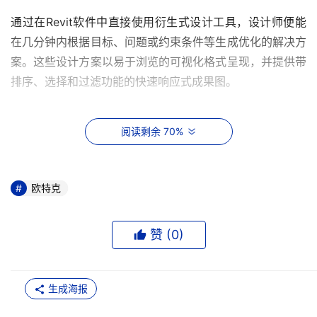
通过在Revit软件中直接使用衍生式设计工具，设计师便能
在几分钟内根据目标、问题或约束条件等生成优化的解决方
案。这些设计方案以易于浏览的可视化格式呈现，并提供带
排序、选择和过滤功能的快速响应式成果图。
阅读剩余 70%
欧特克
欧特克公司工程建设行业商业战略副总裁Nicolas Mangon
赞 (
0
)
谈到：“随着衍生式设计在Revit软件中的推出，我们正在加
速设计的进程，并让工程建设软件集的用户能够以更快的速
度探索任何给定项目的设计解决方案。通过衍生式设计赋
生成海报
能，我们的客户能优化工作流程，并与项目利益相关者进行
更有效的对话，从而让他们对自己的设计决策更有信心。”