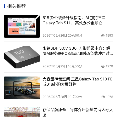
相关推荐
来自用户的反馈
618 办公装备升级指南：AI 加持三星
Galaxy Tab S11 ，高效办公更顺心
在Revit软件中开发衍生式设计绝非闭门造车。事实上，欧
特克的所有技术都是通过采纳用户意见并进行测试后才进入
2026年05月26日 20点00分
1993
市场的。因此，当用户对欧特克的产品感到满意时，我们就
能知道该产品能恰如其分地满足行业需求。
永铭SDF 3.0V 330F方形超级电容：解
决AI服务器PCS高di/dt瞬态负载冲击难
题
总部位于荷兰的Stamhuis公司成立于1926年，该公司一直
是零售店设计和改造领域的专家，也是我们最早的测试版用
2026年05月25日 10点00分
1270
户之一，为在Revit软件中开发衍生式设计的整个过程提供
大容量存储空间 三星Galaxy Tab S10 FE
反馈。从超市、餐厅到便利店，欧特克的团队在进行每个项
成618必购大屏好物
目时都将用户视为密切合作的伙伴，并针对特定的零售需求
来建立定制化的解决方案。考虑到设计、承建和安装方面存
2026年05月28日 10点00分
1978
在的普遍挑战，Stamhuis公司探索了衍生式设计技术的优
存储品牌康盈半导体乔迁新址前海人寿大
势，因为这关系到节省时间和成本的重要问题。
厦