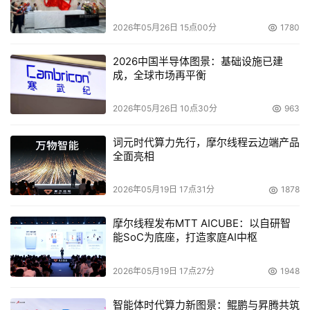
“Revit软件中的衍生式设计让我们的团队能够在设计阶段生
2026年05月26日 15点00分
1780
成备选方案并缩小潜在解决方案的范围，这个阶段是我们在
任何项目中能节省时间和成本的重要时期。”Stamhuis公司
2026中国半导体图景：基础设施已建
BIM和创新部门经理Ron Rijkers表示，“现在，我们能够在
成，全球市场再平衡
与客户的早期合作中就得出更好的洞察，做出更好的决策，
2026年05月26日 10点30分
963
也发现了让技术不断进步的更多应用方式，为此我们倍感振
奋。”
词元时代算力先行，摩尔线程云边端产品
全面亮相
Royal HaskoningDHV是一家工程和项目管理咨询公司，总
部也设在荷兰，其在航空、能源、基础设施、交通和其他多
2026年05月19日 17点31分
1878
个行业的可持续发展和创新方面均有突出表现。Royal 
HaskoningDHV团队也预见到了衍生式设计技术在海洋环
摩尔线程发布MTT AICUBE：以自研智
能SoC为底座，打造家庭AI中枢
境中的巨大价值：
2026年05月19日 17点27分
1948
Royal HaskoningDHV公司首席工程师Dan Peel解释到：
“在造船厂的规划中，我们的团队需要与客户一起探索各种
智能体时代算力新图景：鲲鹏与昇腾共筑