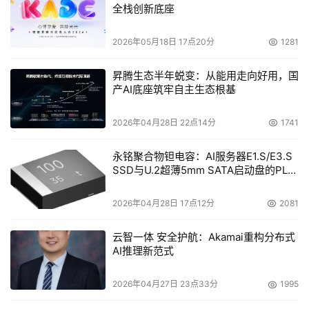
方案，了解他们的需求，并有信心证明我们提出的解决方案
全栈创新底座
能够满足他们的需求。我们期待衍生式设计在实现这一目标
2026年05月18日 17点20分
1281
的过程中发挥不可估量的价值，使我们能够探索更广阔的设
计空间，并了解不同的成功标准对产出更优解决方案的影
昇腾生态半年蜕变：从能用走向好用，国
响。借助Revit软件中的这项新功能，我们现在能够对每一
产AI底座筑牢自主生态根基
项解决方案进行可视化处理，并以简明易懂、便于操作的方
式传达给客户。”
2026年04月28日 22点14分
1741
Office for Metropolitan Architecture （OMA）是一家在
永铭聚合物钽电容：AI服务器E1.S/E3.S
SSD与U.2超薄5mm SATA启动盘的PLP
传统建筑设计和城市建设领域内运营的国际企业，该公司的
电容选型分析
杰出设计案例遍布世界各地。在Revit软件的衍生式设计开
2026年04月28日 17点12分
2081
发过程中，他们的全球团队为欧特克提供了一些重要反馈。
事实证明，这项技术为该公司在荷兰最大型足球场——
云智一体 安全护航：Akamai重构分布式
Feyenoord Stadium（位于鹿特丹滨水区）的概念设计提
AI推理新范式
供了重大帮助。
2026年04月27日 23点33分
1995
“我们在探索鹿特丹新建的Feyenoord Stadium足球场时，