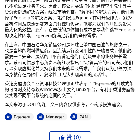
已不能满足业务需求。因此，该公司委派IT运维经理李阳先生等主
管负责挑选解决方案，经过市场调查，?解不同的解决方案，他们选
择了Egenera的解决方案：“我们发现Egenera在可升级能力、减少
当机时间及快速部署方面具有独特优势，能够为我们的IT投资带来
最大化的效益。还有，它更低的总体拥有成本更是我们选择Egenera
的决定性因素，Egenera能满足我们的全部需求。”
在上海，中国石油华东销售公司是环球巨擎中国石油的旗舰之一，
也是当地的燃料供应商。因连续运行及可用性的严峻要求，他们必
需要一个安全、灵活的IT平台满足他们目前及未来的业务增长需
求。该公司信息中心负责人蒋红权指出：“尽管其它的公司表示他们
可以实现虚拟化并支持我们未来的增长需求，但我们认为那些方法
本身就存在局限性、复杂性且无法实现真正的灵活性。”
香港房屋协会企业资讯科技经理缪正维表示 ：“Egenera的开放式架
构可同时支持微软Windows及主要的Linux平台，有利于香港房屋协
会实现不同平台系统的之间的交互。”
本文来源于DOIT传媒，文章内容仅供参考，不构成投资建议。
Egenera
Manager
PAN
赞 (
0
)