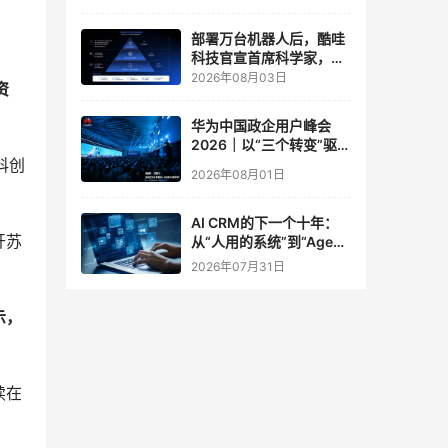
实验室
部署万台机器人后，酷哇
科技官宣首席科学家，要
让世界模型交付生产力
2026年08月03日
资
华为中国政企用户峰会
2026｜以“三个转变”驱动
科创
服务体系全面升级
2026年08月01日
AI CRM的下一个十年：
开苏
从“人用的系统”到“Agent
调用的底座”
2026年07月31日
示，
续在