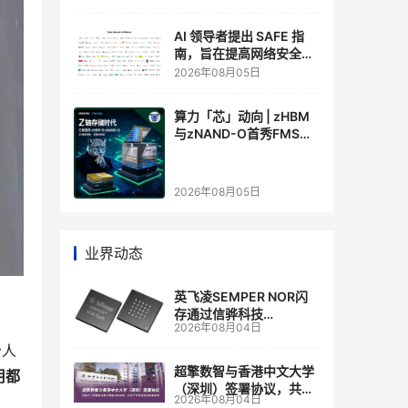
AI 领导者提出 SAFE 指
南，旨在提高网络安全透
明度
2026年08月05日
算力「芯」动向 | zHBM
与zNAND-O首秀FMS
2026 ：三星把HBM叠上
GPU头顶，内存战争换了
个维度，z轴算盘的魅力
2026年08月05日
在哪？
业界动态
英飞凌SEMPER NOR闪
存通过信骅科技
2026年08月04日
AST2700 BMC认证，全
面强化其数据中心服务器
个人
管理
超擎数智与香港中文大学
用都
（深圳）签署协议，共建
2026年08月04日
人工智能和边缘计算联合