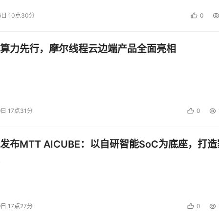
6日 10点30分
0
算力先行，摩尔线程云边端产品全面亮相
9日 17点31分
0
发布MTT AICUBE：以自研智能SoC为底座，打造
9日 17点27分
0