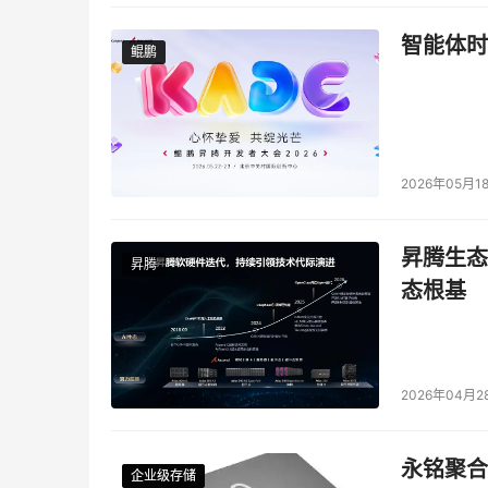
智能体时
鲲鹏
鲲鹏
2026年05月1
昇腾生态
昇腾
态根基
2026年04月2
永铭聚合物
企业级存储
企业级存储
企业级存储
企业级存储