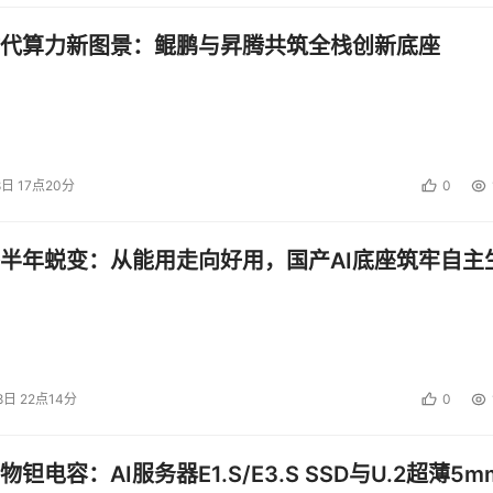
代算力新图景：鲲鹏与昇腾共筑全栈创新底座
8日 17点20分
0
半年蜕变：从能用走向好用，国产AI底座筑牢自主
8日 22点14分
0
钽电容：AI服务器E1.S/E3.S SSD与U.2超薄5m