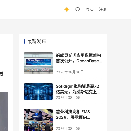
登录
注册
最新发布
蚂蚁灵光闪应用数据架构
首次公开，OceanBase
披露关键实践
2026年08月06日
增
Solidigm拟融资最高72
亿美元，为纳斯达克上市
做准备
2026年08月05日
慧荣科技亮相 FMS
2026，展示面向
Agentic AI 应用的新一代
存储方案
2026年08月05日