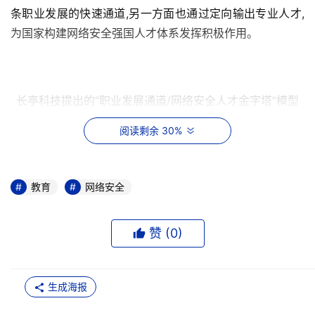
条职业发展的快速通道,另一方面也通过定向输出专业人才,
为国家构建网络安全强国人才体系发挥积极作用。
长亭科技提出的“职业发展通道/网络安全人才金字塔”模型
阅读剩余 30%
目前,长亭科技已获得中国通信企业协会通信网络安全专业
委员会认可的“安全培训一级资质”,并成功开展了多种形式的
网络安全相关培训。例如在2019年12月刚刚举办的Real 
教育
网络安全
World CTF安全训练营中,长亭科技邀请到了网络安全行业
和互联网攻防一线的资深专家作为导师,分别围绕 “虚拟化安
全”、“Real World CTF通用漏洞利用方法论”、“Linux内核
赞 (
0
)
安全”、“浏览器安全”四大核心课程,带来了一场理论与实践
结合的顶级网络安全实训,收获了学员的一致好评。
生成海报
作为网络安全新锐企业,长亭科技拥有上百名核心安全专家,