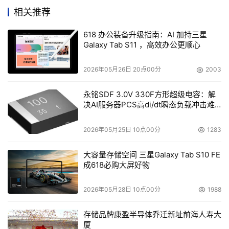
已服务包括中国银行、交通银行、农业银行、国泰君安、中
相关推荐
国平安、滴滴出行、爱奇艺、Bilibili、华为等众多知名金
618 办公装备升级指南：AI 加持三星
融、互联网及IT客户,因此能够将一线项目的实践经验,全面
Galaxy Tab S11 ，高效办公更顺心
融入课程建设,结合课堂讲解、靶场练习与项目实训,帮助学
员实现理论和技能的双向提升,快速实现职业成长。
2026年05月26日 20点00分
2003
永铭SDF 3.0V 330F方形超级电容：解
本文来源于DOIT传媒，文章内容仅供参考，不构成投资建议。
决AI服务器PCS高di/dt瞬态负载冲击难
题
2026年05月25日 10点00分
1283
大容量存储空间 三星Galaxy Tab S10 FE
成618必购大屏好物
2026年05月28日 10点00分
1988
存储品牌康盈半导体乔迁新址前海人寿大
厦