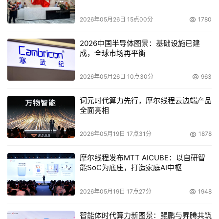
盘。以下是具体的三个不同产品的测试的数据，纵坐标是
IOPS，横坐标是响应时间。
2026年05月26日 15点00分
1780
2026中国半导体图景：基础设施已建
成，全球市场再平衡
2026年05月26日 10点30分
963
词元时代算力先行，摩尔线程云边端产品
全面亮相
2026年05月19日 17点31分
1878
摩尔线程发布MTT AICUBE：以自研智
能SoC为底座，打造家庭AI中枢
这里边有四个数据集，包括数据中心，还有零售业，还有虚
拟桌面，以及GPS定位，可以看到傲腾各方面来讲的性能都
2026年05月19日 17点27分
1948
是很好的。
智能体时代算力新图景：鲲鹏与昇腾共筑
    这幅图大家可以看到，工具开发完善，有很多的选项，