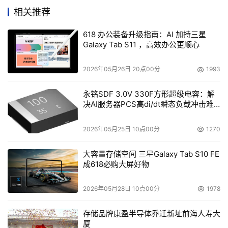
每天24小时每个时间段的变化，以便我们能更好的了解它
相关推荐
的运作情况，了解某个时间点有多少用户在使用，通过分析
618 办公装备升级指南：AI 加持三星
测试实现更好的工作性能。
Galaxy Tab S11 ，高效办公更顺心
2026年05月26日 20点00分
1993
永铭SDF 3.0V 330F方形超级电容：解
决AI服务器PCS高di/dt瞬态负载冲击难
题
2026年05月25日 10点00分
1270
大容量存储空间 三星Galaxy Tab S10 FE
成618必购大屏好物
我们可以做两种测试。一种是从需求强度来测试性能的饱和
2026年05月28日 10点00分
1978
度，另外是要反复测试，通过IO看IOPS。这里边是三块
存储品牌康盈半导体乔迁新址前海人寿大
盘，包括华为的NVMe盘和英特尔的傲腾SSD和DCPMM
厦