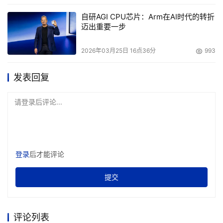
个里面不能有短板，我们可以看到图上有它的带宽，
自研AGI CPU芯片：Arm在AI时代的转折
IOPS，它可以分为深度队列和浅度队列，还有低延迟，要
迈出重要一步
保护一致性和稳定性。
2026年03月25日 16点36分
993
所有这些东西都会有自己的基准测试数据，然而这不代表盘
送到客户那会让人满意，因为客户有自己的轨迹，一跑以后
发表回复
又会发现你的短板。
请登录后评论...
所以性能方面，大家宣传自己的产品IOPS非常高，能量功
耗也很不错。但这里面有很多的延迟，一致性是不是能一致
保持住，包括盘的生命周期等等，有很多的问题需要解决。
更多的实际上是自己的BenchMark有很多的区别。
登录
后才能评论
提交
我们的盘是一个系统，为了调优总要开发一些工具，要进行
这些工作。我们从端到端对系统进行测试，需要来回调试看
评论列表
看到底是不是真的好用。