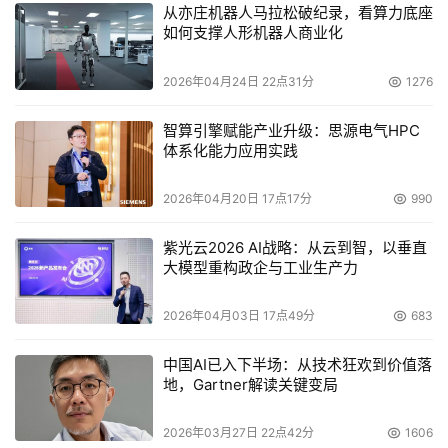
从亦庄机器人马拉松破纪录，看算力底座
如何支撑人形机器人商业化
2026年04月24日 22点31分
1276
智算引擎赋能产业升级：思源电气HPC
体系化能力应用实践
2026年04月20日 17点17分
990
紫光云2026 AI战略：从云到智，以垂直
大模型重构政企与工业生产力
接下来是我这一块，感谢Eden提供了很多数据，我简单介
绍一下，大普惠电子在深圳，对标世界上两个头号玩家，英
2026年04月03日 17点49分
683
特尔和三星。实际上开发一款企业级SSD，难度系数非常
高，它的难度不是一开始把它基本的性能跑通，那个可能很
中国AI已入下半场：从技术狂欢到价值落
地，Gartner解读关键变局
快就可以完成，后期难度在于调优。
2026年03月27日 22点42分
1606
我们可以看到，企业级SSD实际上是一个木桶效应，就是这