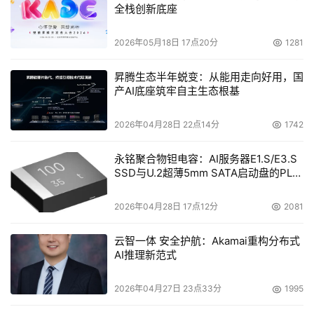
全栈创新底座
我们可以用这些数据进行AI训练，这也是我一会儿将要详细
介绍的部分。
2026年05月18日 17点20分
1281
昇腾生态半年蜕变：从能用走向好用，国
产AI底座筑牢自主生态根基
2026年04月28日 22点14分
1742
永铭聚合物钽电容：AI服务器E1.S/E3.S
SSD与U.2超薄5mm SATA启动盘的PLP
电容选型分析
2026年04月28日 17点12分
2081
云智一体 安全护航：Akamai重构分布式
 大普微CEO杨亚飞演讲部分
AI推理新范式
2026年04月27日 23点33分
1995