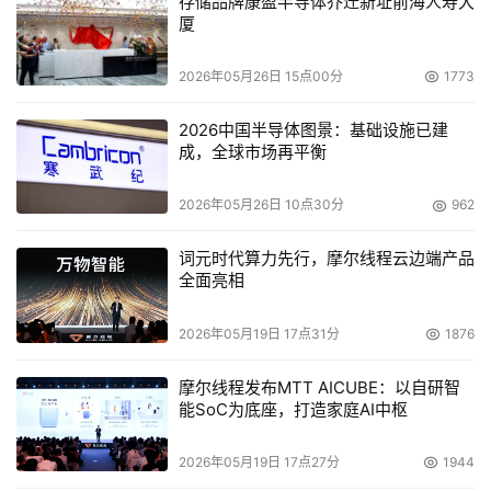
存储品牌康盈半导体乔迁新址前海人寿大
厦
Unsworth 说，Cohen、Unsworth等人说，NAND在随机
2026年05月26日 15点00分
1773
写入数据方面不占优势。事实上，大多数固态硬盘供应商的
宣传点都是：瞬时读写速度很快，但却不展 示产品的持续
2026中国半导体图景：基础设施已建
特性。为了掩盖这一缺陷，供应商试图不用NAND闪存来控
成，全球市场再平衡
制读写速度，而是通过控制器、内存缓冲器、多重控制器通
路、平行交叉的NAND芯片 以及闪存管理软件对之进行控
2026年05月26日 10点30分
962
制。
词元时代算力先行，摩尔线程云边端产品
全面亮相
比如，这个月Micron发布了新型适用于笔记本的固态硬盘
阵列，型号为C100和C200--容量为从32GB到128GB。
2026年05月19日 17点31分
1876
Micron说这一硬盘的持续读取速度可达每秒250MB，写入
速度可达每秒100MB。
摩尔线程发布MTT AICUBE：以自研智
能SoC为底座，打造家庭AI中枢
一 家市场调查和咨询公司Forward Insights的总裁Gregory 
Wong说，连续写入速度的提高可通过两种方式达到：增加
2026年05月19日 17点27分
1944