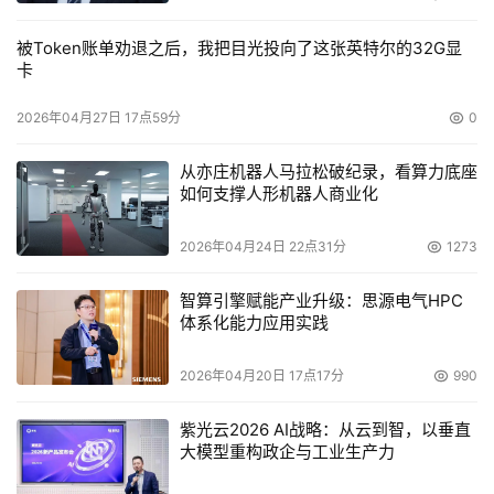
英 特尔公司存储系统主管Knut Grimsrud说，NAND闪存的
被Token账单劝退之后，我把目光投向了这张英特尔的32G显
另一个根本问题是写入放大。数据写入闪存和数据写入主机
卡
的方式不同。数据的存放形式为0.5MB到1MB的数据块，因 
2026年04月27日 17点59分
0
此如果一个主机要写入闪存上4KG的数据块，则写入主机量
的数据量等于写入NAND闪存数据量的20到40倍。
从亦庄机器人马拉松破纪录，看算力底座
如何支撑人形机器人商业化
Grimsrud还说，"如果你想写入4GB，你不用清除1 MB的存
储空间，再将你不想写入数据存放进去，这样，你就避免了
2026年04月24日 22点31分
1273
往NAND中写入众多无用数据。"
智算引擎赋能产业升级：思源电气HPC
体系化能力应用实践
企业级固态硬盘
2026年04月20日 17点17分
990
用 于交易密集型业务处理--所需硬盘控制器有复杂的固件
紫光云2026 AI战略：从云到智，以垂直
和软件--的最优化固态硬盘价格非常高。据称，销售到EMC
大模型重构政企与工业生产力
公司的STEC企业级固态硬盘每秒处理量 为52,000个业务