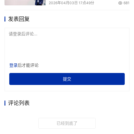
（或者说每秒的输入输出量为52000）。但是用户级固态硬
2026年04月03日 17点49分
681
盘每秒的处理量仅能达到300到600个。Forward Insights
的Wong说,"这不是因为效率无法提高，而是不能提高。"
发表回复
英特尔公司称其可以尽量克服写入放大的问题及增大30倍
请登录后评论...
传输写入量到主机，或者可达到1.1倍的写入放大比率。公司
方面也提到，其新型固态硬盘的处理量可达每秒35,000。
Grimsrud暂未透露英特尔如何克服写入放大这一问题，他
说这当前还是一个商业机密。
登录
后才能评论
Grimsrud公司的Unsworth说英特尔的闪存采用了10通路控
提交
制器，通过将NAND闪存芯片进行平行交错以提高效率、并
使性能达到最优化。另外，英特尔的Grimsrud还讲说，公
评论列表
司即将发布固态硬盘产品系列，这一产品线的产品写入和读
取速度跟传统硬盘差不多。
已经到底了
Grimsrud 是英特尔公司新型高性能SATA固态硬盘产品线开