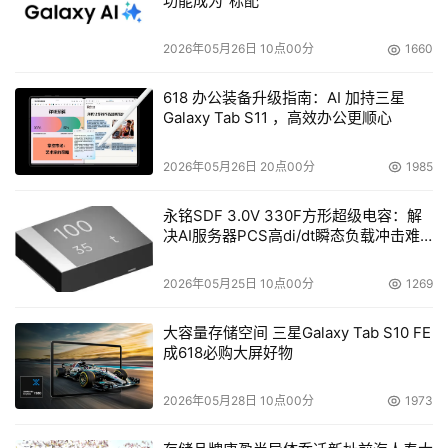
功能成为“标配”
大约将为每GB 0.99美元。
2026年05月26日 10点00分
1660
固态硬盘到底是如何工作的呢？
618 办公装备升级指南：AI 加持三星
Galaxy Tab S11 ，高效办公更顺心
Avian Security公司的Cohen说，两种类型的NAND闪存将
2026年05月26日 20点00分
1985
被用于制造固态硬盘：SLC--每单元的存储量为1比特；
MLC--每单元的存储量为2比 特以上。即使是不对任何软件
永铭SDF 3.0V 330F方形超级电容：解
或固件进行改进，SLC存储器与MLC存储器相对比，速度也
决AI服务器PCS高di/dt瞬态负载冲击难
题
更快、可信度更高且寿命更长。从另一个角度来看，采用
SLC制造的 产品价格也更高，存储量也明显低于MLC。
2026年05月25日 10点00分
1269
大容量存储空间 三星Galaxy Tab S10 FE
所有的固态硬盘在连续及随机读取方面--比如看视频或听音
成618必购大屏好物
乐--具有"先天优势"，因为只要有自由空间，就不需要额外
的处理过程来检索数据。这就是固态硬盘的优势，这些设备
2026年05月28日 10点00分
1973
主要用于音频和视频文件的访问，几乎不需要进行数据的写
入处理。