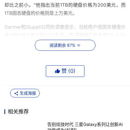
却比之前小。"他指出当前1TB的硬盘价格为200美元，而
1TB固态硬盘的价格则是上万美元。
Gartner和iSuppli公司的调查显示，当前用户级固态硬盘价
格为每GB 2美元到3.45美元，普通硬盘价格为每GB 0.38
美元。两年前，固态硬盘的价格为每GB 17.5美元，因此很
阅读剩余 87%
明显用户级NAND闪存将很快成为普通硬盘的竞争者，但当
前为时尚早。
赞 (
0
)
富士通的负责业务发展的副总Joel Hagberg说，"从市场份
额的百分比来看固态硬盘产业，其仍远远不是市场主流。定
价也需要合理化。"
生成海报
据Objective Analysis分析公司的分析师Jim Handy说，英
相关推荐
特尔公司和Micron Technology技术公司即将发布的固态硬
盘产品是基于32Gbit芯片技术。这两家公司预计将成为首
告别炫技时代 三星Galaxy系列让创新AI
批用户级固态硬盘产品每GB价格低于1美元的公司，其定价