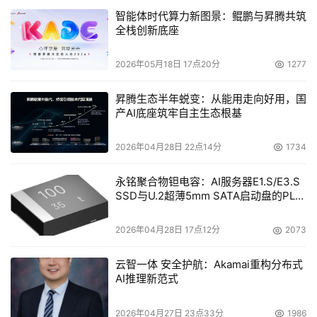
一个动态随机存储的缓冲器，或者是通过增加I/O通路的数
智能体时代算力新图景：鲲鹏与昇腾共筑
目。固件的应用使得应用软件认为数据正 被随机写入硬
全栈创新底座
盘，而事实上数据被重组并持续写入硬盘。
2026年05月18日 17点20分
1277
在随机读取方面，因为没有磁头驱动器（所以必须放置在数
据中间用于数据恢复），固态硬盘远比普通硬盘高效。比
昇腾生态半年蜕变：从能用走向好用，国
产AI底座筑牢自主生态根基
如，一个7,200-rpm的硬盘的响应时间为5到6毫秒。对固态
硬盘来说，网页的浏览或访问速度比普通硬盘快100倍。
2026年04月28日 22点14分
1734
Wong说，"采用一个动态随机存储器的缓冲器，就可以提高
永铭聚合物钽电容：AI服务器E1.S/E3.S
连续读写的性能。但是如果你在一台个人电脑上看到用户模
SSD与U.2超薄5mm SATA启动盘的PLP
板，那说明大多数操作是随机的。"
电容选型分析
2026年04月28日 17点12分
2073
Wong还谈到，由于固态硬盘是随机写入的，所以NAND需
要应用软件找出空白区。如果正好有空白区，应用软件则必
云智一体 安全护航：Akamai重构分布式
AI推理新范式
须在进行数据写入前保证清空所有数据，这就使响应时间延
时大约2毫秒。
2026年04月27日 23点33分
1986