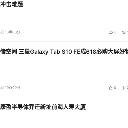
冲击难题
5日 10点00分
0
空间 三星Galaxy Tab S10 FE成618必购大屏好
8日 10点00分
0
康盈半导体乔迁新址前海人寿大厦