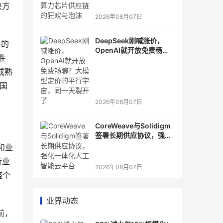
决方
2026年08月07日
DeepSeek刚喊涨价，
秀的
OpenAI就开放免费畅
胜
聊？大模型定价的平行宇
宙，同一天裂开了
成熟
中国
2026年08月07日
CoreWeave与Solidigm
签署长期供应协议，强化
一体化人工智能云平台
和业
行业
2026年08月07日
整个
业界动态
前，