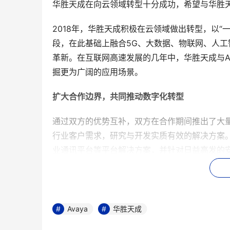
华胜天成在向云领域转型十分成功，希望与华胜
2018年，华胜天成积极在云领域做出转型，以“一
段，在此基础上融合5G、大数据、物联网、人
革新。在互联网高速发展的几年中，华胜天成与A
掘更为广阔的应用场景。
扩大合作边界，共同推动数字化转型
通过双方的优势互补，双方在合作期间推出了大
行业客户需求，研究与开发实质有效的解决方案。
业通讯平台等平台解决方案，并针对日益高发的
统。此外，华胜天成基于人工智能、服务型知识库
融合，提供一体化、智能化的企业通讯服务。
在全球的通讯市场风云变幻的今天，AVAYA积
Avaya
华胜天成
讯设备与技术统一化的发展愿景。