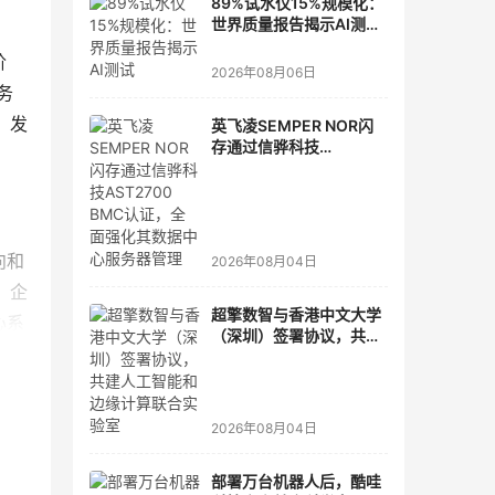
89%试水仅15%规模化：
。
世界质量报告揭示AI测
试"落地鸿沟"
阶
2026年08月06日
务
，发
英飞凌SEMPER NOR闪
存通过信骅科技
AST2700 BMC认证，全
面强化其数据中心服务器
管理
向和
2026年08月04日
、企
超擎数智与香港中文大学
心系
（深圳）签署协议，共建
相互
人工智能和边缘计算联合
实验室
2026年08月04日
现通
部署万台机器人后，酷哇