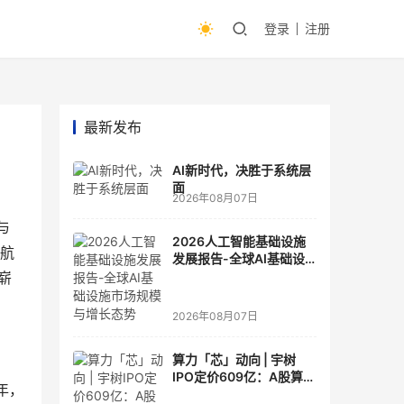
登录
注册
最新发布
AI新时代，决胜于系统层
面
2026年08月07日
与
2026人工智能基础设施
维航
发展报告-全球AI基础设
施市场规模与增长态势
崭
2026年08月07日
算力「芯」动向 | 宇树
IPO定价609亿：A股算力
年，
芯片供应链的狂欢与泡沫