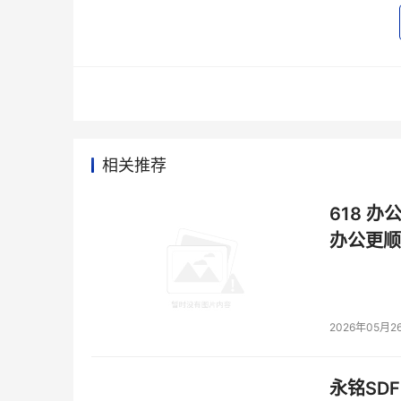
在合作20周年庆典活动上王维航表示，通讯行
行自我超越。同时，华胜天成在产品集成的基础
方面的技术积累和渠道优势，在AVAYA开放平
的姿态与AVAYA展开合作，为企业通信生态的繁
本文来源于DOIT传媒，文章内容仅供参考，不构成
相关推荐
618 办
办公更顺
2026年05月2
永铭SDF