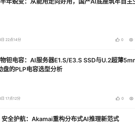
半年蜕变：从能用走向好用，国产AI底座筑牢自主
8日 22点14分
0
钽电容：AI服务器E1.S/E3.S SSD与U.2超薄5m
启动盘的PLP电容选型分析
8日 17点12分
0
 安全护航：Akamai重构分布式AI推理新范式