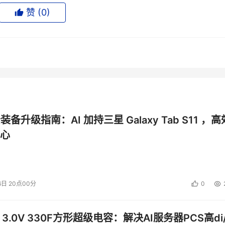
业正在呈现更加开放的发展形态，在新的业态影响下我们应当不断
赞 (
0
)
上，将更多精力投放在产品研发方面，结合华胜天成在云、物联
台的基础上开发了诸多行业增值应用。未来，华胜天成也将以更加
荣奠定基础。
投资建议。
公装备升级指南：AI 加持三星 Galaxy Tab S11 ，高
心
6日 20点00分
0
 3.0V 330F方形超级电容：解决AI服务器PCS高di/