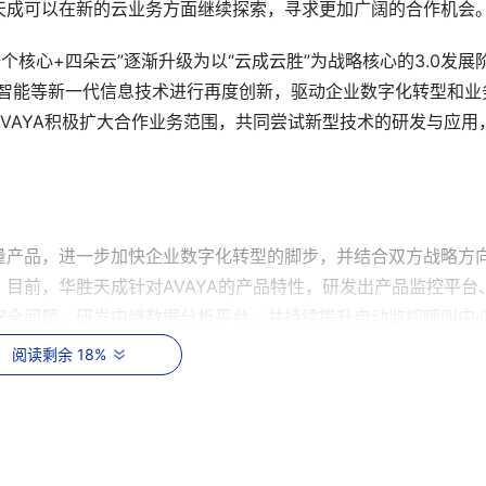
天成可以在新的云业务方面继续探索，寻求更加广阔的合作机会
个核心+四朵云”逐渐升级为以“云成云胜”为战略核心的3.0发展
工智能等新一代信息技术进行再度创新，驱动企业数字化转型和业
VAYA积极扩大合作业务范围，共同尝试新型技术的研发与应用
量产品，进一步加快企业数字化转型的脚步，并结合双方战略方
目前，华胜天成针对AVAYA的产品特性，研发出产品监控平台
安全问题，研发中继数据分析平台，并持续提升自动监控呼叫中
、自然语义、语音识别和大数据分析等技术，与企业级IT架构
阅读剩余 18%
极进行云化，以及开发智能化通讯平台，并积极开放平台标准，实