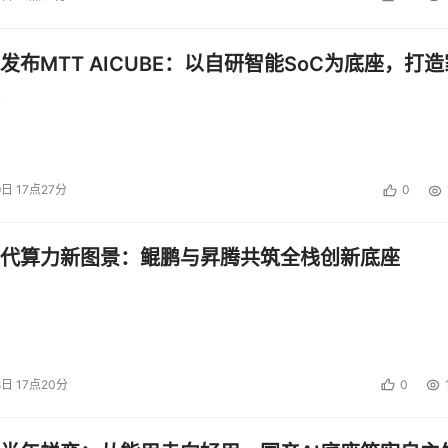
发布MTT AICUBE：以自研智能SoC为底座，打造
9日 17点27分
0
代算力新图景：鲲鹏与昇腾共筑全栈创新底座
8日 17点20分
0