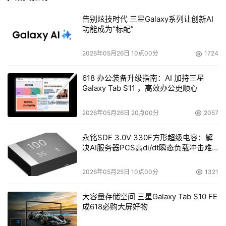
以更好地满足使用者的不同需求，不仅带来最新的扩充规
格，对于暂时不想升级的使用者，也可起到很好的投资保护
告别炫技时代 三星Galaxy系列让创新AI
功能成为“标配”
作用。
2026年05月26日 10点00分
1724
      RS162-E4采用专业无线材设计，机箱内部整洁，特别
方便管理人员的诊断、维护，而且没有排线的阻挡，对机箱
618 办公装备升级指南：AI 加持三星
内部散热也大有裨益，提高空气流通的效果，风扇可更大限
Galaxy Tab S11 ，高效办公更顺心
度地为系统降温，保障产品运转寿命。RS162-E4内部采用
多处冗余设计，如：两个服务器级别的Intel® 82563 PCI-E 
2026年05月26日 20点00分
2057
Gb LAN网络端口具有“teaming”功能，可支持负载平衡与
永铭SDF 3.0V 330F方形超级电容：解
失效转移功能，保证网络传输的畅通无阻；700W电源也采
决AI服务器PCS高di/dt瞬态负载冲击难
用冗余设计，使用者无需担心电源故障导致的系统问题；热
题
抽换风扇也使系统维护更加方便。贴心的冗余设计为用户系
2026年05月25日 10点00分
1321
统的安全运行作了“双重保险”。
大容量存储空间 三星Galaxy Tab S10 FE
成618必购大屏好物
      RS162-E4还随机附送华硕的服务器管理软件ASWM，
用户只要通过网页接口便可远程管理及监视服务器：CPU、