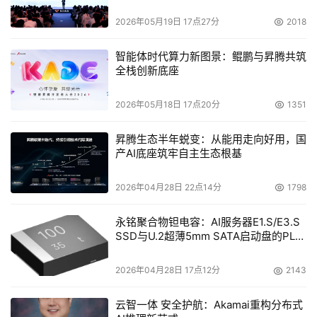
先河，为那些对处理能力要求极高的部门级应用、工作组数
2026年05月19日 17点27分
2018
据库的用户带来高效能的应用和可靠的数据保护。
智能体时代算力新图景：鲲鹏与昇腾共筑
全栈创新底座
本文来源于DOIT传媒，文章内容仅供参考，不构成投资建议。
2026年05月18日 17点20分
1351
昇腾生态半年蜕变：从能用走向好用，国
产AI底座筑牢自主生态根基
2026年04月28日 22点14分
1798
永铭聚合物钽电容：AI服务器E1.S/E3.S
SSD与U.2超薄5mm SATA启动盘的PLP
电容选型分析
2026年04月28日 17点12分
2143
云智一体 安全护航：Akamai重构分布式