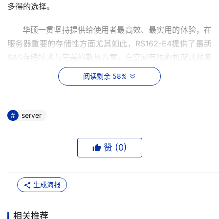
多得的选择。
      华硕一贯坚持提供给使用者最高效、最实用的体验，在
服务器重要的存储性方面尤其如此，RS162-E4提供了最新
SAS存储技术与完美的散热方案。在空间有限的机架式服务
器中，存储能力达到了极限：在1U 的机箱内4个硬盘槽位可
阅读剩余 58%
支持SAS或SATAII热插拔硬盘，对于空间有限的1U服务器来
说相当难得。不仅容量惊人，高效的SAS存储还具有强大的
扩充灵活性。众所周知，硬盘是机箱内的“发热大户”，如果
server
不解决好散热问题，再大的存储效能也会被宕机带来的影响
所抹煞。华硕凭借良好的内部散热设计，充分利用空间解决
赞 (
0
)
散热问题，因此，使用者不必担心资料存储容量会因散热而
受到限制。
生成海报
      RS162-E4提供灵活的扩充选项，它全方位内建了多种
规格的扩充插槽，包括PCI-E x 8、PCI-X、PCI插槽等，可
相关推荐