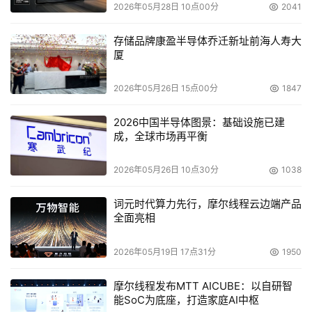
2026年05月28日 10点00分
2041
内存、硬盘使用率、风扇转速、网卡和其它部件的运转状
态，查看操作系统方便了用户对服务器的日常管理和维护。
存储品牌康盈半导体乔迁新址前海人寿大
厦
华硕还对其产品享有三年的质保、免费的服务热线，可使用
户最大程度的免除购机的后顾之忧。
2026年05月26日 15点00分
1847
      伴随新一代Bensley平台的发布，预示者双核技术更加
2026中国半导体图景：基础设施已建
的成熟、双核产品性能更加的高效，对于如何将双核产品普
成，全球市场再平衡
及应用，华硕服务器产品总监舒赜认为：随着服务器市场的
2026年05月26日 10点30分
1038
进一步成熟，用户对服务器的关注重点，不再只是技术或单
一产品，而是更加稳定高效的解决方案。单纯给用户提供硬
词元时代算力先行，摩尔线程云边端产品
件产品已经远远满足不了用户的需求，而为用户设计出既充
全面亮相
分考虑用户目前应用基础又符合未来应用发展趋势的整体解
决方案的产品，才能真正的吸引客户。
2026年05月19日 17点31分
1950
      相信基于Bensley平台的RS162-E4服务器，能够引领双
摩尔线程发布MTT AICUBE：以自研智
能SoC为底座，打造家庭AI中枢
核普及时代的产品趋势，并开创双核服务器最佳解决方案的