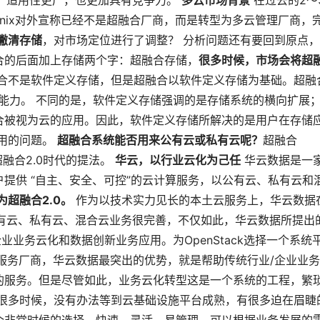
灵活、适用性更广，也更加具有竞争力。
多云市场背景
在过去的2～
anix对外宣称已经不是超融合厂商，而是转型为多云管理厂商，
撇清存储
，对市场定位进行了调整？ 分析问题还有要回到原点
合的后面加上存储两个字：超融合存储，
很多时候，市场会将超
合不是软件定义存储，但是超融合以软件定义存储为基础。超融
t）的能力。 不同的是，软件定义存储强调的是存储系统的横向扩展
合被视为云的应用。因此，软件定义存储所解决的是用户在存储
应用的问题。
超融合系统能否用来公有云或私有云呢？
超融合
超融合2.0时代的提法。
华云，以行业云化为己任
华云数据是一
提供 “自主、安全、可控”的云计算服务，以公有云、私有云和
为超融合2.0。
作为以技术实力见长的本土云服务上，华云数据
的公有云、私有云、混合云业务很完善，不仅如此，华云数据所提出
业业务云化和数据创新业务应用。为OpenStack选择一个系统
云服务厂商，华云数据最突出的优势，就是帮助传统行业/企业业
的服务。但是尽管如此，业务云化转型这是一个系统的工程，繁
，很多时候，没有办法等到云基础设施平台成熟，有很多迫在眉睫