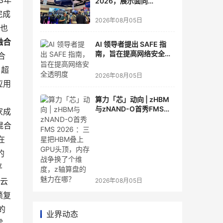
3年
2026，展示面向
Agentic AI 应用的新一代
完成
存储方案
2026年08月05日
，也
融合
AI 领导者提出 SAFE 指
南，旨在提高网络安全透
合
明度
；超
2026年08月05日
应用
算力「芯」动向 | zHBM
与zNAND-O首秀FMS
家成
2026 ：三星把HBM叠上
混合
GPU头顶，内存战争换了
个维度，z轴算盘的魅力
在
在哪？
的
平
务云
2026年08月05日
琐复
的
业界动态