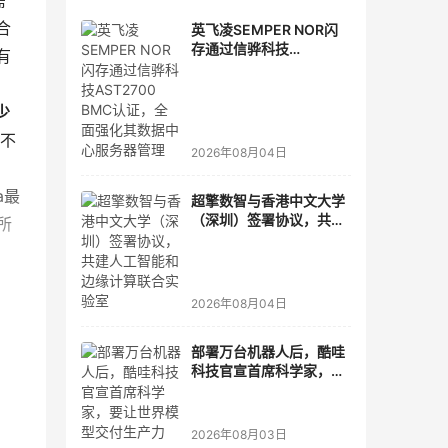
需
合
英飞凌SEMPER NOR闪
存通过信骅科技
有
AST2700 BMC认证，全
为
面强化其数据中心服务器
管理
少
方不
2026年08月04日
a最
超擎数智与香港中文大学
（深圳）签署协议，共建
所
人工智能和边缘计算联合
实验室
2026年08月04日
部署万台机器人后，酷哇
科技官宣首席科学家，要
让世界模型交付生产力
2026年08月03日