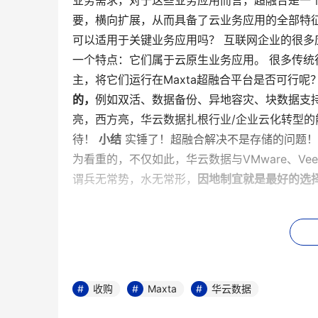
业务需求，对于这些业务应用而言，超融合是一
要，横向扩展，从而具备了云业务应用的全部特
可以适用于关键业务应用吗？ 互联网企业的很
一个特点：它们属于云原生业务应用。 很多传统
主，将它们运行在Maxta超融合平台是否可行呢？
的，
例如双活、数据备份、异地容灾、块数据支持
亮，西方亮，华云数据扎根行业/企业云化转型的
待！
小结
实锤了！超融合解决不是存储的问题
为看重的，不仅如此，华云数据与VMware、V
谓兵无常势，水无常形，
因地制宜就是最好的选
本文来源于DOIT传媒，文章内容仅供参考，不构成
收购
Maxta
华云数据