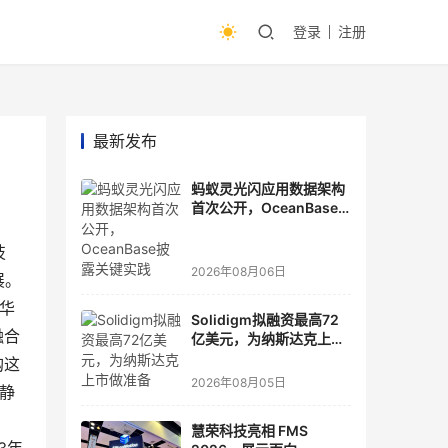
登录
注册
最新发布
蚂蚁灵光闪应用数据架构
首次公开，OceanBase
披露关键实践
技
2026年08月06日
展。
华
Solidigm拟融资最高72
融合
亿美元，为纳斯达克上市
做准备
购这
2026年08月05日
畔静
慧荣科技亮相 FMS