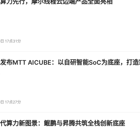
算力先行，摩尔线程云边端产品全面亮相
9日 17点31分
发布MTT AICUBE：以自研智能SoC为底座，打造
9日 17点27分
代算力新图景：鲲鹏与昇腾共筑全栈创新底座