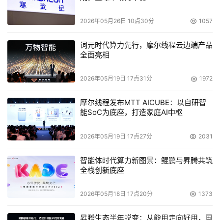
2026年05月26日 10点30分
1057
词元时代算力先行，摩尔线程云边端产品
全面亮相
2026年05月19日 17点31分
1972
摩尔线程发布MTT AICUBE：以自研智
能SoC为底座，打造家庭AI中枢
2026年05月19日 17点27分
2031
智能体时代算力新图景：鲲鹏与昇腾共筑
全栈创新底座
2026年05月18日 17点20分
1373
昇腾生态半年蜕变：从能用走向好用，国