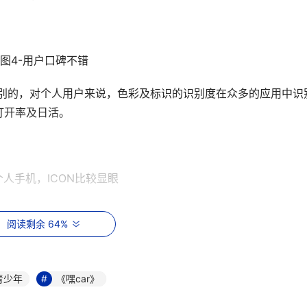
图4-用户口碑不错
非常特别的，对个人用户来说，色彩及标识的识别度在众多的应用中识
打开率及日活。
个人手机，ICON比较显眼
不余遗力，直接展现了产品功能即内容定向。这会符合产品的潜在
阅读剩余 64%
青少年
《嘿car》
图6