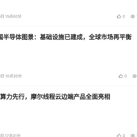
6日 15点00分
0
图12-推荐页界面
，点开之后会提示选择发布内容的形式：目前有三种话题、图文、
中国半导体图景：基础设施已建成，全球市场再平衡
方已设定好了若干话题，用户可以自行插入，图文发布形式与微博
富的滤镜，可以让用户自由发挥，分享自己的内容。在《嘿car
道分享，例如朋友圈、微博、微信等。
6日 10点30分
0
供话题、图文、小视频三种形式
算力先行，摩尔线程云边端产品全面亮相
但从目前的内容上看，用户的产出内非常活跃，形式也呈现多样化
14-内容分类：玩车榜样
9日 17点31分
0