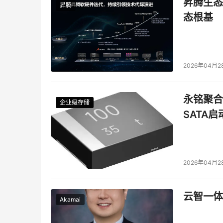
昇腾生态
本文来源于DOIT传媒，文章内容仅供参考，不构成
昇腾
态根基
2026年04月2
永铭聚合物
企业级存储
企业级存储
企业级存储
企业级存储
SATA
2026年04月2
云智一体
Akamai