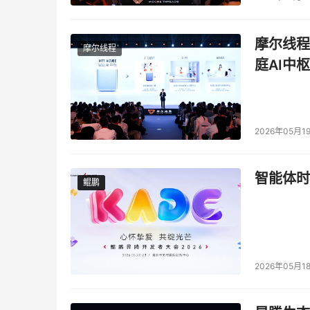
摩尔线程
摩尔线程
图
庭AI中枢
《嘿car》和纯粹的泛社交应用产品区别度很高
的内容。笔者统计了下，目前的分类有13块，可
的情景是用户滑动就可以看见分类的导航标签。
2026年05月1
智能体时
鲲鹏
鲲鹏
结束语：总体来说《嘿car》是一个比较不错的
常符合这些用户群体的喜好。但是从目前更新的
题，偏爱版块的收藏等，这些空白可能随着未来
2026年05月1