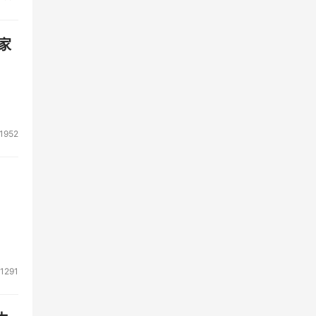
家
喜欢
目前
1952
非
话
1291