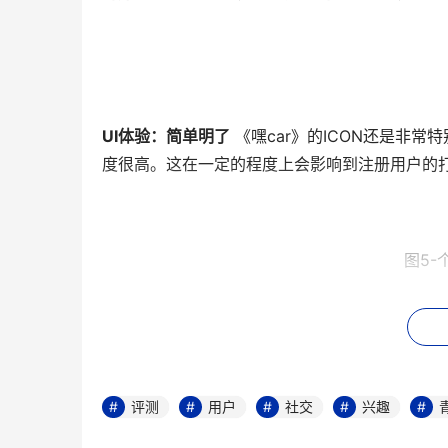
UI体验：简单明了
 《嘿car》的ICON还是
度很高。这在一定的程度上会影响到注册用户的
图5-
应用开启的界面中，《嘿car》对自己的卖点也
户群第一眼就会感到惊喜和温暖。
评测
用户
社交
兴趣