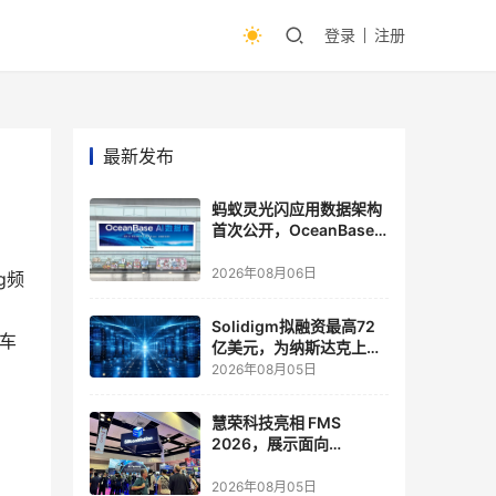
登录
注册
最新发布
蚂蚁灵光闪应用数据架构
首次公开，OceanBase
披露关键实践
2026年08月06日
g频
Solidigm拟融资最高72
车
亿美元，为纳斯达克上市
做准备
2026年08月05日
慧荣科技亮相 FMS
2026，展示面向
Agentic AI 应用的新一代
存储方案
2026年08月05日