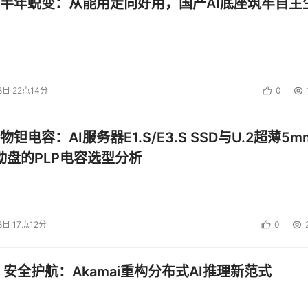
半年蜕变：从能用走向好用，国产AI底座筑牢自主
投资建议。
8日 22点14分
0
钽电容：AI服务器E1.S/E3.S SSD与U.2超薄5m
启动盘的PLP电容选型分析
8日 17点12分
0
 安全护航：Akamai重构分布式AI推理新范式