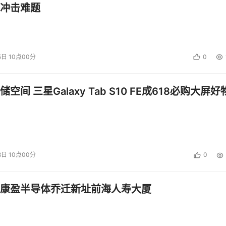
冲击难题
图9-个人界面
5日 10点00分
0
空间 三星Galaxy Tab S10 FE成618必购大屏好
图10-任务系统
图11-关注粉丝
8日 10点00分
0
的增长期。用户的产出内容非常容易引起编辑的关注。并给予相当
户来说，这是一个绝佳的机会。笔者在前几天新注册并登陆后，
康盈半导体乔迁新址前海人寿大厦
化。联想当年微博、微信、头条当初上线之初的情景，这个机会