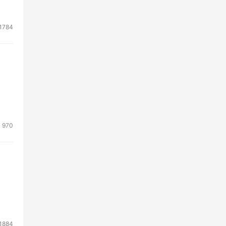
1784
小视
相
》
970
。
1884