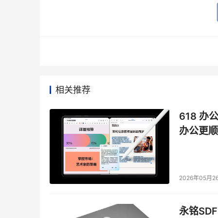
UI界面的风格采用主流自媒体的风格。界面干净
需要经过很长时间的熟悉，就能够上手操作。底部
频，选择小视频可发布手机存储中的视频内容，也
小视频的功能中已开发了多款美颜和滤镜。
相关推荐
618 办
办公更顺
个人社区：社交功能强大
 《嘿car》的功能定
2026年05月2
人用户管理的功能。界面的最底部点开“我”就可
激励机制。在“我的任务”里，领取任务，完成之
永铭SDF
等，未来对于异业合作的话，这些积分也会大有