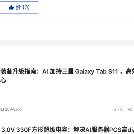
赞 (
0
)
，在顶部下底部都有醒目的导航。总体来说，简单明确，新手用
“+”点开之后，用户可以选择发布内容的形式：话题、图文、小
可以通过嘿car的小视频拍摄工具进行拍摄，目前的版本，嘿ca
图7-多款滤镜，原图
公装备升级指南：AI 加持三星 Galaxy Tab S11 ，高
心
图8-怀旧滤镜
义是青少年用户的兴趣交友社区。所以非常注重个人用户获取粉丝
6日 20点00分
0
见关于个人的一些资料。因为产品新上线，在运营上采取了内容
后就能够获得一些积分。这些积分可用来汽车之家的周边礼品兑
 3.0V 330F方形超级电容：解决AI服务器PCS高di/
用处。