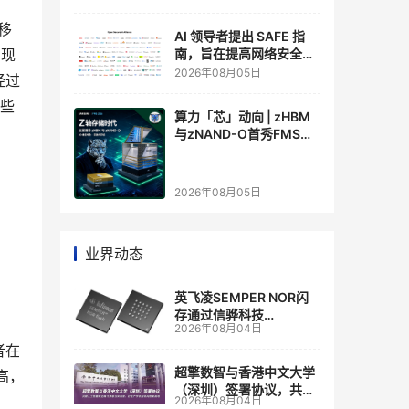
移
AI 领导者提出 SAFE 指
出现
南，旨在提高网络安全透
明度
2026年08月05日
经过
一些
算力「芯」动向 | zHBM
与zNAND-O首秀FMS
2026 ：三星把HBM叠上
GPU头顶，内存战争换了
个维度，z轴算盘的魅力
2026年08月05日
在哪？
业界动态
英飞凌SEMPER NOR闪
存通过信骅科技
2026年08月04日
AST2700 BMC认证，全
面强化其数据中心服务器
者在
管理
超擎数智与香港中文大学
高，
（深圳）签署协议，共建
2026年08月04日
人工智能和边缘计算联合