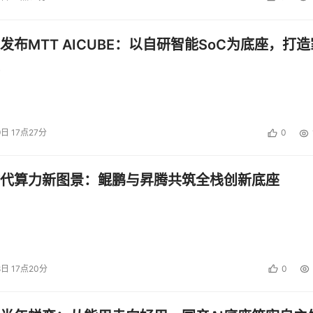
发布MTT AICUBE：以自研智能SoC为底座，打造
15-内容分类：知识星球
。在界面上，《嘿car》做了非常明确的内容分类来引导用户浏览
以想象随着未来内容的不断丰富，这13块的分类显然不能满足。
9日 17点27分
0
代算力新图景：鲲鹏与昇腾共筑全栈创新底座
图16-内容分类
内容社交产品，而且产品方根据自己用户的属性定义，UI和功能上
版本来说，尚存在许多需要完善的地方。例如允许用户自由创建
版本的迭代以及用户的增长能够得到完善。
8日 17点20分
0