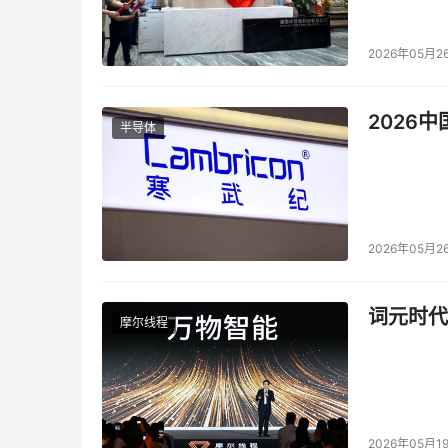
2026年05月2
内容发布系统便捷
 下面“+”用以用户发布内容
2026
半导体
频;目前阶段，用户还不能自由创建话题，运营
似，小视频的功能比较丰富，产品也提供了比较丰
产出的内容或者浏览到喜欢的内容还能进行多渠
2026年05月2
图13-提
词元时代
摩尔线程
内容分类
 虽然产品上线的时间也仅半年左右，
图
2026年05月1