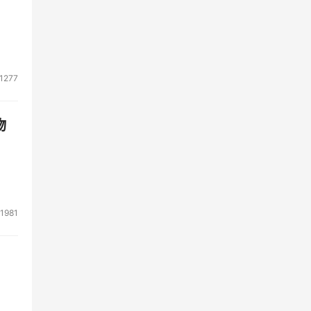
1277
物
1981
给
尝试
非常