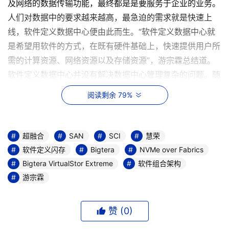
及网络的数据传输功能，最终都是是要服务于企业的业务。
人们对数据中的要求越来越高，最急迫的需求就是快速上
线，软件定义数据中心便由此而生。“软件定义数据中心就
是希望用软件的方式，在既有硬件基础上，快速提供用户所
需的计算资源、网络资源以及存储资源”，游宗霖总结道。
软件定义数据中心并没有解决数据中心管理复杂的问题。随
着用户应用的变化，不同时期，不同应用对于存储的需求是
阅读剩余 79%
不一样的，用户遇到的问题可能是IOPS不够，也可能是容
量不够，用户对存储数据保护等级的要求不同，每次不同需
求可能都需要购置新的存储，长此以往就形成各种数据孤
超融合
SAN
SCI
慧荣
岛，也让管理的复杂性水涨船高。 有调查数据显示，由于
软件定义闪存
Bigtera
NVMe over Fabrics
存储数据孤岛非常普遍，使得存储系统复杂度提升，带来最
Bigtera VirtualStor Extreme
软件组合架构
直接的问题就是资源浪费。有调查报告提供的数据显示，数
游宗霖
据中心里的存储空间有50%以上是闲置或者未使用的。管理
的复杂度最后也将转化为企业的运营成本。存储系统只能被
赞 (
0
)
动地跟着应用跑，效率很低下。
于是软件定义存储跟超融