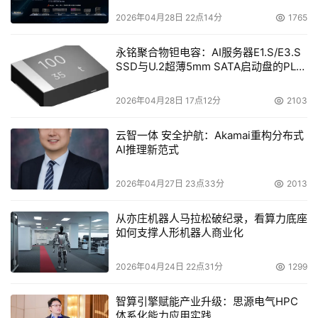
闪存是基础层面上的创新，如今闪存的容量越来越大，性能
2026年04月28日 22点14分
1765
越来越高，价格越来越低，从磁盘到闪存的变化已断无回头
路，CPU也不是说变就变的，后摩尔定律时代，CPU的发
永铭聚合物钽电容：AI服务器E1.S/E3.S
展步伐越来越稳定。所以，要变的只有架构上的创新——超
SSD与U.2超薄5mm SATA启动盘的PLP
电容选型分析
融合了。 NVMe over Fabrics的出现为存储网络打开一扇
2026年04月28日 17点12分
2103
新的大门，很多业内TOP级厂商都在致力于做基于NVMe
over Fabrics的闪存存储系统，性能上也有质的飞跃，能大
云智一体 安全护航：Akamai重构分布式
大降低存储延迟。NVMe over Fabrics的出现也让存储与计
AI推理新范式
算再度分离成为可能，既然有这么快的网络了，存储也没必
要非得跟计算靠那么近了，这为SCI的发展制造了客观条
2026年04月27日 23点33分
2013
件。 Bigtera是慧荣（SMI）旗下的一家存储系统公司，
从亦庄机器人马拉松破纪录，看算力底座
2010年就开始做软件定义存储，2013年开始陆续推出软件
如何支撑人形机器人商业化
定义存储的产品，他们推出的分布式软件定义存储产品
VirtualStor Scaler，以软件定义的方式来做大量数据的存
2026年04月24日 22点31分
1299
储，作为分布式存储的核心Bigtera的分布式存储核心都是
智算引擎赋能产业升级：思源电气HPC
自研的，支持的Ceph的原生协议。 作为分布式存储最主流
体系化能力应用实践