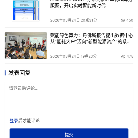
闪存产品的设计上，同样是以一套架构来满足各种需求，支
版图，开启实时智能新时代
持多种协议，不限于块存储，还有文件共享存储，能把数据
放在同一个命名空间下。 Bigtera的异构特性能很好的兼容
2026年03月24日 20点31分
450
别的系统，非常神奇的是，如果说用户原来就有存储，新买
赋能绿色算力：丹佛斯报告提出数据中心
了闪存之后，在Bigtera系统的帮助下，系统可以自动帮用
从“能耗大户”迈向“新型能源资产”的系统
户完成数据迁移，将数据从原有系统迁移到新的闪存系统
性方案
中，能做到业务无中断。 说起闪存系统，免不了会讲讲性
2026年03月24日 19点23分
478
能和稳定性的问题。 虽然Bigtera是一家软件为主的存储公
司，但在硬件设计方面也颇有心得。得益于慧荣科技在存储
发表回复
控制器业务领域的领导地位，及同为慧荣科技子公司的宝存
在企业级SSD市场的表现，Bigtera的闪存产品可以基于闪
请登录后评论...
存底层控制器级别进行通信与设计，所以在一些黑科技的表
现上显得尤为抢眼。比如Bigtera VirtualStor Extreme在减
少写放大方面表现优异，在传统的闪存设备7.31倍的写放大
登录
后才能评论
表现上，Bigtera的新产品可以做到1.05倍的写放大，写放
大能降低7倍，这足以使Bigtera敢于承诺闪存系统可持续稳
提交