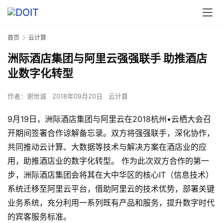
首页
云计算
洲际酒店集团与阿里云强强联手 助推酒店
业数字化转型
作者：
谢世诚
2018年09月20日
云计算
9月19日，洲际酒店集团与阿里云在2018杭州•云栖大会召
开期间签署合作谅解备忘录。双方将强强联手，深化协作，
共同推动云计算、大数据等技术与解决方案在酒店业的应
用，助推酒店业的数字化转型。 作为此次双方合作的第一
步，洲际酒店集团会将其在大中华区的核心IT（信息技术）
系统迁移至阿里云平台，借助阿里云的技术优势，部署关键
业务系统，充分利用一系列既有产品和服务，提升数字时代
的宾客服务标准。