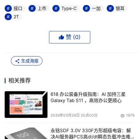
接口
上市
Type-C
一加
银耳
2T
赞 (
0
)
生成海报
相关推荐
618 办公装备升级指南：AI 加持三星
Galaxy Tab S11 ，高效办公更顺心
2026年05月26日 20点00分
1979
永铭SDF 3.0V 330F方形超级电容：解
决AI服务器PCS高di/dt瞬态负载冲击难