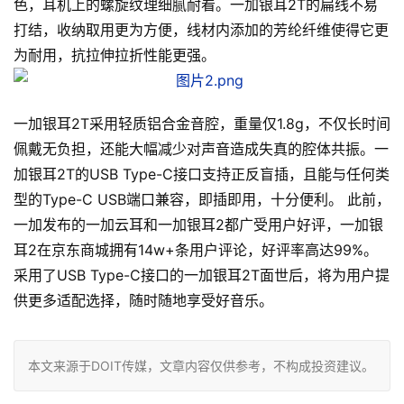
色，耳机上的螺旋纹理细腻耐看。一加银耳2T的扁线不易
打结，收纳取用更为方便，线材内添加的芳纶纤维使得它更
为耐用，抗拉伸拉折性能更强。
一加银耳2T采用轻质铝合金音腔，重量仅1.8g，不仅长时间
佩戴无负担，还能大幅减少对声音造成失真的腔体共振。一
加银耳2T的USB Type-C接口支持正反盲插，且能与任何类
型的Type-C USB端口兼容，即插即用，十分便利。 此前，
一加发布的一加云耳和一加银耳2都广受用户好评，一加银
耳2在京东商城拥有14w+条用户评论，好评率高达99%。
采用了USB Type-C接口的一加银耳2T面世后，将为用户提
供更多适配选择，随时随地享受好音乐。
本文来源于DOIT传媒，文章内容仅供参考，不构成投资建议。