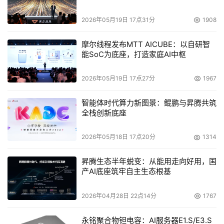
管理服务，帮助客户进行业务不间断的情况下业务迁移，以
及存储产品的实施服务，到最后帮助客户的支持和维护提供
2026年05月19日 17点31分
1908
的托管服务，这是一种新的业务模式，通过这样的业务模式
摩尔线程发布MTT AICUBE：以自研智
可以更好地帮助客户解决一些成本以及投资回报的问题，这
能SoC为底座，打造家庭AI中枢
样的一些我们叫做托管性的服务，业内越来越流行，我相信
在不久的未来，在国内也会被更多的客户所认可的一种业务
2026年05月19日 17点27分
1967
模式。
智能体时代算力新图景：鲲鹏与昇腾共筑
下面我们就来具体来谈一下每一个服务产品给客户带来的价
全栈创新底座
值以及它所提供的服务内容，随着我们刚才提到的新一代企
2026年05月18日 17点20分
1314
业级数据中心的策略的提出，我们在服务产品线里面也增加
了一个新的内容，传统的存储与优化集成都是根据依托于
昇腾生态半年蜕变：从能用走向好用，国
IBM所能够提供的产品以及技术平台，帮助我们客户去建立
产AI底座筑牢自主生态根基
一些更加成本有效、更加动态或者虚拟化，能够更好地快速
部署以及支持它业务发展的这样一个存储架构。
2026年04月28日 22点14分
1767
一直以来，这都是存储与服务产品线主要地帮助客户体现我
永铭聚合物钽电容：AI服务器E1.S/E3.S