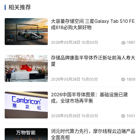
技术支持，到现在我们在以客户为导向，以解决方案为导向
相关推荐
的基础上，将我们提供的服务细分成10个服务产品线，我们
大容量存储空间 三星Galaxy Tab S10 FE
为了更好地跟我们的产品部努力结合，也酝酿了IBM的服务
成618必购大屏好物
器服务以及存储与数据的专门的两条服务产品线，这两条服
务产品线现在又会整合成IBM系统服务产品线，专门跟系统
2026年05月28日 10点00分
1997
科技部一起为维护提供最先进的技术与服务。
存储品牌康盈半导体乔迁新址前海人寿大
我们可以看到，在存储与数据这条产品线里面又包括从存储
厦
的优化集成到数据的管理、系统实施，一直到数据托管服务
2026年05月26日 15点00分
1806
一系列端到端服务产品。这张图很好地表现了 IBM存储和数
据服务当中，各个产品给客户带来的价值以及定位。存储与
2026中国半导体图景：基础设施已建
优化、优化与集成服务主要是帮助客户进行策略规划以及设
成，全球市场再平衡
计，为客户提供一个很好的战略方向以及路线图，如何能够
从基础架构的优化适应客户不断发展的业务需求。数据生命
2026年05月26日 10点30分
1001
周期的管理就是在一个虚拟的架构或者整合的存储架构前提
词元时代算力先行，摩尔线程云边端产品
下，如何将客户的价值最大限度地发挥出来。还有我们数据
全面亮相