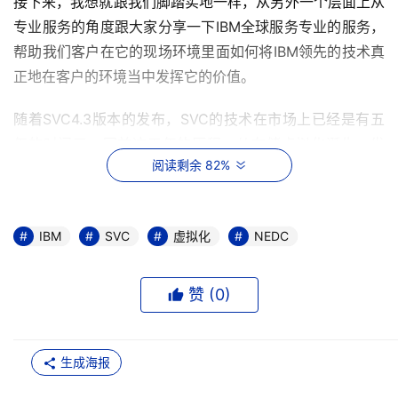
接下来，我想就跟我们脚踏实地一样，从另外一个层面上从
专业服务的角度跟大家分享一下IBM全球服务专业的服务，
帮助我们客户在它的现场环境里面如何将IBM领先的技术真
正地在客户的环境当中发挥它的价值。
随着SVC4.3版本的发布，SVC的技术在市场上已经是有五
年的时间了，回首这五年的历程，从存储虚拟化诞生、发
阅读剩余 82%
展、成熟以及被客户认可、广泛地应用，刚才在侯总和朱总
的汇报当中，也有很多成功的案例。在这些案例当中，体现
着IBM专业服务团队的领域。从最基本的每一个产品的实
IBM
SVC
虚拟化
NEDC
施、故障的排除，大到帮助客户实现整个存储架构的转型、
适应企业下一代数据中心的业务的发展，IBM提供一系列的
专业的服务，帮助客户来在每一次转型以及每一次技术的更
赞 (
0
)
新和换代当中成功，以及体现出它真正我们技术的价值。
IBM专业全球科技服务部和科技系统部从来都是密不可分
生成海报
的，从10年前IBM专业的技术团队主要负责产品的维护以及