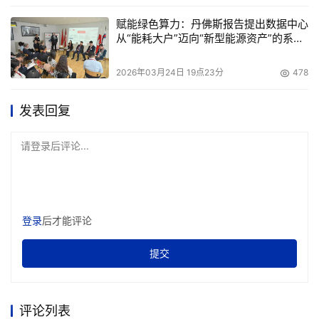
八个不同的象限量化不同产品的复杂度，同时根据多年的最
佳实践，帮助客户去简化存储环境的最佳路线，在最佳实践
赋能绿色算力：丹佛斯报告提出数据中心
从“能耗大户”迈向“新型能源资产”的系统
中存储整合、虚拟化技术是不可或缺的最重要的部分。
性方案
2026年03月24日 19点23分
478
在这之后还提供了企业存储与数据流程的标准化，我们可以
看到在存储架构中，它的硬件环境和硬件的平台是一部分，
发表回复
如何去管理硬件平台上的数据，实际上也是非常复杂的一个
过程，包括它的数据的归档、数据的备份以及它生命周期的
请登录后评论...
管理怎么检索、查询等等，这些都是需要有一个相对标准化
的流程。我相信举一个比较实际的例子，或者我们回头看看
这几年的发展，从监控软件，到现在更加关注业务管理流程
的实践，实际上企业数据管理流程实际上就是复制了企业业
登录
后才能评论
务管理流程的模式，只不过它是专门针对于存储与数据的环
提交
境。
在企业级存储资源的规划，这个工具也是Novus整个产品家
族中很重要的一部分，它可以根据客户的需求在十几年的实
评论列表