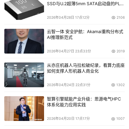
SSD与U.2超薄5mm SATA启动盘的PLP
们IBM技术价值的服务产品。随着新一代数据中心的发布，
电容选型分析
我们也随之发布了新的存储优化与集成服务，名字叫做
2026年04月28日 17点12分
2106
Novus，在不久的将来，我们相信会有更多的媒体宣传以及
技术的发布围绕着Novus这样的服务产品。实际上Novus是
云智一体 安全护航：Akamai重构分布式
AI推理新范式
去年年底今年年初完成收购的一个在存储领域进行优化整合
以及技术咨询服务这样一家专业的服务公司。实际上它成立
2026年04月27日 23点33分
2019
于90年代，在整个存储的环境当中，在存储服务的领域中
已经经历了十多年的历史，在全球跟IBM科技与服务部也有
从亦庄机器人马拉松破纪录，看算力底座
着非常良好以及持久的合作。它的特点在于它是一家独立的
如何支撑人形机器人商业化
咨询与顾问服务公司，所以它不光与IBM有着很好的合作，
2026年04月24日 22点31分
1302
实际上它对各个主流的IT与系统平台以及存储的厂商都有着
非常强的实施能力、咨询能力以及整合能力。IBM收购了
智算引擎赋能产业升级：思源电气HPC
Novus这家公司之后，也是进一步强化了IBM在整个存储领
体系化能力应用实践
域的服务能力、实施能力，面向我们提供虚拟化的进程，所
谓虚拟化不是集成在某一个平台、某家厂商，在整个存储环
2026年04月20日 17点17分
1007
境都有能力实施整合能力，随着Novus这样一个产品整合下