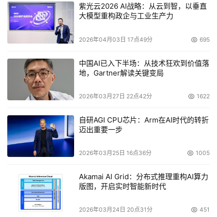
紫光云2026 AI战略：从云到智，以垂直
来，累计下来十几年的实施经验，包括一些团队以及实施能
大模型重构政企与工业生产力
力，都会加入到IBM的服务部当中来，为客户提供更好的虚
拟化存储整合以及这样面向应用、面向服务的新一代的数据
2026年04月03日 17点49分
695
中心的能力，提供了实施能力，提供了一个可靠的保障。
中国AI已入下半场：从技术狂欢到价值落
我们看到在Novus整个的产品家族里面有几个部分，首先它
地，Gartner解读关键变局
可以提供管理复杂度参数的评估，现在的客户随着存储的数
2026年03月27日 22点42分
1622
据的飞速的增长，我们的客户存储环境，它的复杂度是成倍
地增长，不要说你在单一平台存储的发展，假如你积累了几
自研AGI CPU芯片：Arm在AI时代的转折
年甚至于近十年的积累，如果你用了单一平台的产品，你可
迈出重要一步
以看到，像IBM存储的家族以及非常多的更新和换代，我们
2026年03月25日 16点36分
1005
和国内的客户更多会采用不同厂商的产品组成整个的业务环
境，所以它的管理复杂度我相信在稍微大一点的客户里面都
Akamai AI Grid：分布式推理重构AI算力
是非常可观的，也是我们IT管理层面上最头痛的一件事。
版图，开启实时智能新时代
如何将IT的管理复杂度有一个量化的参数和指标，Novus从
2026年03月24日 20点31分
451