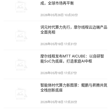
成，全球市场再平衡
决相关问题。
与Riverbed Xirrus Wi-Fi集成
最后，新版
SteelCentral可帮助客户部署Riverbed Xirrus Wi-Fi解决方
2026年05月26日 10点30分
案来确保他们利用这些无线接入点为终端用户交付出色的数
词元时代算力先行，摩尔线程云边端产品
字体验。Xirrus Wi-Fi和SteelCentral之间的双向集成使IT部
全面亮相
门能够快速发现和解决由信号强度或设备性能不佳所引起的
终端用户问题。
2026年05月19日 17点31分
摩尔线程发布MTT AICUBE：以自研智
本文来源于DOIT传媒，文章内容仅供参考，不构成投资建议。
能SoC为底座，打造家庭AI中枢
2026年05月19日 17点27分
智能体时代算力新图景：鲲鹏与昇腾共筑
全栈创新底座
2026年05月18日 17点20分