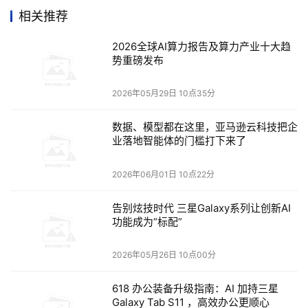
相关推荐
用户及客户身上，成功就将到来。”
首个统一APM和终端用
户体验监测解决方案
最新版SteelCentral解决方案提供了首
2026全球AI算力报告及算力产业十大趋
个支持真正企业级视图的统一APM和终端用户体验监测解
势重磅发布
决方案。SteelCentral帮助企业监测每位用户的数字体验状
2026年05月29日 10点35分
况、产品线中每一项应用的数字体验、对执行的每项交易进
行故障排除并分析不良性能的业务影响，从而在优化应用和
数据、模型都在这里，亚马逊云科技把企
数字性能的同时更快地隔离和解决问题。而最重要的则是公
业落地智能体的门槛打下来了
司具备了可真正衡量数字体验效果的数字体验管理能力。
统一解决方案为终端用户设备及应用引入了单一许可证，并
2026年06月01日 10点22分
以SaaS方式提供。这极大地简化了采购、部署和数据收集
告别炫技时代 三星Galaxy系列让创新AI
流程，使企业能够跨应用和终端用户设备来进行快速灵活的
功能成为“标配”
部署工作，进而监测云迁移，数据中心整合或办公室扩展等
关键转型举措的潜在性能变化。您可以从Riverbed或
2026年05月26日 10点00分
Riverbed合作伙伴社区和ServiceNow商店中获取该产品。
数字业务的规模效应
SteelCentral利用全新的管理集群架构
618 办公装备升级指南：AI 加持三星
Galaxy Tab S11 ，高效办公更顺心
显著增强了其业界领先的可扩展性，使企业能够紧跟管理现