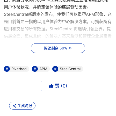
用户体验状况，并确定该体验的底层驱动因素。
SteelCentral新版本的发布，使我们可以重塑APM形象，这
是目前首屈一指的以用户体验为中心解决方案，可捕获所有
应用和交易的所有数据。SteelCentral将继续引领业界，提
供最全面、集成且统一的解决方案来监测和管理企业最宝贵
资产的全部数字体验：终端用户。” 最新版SteelCentral能
阅读剩余 59%
够有效解决新兴企业的需求，Riverbed最近开展的一项针
对企业决策层的调查中发现，几乎所有受访者都认为(99%)
客户数字体验可视化对其业务至关重要。此外，77%的受访
Riverbed
APM
SteelCentral
者表示，公司在未来一年内对提高用户或客户数字体验的投
资至关重要。 IDC软件管理和开发运维计划副总裁Stephen
赞 (
0
)
Elliot表示：“随着企业业务的转变，导致其迫切需要了解数
字举措对他们的影响：无论是从客户体验，还是应用组件与
体验之间的交互。一旦数字体验管理效果不佳，就会导致业
生成海报
务崩溃的风险，进而影响公司和管理声誉、造成收入下降、
无法扩展规模并缺乏对客户的了解。当企业把重心放在终端