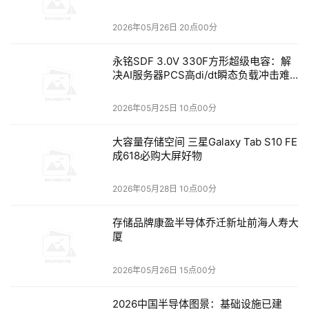
代应用架构挑战的步伐。其它APM供应商会在数据质量和
2026年05月26日 20点00分
规模之间进行权衡，即：只对交易进行采样，牺牲调用栈中
的元数据或深度来支持大型环境。这会导致重大的用户体验
永铭SDF 3.0V 330F方形超级电容：解
决AI服务器PCS高di/dt瞬态负载冲击难
和应用性能盲点，令管理和优化每位用户的体验并与客户建
题
立良好关系的设想成为泡影。SteelCentral的自动调优和数
2026年05月25日 10点00分
据压缩机制，以及新型集群架构有助于解决这一大数据问
题。一台分析服务器现在可以支持数万个的代理，帮助客户
大容量存储空间 三星Galaxy Tab S10 FE
每天监测和管理数十亿次交易。
由人工智能驱动的大数据
成618必购大屏好物
业务分析
SteelCentral还推出了由人工智能驱动的可视化技
2026年05月28日 10点00分
术来支持丰富的数据业务分析。传统APM工具并不适用于
处理当今数字业务所产生的海量数据，高交易速度和高度多
存储品牌康盈半导体乔迁新址前海人寿大
样化的数据，借助最新版SteelCentral，Riverbed可利用其
厦
“大交易数据”和最先进的数据科学概念，提高用户随时间诊
断交易趋势的能力。最新版SteelCentral推出了一个创新的
2026年05月26日 15点00分
“棱镜”报告，可纵向审视商业交易流程的转换通道。该视图
2026中国半导体图景：基础设施已建
帮助用户直观地查看一段时间内的趋势，进而发现并主动解