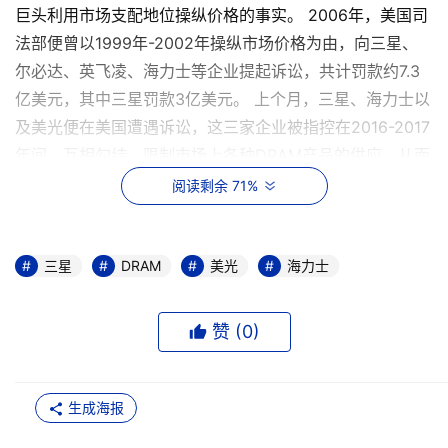
巨头利用市场支配地位操纵价格的事实。 2006年，美国司
法部便曾以1999年-2002年操纵市场价格为由，向三星、
尔必达、英飞凌、海力士等企业提起诉讼，共计罚款约7.3
亿美元，其中三星罚款3亿美元。 上个月，三星、海力士以
及美光便在美国遭遇诉讼，这三家企业被指控在2016-2017
年间，互相勾结，限制市场上各种DRAM产品的供应，从而
人为地推高了DRAM价格。 诉讼律师提供的证据包括2016
阅读剩余 71%
年3月30日，美光科技询问三星电子和海力士公司，能否削
减产量。同时，美光科技高管称，公司不会单方面减产，并
向竞争对手表示，“我们的目标不是市场占有率”等。 目前，
三星
DRAM
美光
海力士
美国方面的诉讼还在进行中，如果最终认定三星等参与了市
场价格操纵等行为，并作出处罚结果，中国反垄断机构可能
赞 (
0
)
会参考在这一方面实施的处罚措施。
三星攫七成利润美光
领跑价格涨幅
数据显示，2016年6月1日到2018年2月1日，
4GB的DRAM内存价格上涨了130%。仅在2017年，DRAM
生成海报
内存价格就上涨了47%，创下近30年来最大涨幅。 而目前