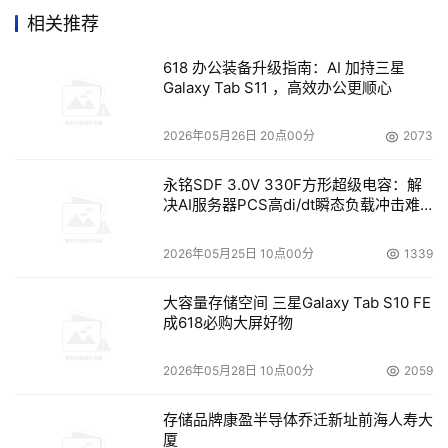
看，寡头独占局面下DRAM市场价格高企的态势还将进一步
相关推荐
延续。 据集邦咨询的数据，2018年第一季存储器三大厂商
618 办公装备升级指南：AI 加持三星
三星、海力士、美光在DRAM产业的市占率分别为44.9%、
Galaxy Tab S11 ，高效办公更顺心
27.9%、22.6%，合计共占95.4%的市场份额。而今年第一
季全球DRAM总营收较2017年第四季成长5.4%，再创新
2026年05月26日 20点00分
2073
高。 三星依然稳坐DRAM产业龙头，第一季营收再度创下
历史新高达103.60亿美元，较上季成长2.9％。路透社的报
永铭SDF 3.0V 330F方形超级电容：解
决AI服务器PCS高di/dt瞬态负载冲击难
道称三星每出售一美元的DRAM芯片，就会获得70美分的营
题
业利润。 海力士第一季营收达64.32亿美元，较前季成长
2026年05月25日 10点00分
1339
2.2％。美光今年上半年持续扮演市场中的价格领导者，价
格上涨幅度高于其他两家韩厂，第一季价格上扬幅度超过
大容量存储空间 三星Galaxy Tab S10 FE
成618必购大屏好物
10％，带动营收达52.13亿美元，季增14.3％。 美光集团仍
旧维持第三，但今年上半年美光持续扮演市场中价格领导者
2026年05月28日 10点00分
2059
角色，价格涨幅高于三星、海力士。一季度美光DRAM价格
上涨幅度超过10％，带动营收达52.13亿美元，季增
存储品牌康盈半导体乔迁新址前海人寿大
14.3％，市占率较前一季提升约2个百分点。 集邦咨询指
厦