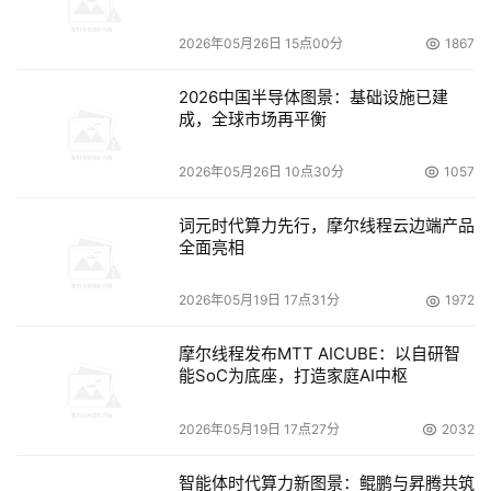
出，三大DRAM厂商今年首季营业利益率已达50-70%，不
2026年05月26日 15点00分
1867
仅是历史最高，该产品的获利能力甚至超过技术层级更高的
中央处理器(Application Processor)，此现象史上未见。
2026中国半导体图景：基础设施已建
目前，为了应对DRAM上涨的情况，以及受NAND制程的影
成，全球市场再平衡
响，三星、海力士纷纷将NAND产线进行调整，转换为
DRAM产线，但目前转换还在进行中，需要时间，另一方
2026年05月26日 10点30分
1057
面，这些大厂自身也并非有足够强的动力加速DRAM产能的
词元时代算力先行，摩尔线程云边端产品
释放，尽可能拖慢节奏也有助于其获得因价格上涨而带来的
全面亮相
红利。
中国存储产业承压
DRAM价格的持续高涨，在让三
大巨头获利颇丰的同时，给下游产业链以及消费者端带来不
2026年05月19日 17点31分
1972
小压力。特别是对于DRAM高达20%，存储器最大需求市场
的中国而言。 以DRAM应用广泛的手机行业为例，近年来
摩尔线程发布MTT AICUBE：以自研智
能SoC为底座，打造家庭AI中枢
DRAM价格的上涨不仅将考验各智能手机大厂的供应链管理
能力，也给中低端机型以及小规模的手机品牌带来沉重的成
2026年05月19日 17点27分
2032
本压力。在目前智能手机行业发展增速放缓，消费者购机动
能不足的情况下，由上游元器件上涨引发的成本恐慌正在整
智能体时代算力新图景：鲲鹏与昇腾共筑