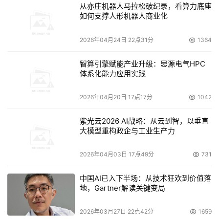
从亦庄机器人马拉松破纪录，看算力底座
形成了重大压力和挑战。 中国反垄断法最终目的在维护市
如何支撑人形机器人商业化
场的公平竞争，任何具有市场支配地位的经营者，不得滥用
该市场优势来操弄价格，或者实施其他垄断行为。而从目前
2026年04月24日 22点31分
1364
的情况看，三星美光等行业巨头的做法已经涉嫌违反了中国
反垄断法的相关规定。 此次中国反垄断机构正式对于三家
智算引擎赋能产业升级：思源电气HPC
体系化能力应用实践
厂商展开立案调查，将有益于公平市场竞争的环境建立和维
护，以及存储产业的健康发展。
2026年04月20日 17点17分
1042
紫光云2026 AI战略：从云到智，以垂直
本文来源于DOIT传媒，文章内容仅供参考，不构成投资建议。
大模型重构政企与工业生产力
2026年04月03日 17点49分
731
中国AI已入下半场：从技术狂欢到价值落
地，Gartner解读关键变局
2026年03月27日 22点42分
1659