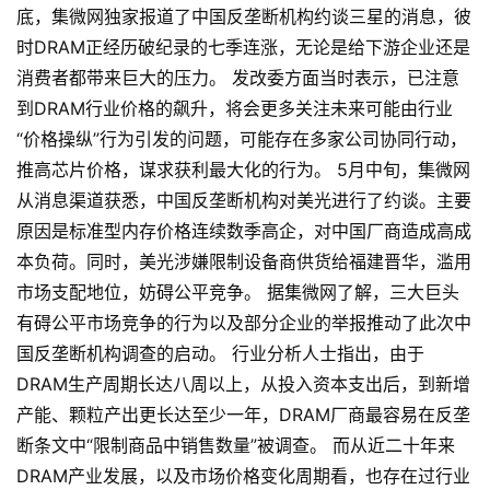
底，集微网独家报道了中国反垄断机构约谈三星的消息，彼
时DRAM正经历破纪录的七季连涨，无论是给下游企业还是
消费者都带来巨大的压力。 发改委方面当时表示，已注意
到DRAM行业价格的飙升，将会更多关注未来可能由行业
“价格操纵”行为引发的问题，可能存在多家公司协同行动，
推高芯片价格，谋求获利最大化的行为。 5月中旬，集微网
从消息渠道获悉，中国反垄断机构对美光进行了约谈。主要
原因是标准型内存价格连续数季高企，对中国厂商造成高成
本负荷。同时，美光涉嫌限制设备商供货给福建晋华，滥用
市场支配地位，妨碍公平竞争。 据集微网了解，三大巨头
有碍公平市场竞争的行为以及部分企业的举报推动了此次中
国反垄断机构调查的启动。 行业分析人士指出，由于
DRAM生产周期长达八周以上，从投入资本支出后，到新增
产能、颗粒产出更长达至少一年，DRAM厂商最容易在反垄
断条文中“限制商品中销售数量”被调查。 而从近二十年来
DRAM产业发展，以及市场价格变化周期看，也存在过行业