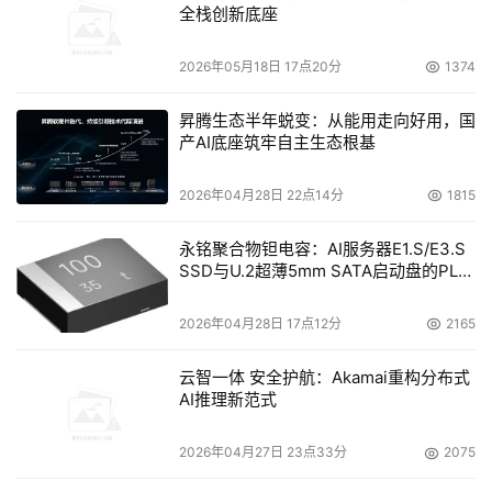
全栈创新底座
个行业蔓延。 一位手机行业人士在接受集微网记者采访时
表示，在去年的DRAM涨价潮中，DRAM每个季度涨价幅度
2026年05月18日 17点20分
1374
都超过20%。“每次都说缺货，而涨价后却从未发生缺货现
象。”该人士表示。 据集微网记者了解，部分手机厂商也已
昇腾生态半年蜕变：从能用走向好用，国
向中国反垄断机构提交了相关的举报材料。 今年是中国存
产AI底座筑牢自主生态根基
储产业发展的关键节点，目前我国存储领域已形成包括发展
2026年04月28日 22点14分
1815
NAND FLASH的长江存储，专注移动式内存的合肥长鑫以
及致力于利基型内存的福建晋华三大阵营，从三家厂商目前
永铭聚合物钽电容：AI服务器E1.S/E3.S
的进度看，其试产时间预计在2018年下半年，量产时间会
SSD与U.2超薄5mm SATA启动盘的PLP
电容选型分析
集中在2019年上半年。 在这种局面下，尽管短时间内，中
国存储企业并不会对三星美光等巨头构成威胁，但在国家政
2026年04月28日 17点12分
2165
策和资金扶持下的中国存储产业快速崛起，显然会另三星美
云智一体 安全护航：Akamai重构分布式
光等巨头忌惮。未来随着DRAM产能的进一步释放，中国存
AI推理新范式
储企业也势必将面临行业巨头发起的价格战、诉讼战等打压
手段。 据集微网记者了解，美光已开始限制设备商对福建
2026年04月27日 23点33分
2075
晋华进行供货，这对于正处于试产阶段的福建晋华而言无疑