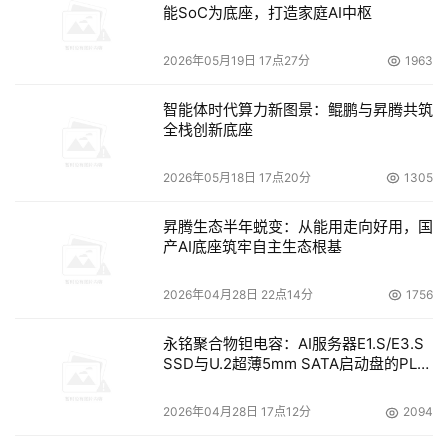
入的"动态系统优化减少了资本支出和运营支出，帮助企业
能SoC为底座，打造家庭AI中枢
达到甚至超过服务水平的要求。
2026年05月19日 17点27分
1963
    李志明表示，"企业编排旨在实现IT环境的足够弹性，与
智能体时代算力新图景：鲲鹏与昇腾共筑
公司不断变化的目标保持一致，并在降低成本的同时保持服
全栈创新底座
务水平的稳定。"
2026年05月18日 17点20分
1305
本文来源于DOIT传媒，文章内容仅供参考，不构成投资建议。
昇腾生态半年蜕变：从能用走向好用，国
产AI底座筑牢自主生态根基
2026年04月28日 22点14分
1756
永铭聚合物钽电容：AI服务器E1.S/E3.S
SSD与U.2超薄5mm SATA启动盘的PLP
电容选型分析
2026年04月28日 17点12分
2094