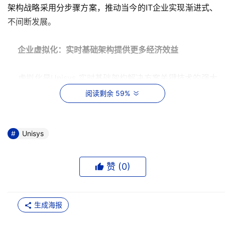
架构战略采用分步骤方案，推动当今的IT企业实现渐进式、
不间断发展。
企业虚拟化：实时基础架构提供更多经济效益
    虚拟化是Unisys 实时基础架构解决方案关键技术的强大
推动力。Unisys企业虚拟化解决方案利用Unisys的先进技
阅读剩余 59%
术，增强符合行业标准的虚拟化产品，如VMware。
    Unisys解决方案对现有IT基础架构提供基于知识的虚拟
Unisys
化以及以规则为导向的资源管理，以实现优化转换与企业主
要目标相吻合。此外，Unisys的high-socket-count纵向扩
赞 (
0
)
展了企业服务器的卓越效用和管理功能，能够降低转换过程
和日常运营的成本。
生成海报
    Unisys 企业虚拟化解决方案能帮助客户快速、安全地部