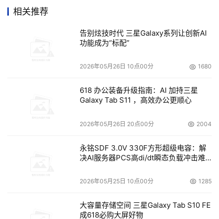
署虚拟化基础架构，并通过Unisys ES7000/one 企业级服
相关推荐
务器的优化优势，最大限度地减少服务器数量。该流程由
告别炫技时代 三星Galaxy系列让创新AI
功能成为“标配”
    Unisys IT Modeler推动，Unisys IT Modeler是一种基
于Web的应用，能够实施Unisys 三维可视企业方法论
2026年05月26日 10点00分
1680
（3D-Visible Enterprise，简称3D-VE）。Unisys IT 
Modeler可帮助企业发现、分类和存储基础架构资产，并将
618 办公装备升级指南：AI 加持三星
Galaxy Tab S11 ，高效办公更顺心
它们与相关的企业资产连接起来。
2026年05月26日 20点00分
2004
    这两项新技术为Unisys企业虚拟化解决方案带来明显优
势。Unisys实时整合加速器（Unisys Real-Time 
永铭SDF 3.0V 330F方形超级电容：解
决AI服务器PCS高di/dt瞬态负载冲击难
Consolidation Accelerator）为服务器、虚拟设备和和图
题
像存档器之间的应用程序和操作系统提供了安全的、从一个
2026年05月25日 10点00分
1285
地点到任一地点的自动转换。Unisys Real-Time 
Chargeback能够提供可视性，以及整个异构环境中（包括
大容量存储空间 三星Galaxy Tab S10 FE
虚拟环境和非虚拟环境）与业务流程相关的IT成本信息。
成618必购大屏好物