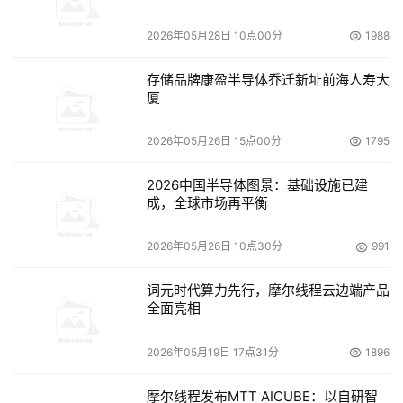
2026年05月28日 10点00分
1988
    企业虚拟化解决方案具有很多优点，包括关键基础架构
组件的快速发现、根据效用数据识别最佳虚拟候选选项、在
存储品牌康盈半导体乔迁新址前海人寿大
使用VMware Infrastructure 3.0 Virtualization Server的
厦
Unisys ES7000/one企业级服务器上进行的自动的物理到
虚拟的实施，以及资源利用尺度的日常获取等，进而实现对
2026年05月26日 15点00分
1795
IT使用和成本的可视性。
2026中国半导体图景：基础设施已建
成，全球市场再平衡
企业编排：从多样化基础架构中获取最大价值
2026年05月26日 10点30分
991
    Unisys 企业编排解决方案让即使处于最复杂IT环境的企
业，也能实现最高的服务水平性能和基础架构效率。
词元时代算力先行，摩尔线程云边端产品
全面亮相
    该解决方案的核心是新的编排&自动配置技术，即基于规
2026年05月19日 17点31分
1896
则的软件引擎。该引擎允许企业建立自己的资源使用和性能
政策，然后根据政策条款自动分配资源。这种"无需人工介
摩尔线程发布MTT AICUBE：以自研智