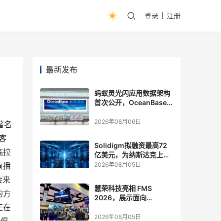
登录
注册
最新发布
蚂蚁灵光闪应用数据架构
首次公开，OceanBase
披露关键实践
2026年08月06日
著名
的客
Solidigm拟融资最高72
临拉
亿美元，为纳斯达克上市
做准备
直播
2026年08月05日
会来
慧荣科技亮相 FMS
的方
2026，展示面向
正在
Agentic AI 应用的新一代
存储方案
2026年08月05日