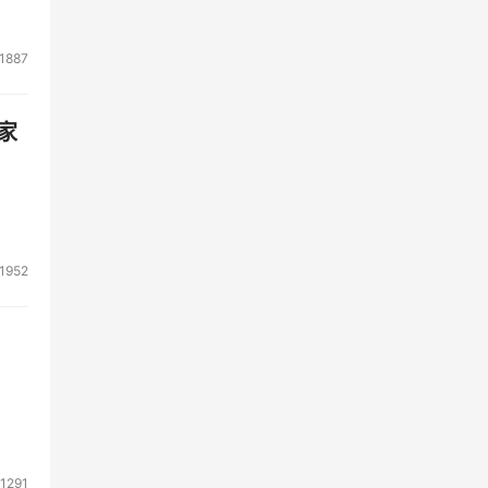
not
1887
 of
s
家
y
1952
1291