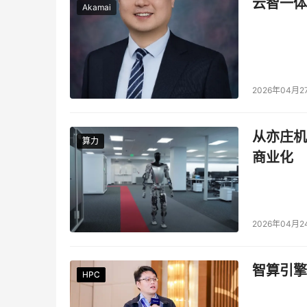
云智一体
Akamai
2026年04月2
从亦庄机
算力
算力
商业化
2026年04月2
智算引擎
HPC
HPC
HPC
HPC
HPC
HPC