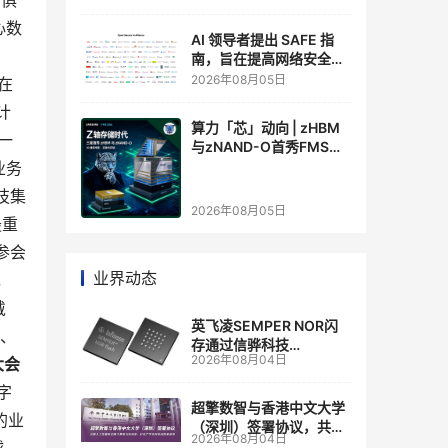
日俱
心数
AI 领导者提出 SAFE 指
南，旨在提高网络安全透
明度
2026年08月05日
在
计
算力「芯」动向 | zHBM
一
与zNAND-O首秀FMS
2026 ：三星把HBM叠上
业务
GPU头顶，内存战争换了
技集
个维度，z轴算盘的魅力
2026年08月05日
在哪？
最重
参会
业界动态
，
戴
英飞凌SEMPER NOR闪
用、
存通过信骅科技
2026年08月04日
大会
AST2700 BMC认证，全
面强化其数据中心服务器
数字
管理
超擎数智与香港中文大学
的业
（深圳）签署协议，共建
2026年08月04日
人工智能和边缘计算联合