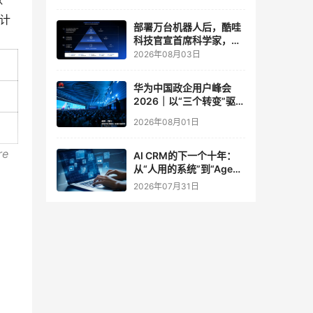
球
实验室
计
部署万台机器人后，酷哇
科技官宣首席科学家，要
让世界模型交付生产力
2026年08月03日
华为中国政企用户峰会
2026｜以“三个转变”驱动
服务体系全面升级
2026年08月01日
re
AI CRM的下一个十年：
从“人用的系统”到“Agent
调用的底座”
2026年07月31日
at
the
r