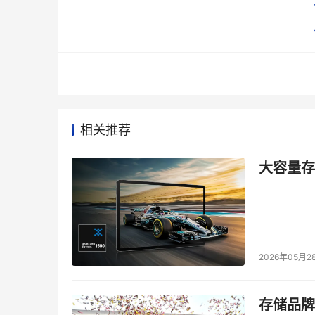
words or expressions that refer to future ev
periods could differ materially from those e
because of risks, uncertainties, and other fact
competitive pressures; Dell Technologies' re
including reliance on single-source or limited
favorable pricing from its vendors; adverse gl
相关推荐
Dell Technologies' execution of its growth, bu
Technologies' cost efficiency measures; Dell
大容量存储
services transitions in an effective manner; D
services; Dell Technologies' foreign operation
Technologies' product, customer, and geograp
Dell Technologies' sales channel partners; ac
customers; weak economic conditions and addit
2026年05月2
Technologies of any services contracts with i
to perform such contracts at its estimated cos
存储品牌
proprietary intellectual property or obtain li