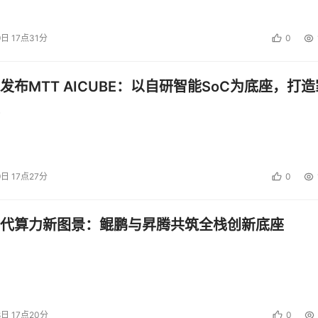
hnologies might make or by known or unknown risks,
se identified in this press release. Accordingly, you should 
9日 17点31分
0
statements made in this press release, which speak only as
e to update, and expressly disclaims any duty to update, it
发布MTT AICUBE：以自研智能SoC为底座，打造
lt of circumstances or events that arise after the date the
投资建议。
9日 17点27分
0
代算力新图景：鲲鹏与昇腾共筑全栈创新底座
8日 17点20分
0