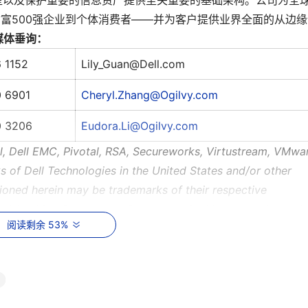
型以及保护重要的信息资产提供至关重要的基础架构。公司为全
财富500强企业到个体消费者——并为客户提供业界全面的从边缘
媒体垂询：
 1152
Lily_Guan@Dell.com
 6901
Cheryl.Zhang@Ogilvy.com
0 3206
Eudora.Li@Ogilvy.com
ll, Dell EMC, Pivotal, RSA, Secureworks, Virtustream, VMwa
s of Dell Technologies in the United States and/or other
tioned herein may be trademarks of their respective
rd-Looking Statements:
Statements in this press release th
阅读剩余 53%
rd-looking statements within the meaning of Section 21E of 
27A of the Securities Act of 1933 and are based on Dell
cases, you can identify these statements by such forward-
dence," "could," "estimate," "expect," "guidance," "intend,"
 "possible," "potential," "should," "will" and "would," or simila