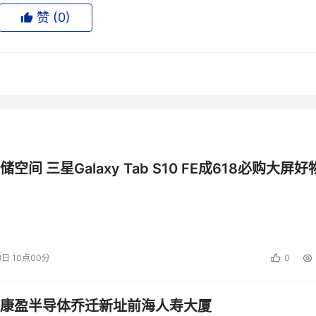
ents or outcomes.
赞 (
0
)
Dell Technologies' results or events in fut
xpressed or implied by these forward-looking statements
ors that include, but are not limited to, the following:
liance on third-party suppliers for products and component
-source suppliers; Dell Technologies' ability to achieve
obal economic conditions and instability in financial marke
siness and acquisition strategies; the success of Dell
 Technologies' ability to manage solutions and products and
空间 三星Galaxy Tab S10 FE成618必购大屏好
ell Technologies' ability to deliver high-quality products an
s and ability to generate substantial non-U.S.net revenue; D
hic sales mix, and seasonal sales trends; the performance
cess to the capital markets by Dell Technologies or its
ional regulation; counterparty default risks; the loss by 
8日 10点00分
0
ts customers, including government contracts, and its abili
ts; Dell Technologies' ability to develop and protect its
康盈半导体乔迁新址前海人寿大厦
censes to intellectual property developed by others on