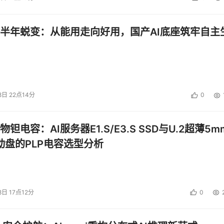
半年蜕变：从能用走向好用，国产AI底座筑牢自主
8日 22点14分
0
钽电容：AI服务器E1.S/E3.S SSD与U.2超薄5m
启动盘的PLP电容选型分析
8日 17点12分
0