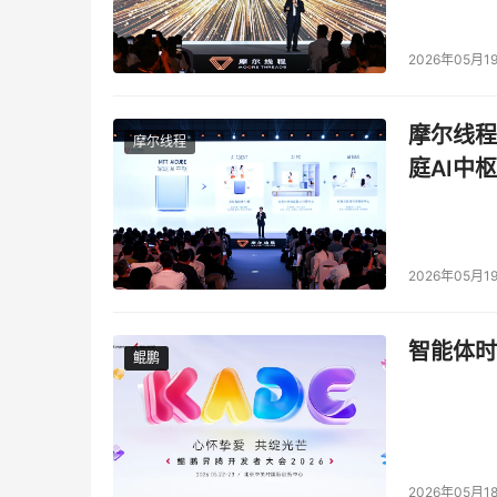
affected by inaccurate assumptions Dell Tec
uncertainties and other factors, including tho
2026年05月1
place undue reliance on the forward-looking 
its date. Dell Technologies does not undertak
摩尔线程
摩尔线程
forward-looking statements, whether as a resu
庭AI中枢
are made, new information, or otherwise.
本文来源于DOIT传媒，文章内容仅供参考，不构成
2026年05月1
智能体时
鲲鹏
鲲鹏
2026年05月1