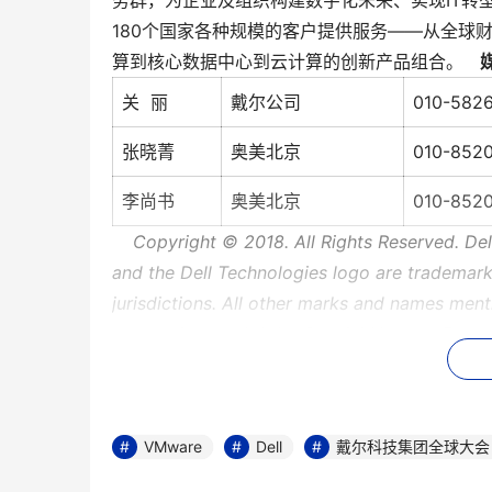
务群，为企业及组织构建数字化未来、实现IT转
180个国家各种规模的客户提供服务——从全球
算到核心数据中心到云计算的创新产品组合。
关 丽
戴尔公司
010-5826
张晓菁
奥美北京
010-8520
李尚书
奥美北京
010-852
Copyright © 2018. All Rights Reserved. De
and the Dell Technologies logo are trademark
jurisdictions. All other marks and names men
companies.
# # #
Special Note on Forwa
relate to future results and events are forwa
Securities Exchange Act of 1934 and Section 
Technologies' current expectations. In some 
VMware
Dell
戴尔科技集团全球大会
looking words as "anticipate," "believe," "confi
"may," "objective," "outlook," "plan," "project,"