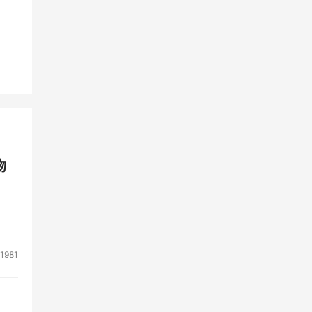
ure
s
ts;
物
d
ell
 of
Dell
1981
ty