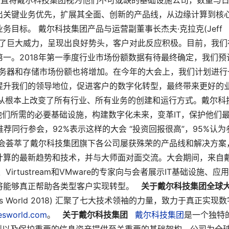
一直将戴尔科技集团视为他们不可或缺的基础设施公司，数量与
出关键业务优先，扩展其全面、创新的产品线，从边缘计算到核
目标。 戴尔科技集团产品与运营副董事长杰夫·克拉克(Jeff
公司显现了巨大威力，呈现出良好势头，客户对此反应积极。目前，我们
一。2018年第一季度行业市场份额数据有待最终确定，我们预
服务器和存储市场份额也将增加。在今年的大会上，我们计划进行
提升我们的领导地位，促进客户的数字化转型，最终带来更好的
从根本上改变了所有行业、所有业务的创建和运行方式。戴尔科
他们所需的必要基础设施，构建数字化未来，变革IT，保护他们
荐同行参会，92%表示这样的大会 “投资回报很高”，95%认为
大会荟萃了戴尔科技集团旗下各公司屡获殊荣的产品线和解决方案
计算的最新趋势和技术，并与大师面对面交流。大会期间，来自
ks、Virtustream和VMware的专家向与会者展示IT基础设施、应
将能够真正帮助各类型客户实现转型。
关于戴尔科技集团全球
gies World 2018) 汇聚了七大技术领袖的力量，致力于真正实现
esworld.com
。
关于戴尔科技集团
戴尔科技集团
是一个独特