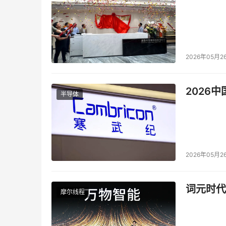
commercially reasonable and competitive terms
security breaches; Dell Technologies' ability t
currency exchange rates and interest rates; ex
unfavorable outcomes in tax audits and other
2026年05月2
unfavorable results of legal proceedings; inc
result of Dell Technologies operation as a pu
2026
半导体
maintain effective internal control over fina
environmental and safety laws; the effect of ar
issues; the impact of the financial performan
pension plan assets.
This list of risks, uncer
discusses some of these matters more fully, as
2026年05月2
Technologies' business, financial condition, re
Securities and Exchange Commission, includi
词元时代
摩尔线程
fiscal year ended February 3, 2017, quarterly
filings are available for review through the
Any or all forward-looking statements Dell 