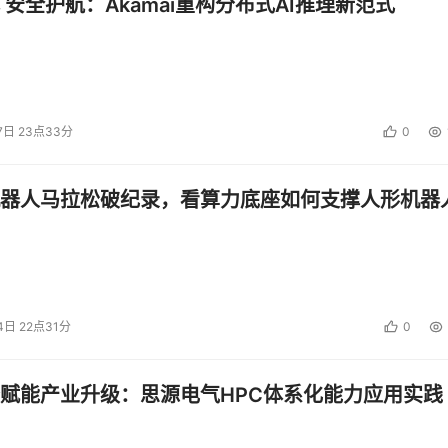
 安全护航：Akamai重构分布式AI推理新范式
7日 23点33分
0
器人马拉松破纪录，看算力底座如何支撑人形机器
4日 22点31分
0
赋能产业升级：思源电气HPC体系化能力应用实践