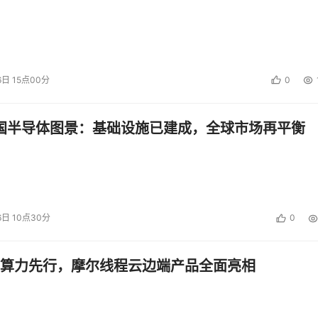
; infrastructure disruptions, cyberattacks, or other data
o hedge effectively its exposure to fluctuations in foreign
piration of tax holidays or favorable tax rate structures, o
 tax compliance matters; impairment of portfolio investmen
6日 15点00分
0
reased costs and additional regulations and requirements as
blic company; Dell Technologies' ability to develop and
中国半导体图景：基础设施已建成，全球市场再平衡
ncial reporting; compliance requirements of changing
med hostilities, terrorism, natural disasters, and public hea
ce of VMware; and the market volatility of Dell Technologie
tainties, and other factors is not complete. Dell Technologies
 well as certain risk factors that could affect the Dell
6日 10点30分
0
sults of operations, and prospects, in its reports filed with
ng Dell Technologies' Annual Report on Form 10-K for the
算力先行，摩尔线程云边端产品全面亮相
 reports on Form 10-Q, and current reports on Form 8-K. Th
 Securities and Exchange Commission's website at www.sec.g
Technologies makes may turn out to be wrong and can be