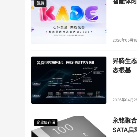
智能体时
鲲鹏
鲲鹏
2026年05月1
昇腾生态
昇腾
态根基
2026年04月2
永铭聚合物
企业级存储
企业级存储
企业级存储
企业级存储
SATA