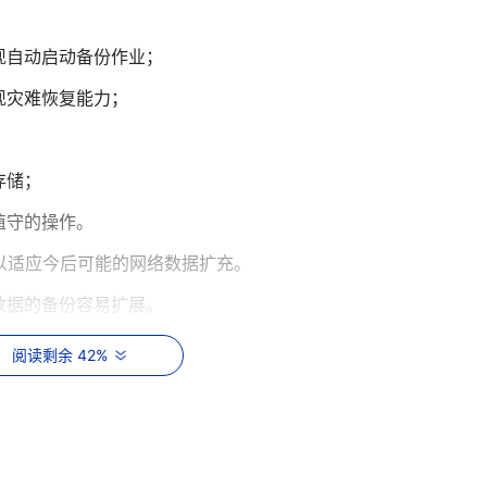
现自动启动备份作业；
现灾难恢复能力；
存储；
值守的操作。
以适应今后可能的网络数据扩充。
数据的备份容易扩展。
个独立平台上，以提高系统的可靠性、数据的安全性。
阅读剩余 42%
服务器用作门户网站系统主机，数据中心系统主机和内部OA系统主机，
服务器用作电子邮件系统。服务器运行有Lotus群件系统和SQLServe