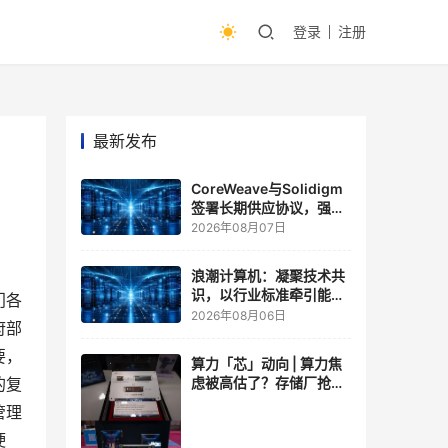
登录
注册
最新发布
CoreWeave与Solidigm
签署长期供应协议，强化
一体化人工智能云平台
2026年08月07日
浪潮计算机：凝聚技术共
识，以行业标准牵引能力
门各
跃升
2026年08月06日
府部
要，
算力「芯」动向 | 算力焦
虑被高估了？存储厂抢了
的复
算力厂的戏，江波龙FMS
管理
现场改写端侧AI规则
硬