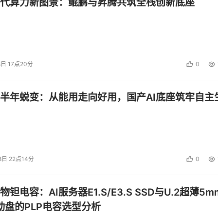
代算力新图景：鲲鹏与昇腾共筑全栈创新底座
8日 17点20分
0
半年蜕变：从能用走向好用，国产AI底座筑牢自主
8日 22点14分
0
钽电容：AI服务器E1.S/E3.S SSD与U.2超薄5m
启动盘的PLP电容选型分析