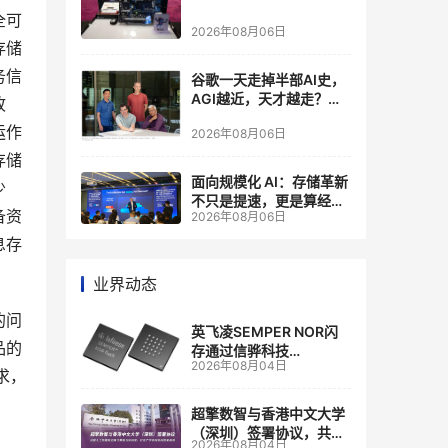
全可
2026年08月06日
存储
务信
谷歌一天走掉半部AI史，
AGI越近，天才越走？大
故
厂的组织模式，正在拖住
运作
2026年08月06日
自己的研发节奏
存储
面向规模化 AI：存储革新
少
不只是提速，更是算经济
备资
2026年08月06日
账
息存
业界动态
的问
英飞凌SEMPER NOR闪
品的
存通过信骅科技
2026年08月04日
AST2700 BMC认证，全
求，
面强化其数据中心服务器
管理
超擎数智与香港中文大学
（深圳）签署协议，共建
2026年08月04日