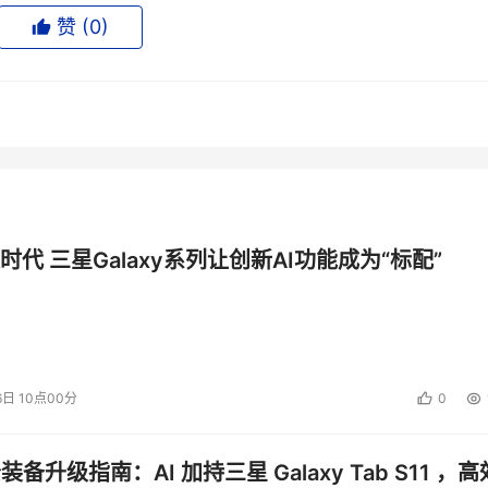
为80G，在网络中的重要数据信息有办公自动化信息，电子公文，
赞 (
0
)
份服务器，共享存储设备为磁盘阵列，备份设备为磁带库，具体解决
据的集中备份管理，系统需要安装的软件如下：
时代 三星Galaxy系列让创新AI功能成为“标配”
6日 10点00分
0
公装备升级指南：AI 加持三星 Galaxy Tab S11 ，高