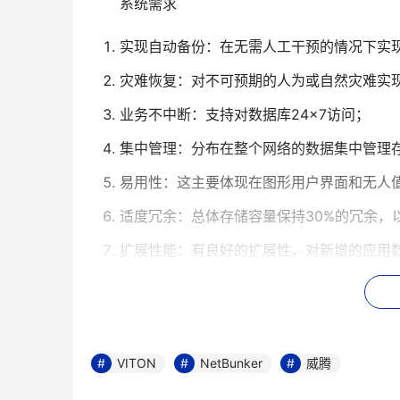
实现自动备份：在无需人工干预的情况下实
灾难恢复：对不可预期的人为或自然灾难实
业务不中断：支持对数据库24×7访问；
集中管理：分布在整个网络的数据集中管理
易用性：这主要体现在图形用户界面和无人
适度冗余：总体存储容量保持30%的冗余，
扩展性能：有良好的扩展性，对新增的应用
独立平台：将存储系统的管理中心建立在一
NetBunker解决方案
VITON
NetBunker
威腾
整个网络环境中有4台Windows2000
Linux服务器运行oracle数据库，2台Linux