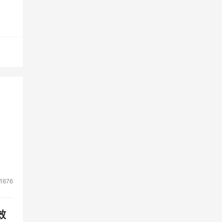
门户
方
1676
效