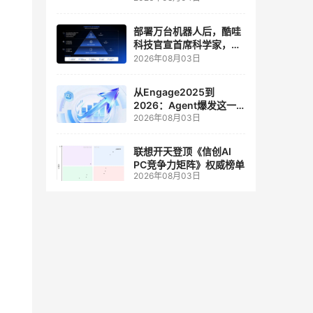
人工智能和边缘计算联合
实验室
部署万台机器人后，酷哇
科技官宣首席科学家，要
让世界模型交付生产力
2026年08月03日
从Engage2025到
2026：Agent爆发这一
2026年08月03日
年，AI CRM 走到哪了
联想开天登顶《信创AI
PC竞争力矩阵》权威榜单
2026年08月03日
1台
r数据