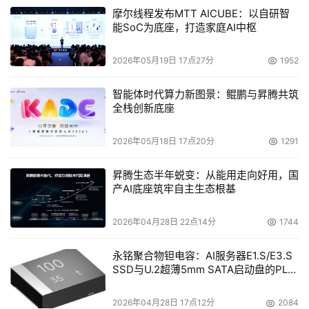
一名发言人说，"但是，没有任何结构性的制约限制我们为
摩尔线程发布MTT AICUBE：以自研智
大型企业提供这项服务，而且如果客户希望我们这么做，那
能SoC为底座，打造家庭AI中枢
么我们将做出回应"。
2026年05月19日 17点27分
1952
另一个问题是关于Symantec是否会支持NetBackup以及非
Windows的操作系统环境。这个问题的回答比较含糊。
智能体时代算力新图景：鲲鹏与昇腾共筑
全栈创新底座
Greene说："我们今后有可能会这么做"。
2026年05月18日 17点20分
1291
鉴于Symantec现在已经进行了一些十分必要的整合，这
个"今后"应该不会再用三年时间。
昇腾生态半年蜕变：从能用走向好用，国
产AI底座筑牢自主生态根基
本文来源于DOIT传媒，文章内容仅供参考，不构成投资建议。
2026年04月28日 22点14分
1744
永铭聚合物钽电容：AI服务器E1.S/E3.S
SSD与U.2超薄5mm SATA启动盘的PLP
电容选型分析
2026年04月28日 17点12分
2084