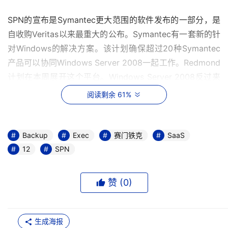
SPN的宣布是Symantec更大范围的软件发布的一部分，是
自收购Veritas以来最重大的公布。Symantec有一套新的针
对Windows的解决方案。该计划确保超过20种Symantec
产品可以协同Windows Server 2008一起工作。Redmond
计划在本周展开这个平台。Windows Server 2008反过来
可以作为虚拟化提升的平台，包括微软的Hyper-V虚拟机
阅读剩余 61%
（也称Longhorn），该产品将在六个月内上市。
然后是Backup Exec 12。该产品在数据恢复流程上具有更
Backup
Exec
赛门铁克
SaaS
好的文件层次的颗粒性；整合了一系列其他Symantec产
12
SPN
品，包括Enterprise Vault和ThreatCon；以及一个可选的
叫做Symantec Backup Exec System Recovery 8的软件
赞 (
0
)
包，该软件包支持ThreatCon和Altiris Notification 
Server。
生成海报
Backup Exec 12的起步价为每台服务器995美元。