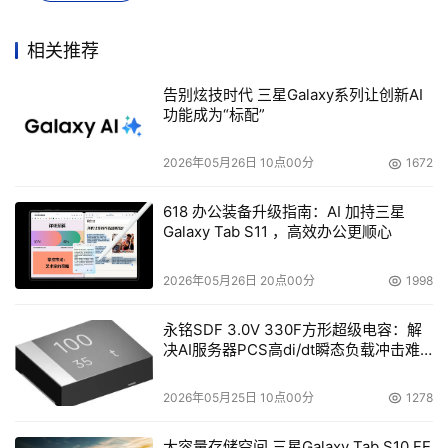
"这是我们Veritas/Symantec合并的证明点"，Symantec的
相关推荐
高级产品经理Brian Greene说，"我们必须确保所有事情协
告别炫技时代 三星Galaxy系列让创新AI
调一致。"
功能成为“标配”
讥讽者可能会说三年时间做到这样是在是太长了。但是至
2026年05月26日 10点00分
1672
少，Orion Registrar公司（位于丹佛，是一家用全球标准记
录环境系统合规的公司）的网络管理员Nicholas Joseph，
618 办公装备升级指南：AI 加持三星
这位客户认为Backup Exec 12是一项长足的进步。
Galaxy Tab S11 ，高效办公更顺心
Joseph说："能够在以前版本上安装这个本身就是很了不
2026年05月26日 20点00分
1998
起。而且，有了针对Exchange的颗粒恢复保护，我们就不
永铭SDF 3.0V 330F方形超级电容：解
需要进行完全的Exchange备份。我们的数据传输速率因此
决AI服务器PCS高di/dt瞬态负载冲击难
提升了三分之一"。他对Symantec最近的改进给予了很高的
题
评价。这项改进提升了他的Dell PowerVault服务器网络的
2026年05月25日 10点00分
1278
性能。在该网络上，他已经好几年使用Backup Exec来保护
大容量存储空间 三星Galaxy Tab S10 FE
来自Exchange、SQL Server和其他应用程序的126GB的数