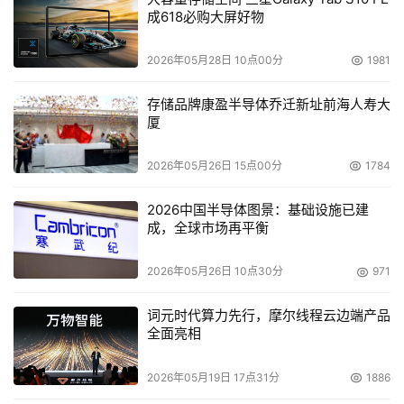
成618必购大屏好物
据。
2026年05月28日 10点00分
1981
虽然Joseph信赖Symantec，但是他也希望看到Backup 
Exec的虚拟功能有更多的改进。他现在正通过Microsoft 
存储品牌康盈半导体乔迁新址前海人寿大
Virtual Server将该程序当作虚拟机来运行，但是他希望虚
厦
拟文件能够和实际文件一样进行备份。同时，Joseph的公
2026年05月26日 15点00分
1784
司还没有选择Backup Exec的SPN存储选项。他们不需要这
个。而Joseph说他们还没有准备将网络更新到所需的光纤
2026中国半导体图景：基础设施已建
架构或专用T1线路以良好运行SPN。
成，全球市场再平衡
由于Symantec的第一个版本的SPN是针对中小型企业，而
2026年05月26日 10点30分
971
非大企业客户，许多公司都支持Joseph的观点。
词元时代算力先行，摩尔线程云边端产品
但是Symantec现在并不打算改变中小型企业路线，甚至未
全面亮相
想同EMC进行更近距离的大企业客户争夺。"我们目前还是
2026年05月19日 17点31分
1886
主要关注于优化我们在中小型企业市场上的产品和服务"，