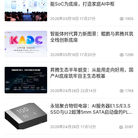
能SoC为底座，打造家庭AI中枢
本文来源于DOIT传媒，文章内容仅供参考，不构成投资建议。
2026年05月19日 17点27分
1955
智能体时代算力新图景：鲲鹏与昇腾共筑
全栈创新底座
2026年05月18日 17点20分
1296
昇腾生态半年蜕变：从能用走向好用，国
产AI底座筑牢自主生态根基
2026年04月28日 22点14分
1748
永铭聚合物钽电容：AI服务器E1.S/E3.S
SSD与U.2超薄5mm SATA启动盘的PLP
电容选型分析
2026年04月28日 17点12分
2087