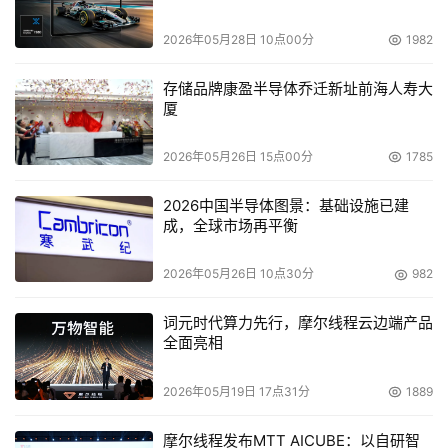
处理其卫生保健信息、定购纳税卡、注册和管理机动车辆、
2026年05月28日 10点00分
1982
管理学生贷款、与政府官员进行沟通和交流，以及执行其他
的公民计划和服务等。
存储品牌康盈半导体乔迁新址前海人寿大
厦
新加坡
2026年05月26日 15点00分
1785
Sun公司与Ecquaria公司合作，获得了研发NSS (共享全新
新加坡)网站和eServices的合同，帮助符合条件的公民实时
2026中国半导体图景：基础设施已建
成，全球市场再平衡
检查NSS配额，指导中央远大基金会(CPFB)的NSS的现金
兑换。Ecquaria公司采用了公共电子服务基础架构(PSi：
2026年05月26日 10点30分
982
Public eServices Infrastructure)，这是一个由新加坡政府
与Sun、Ecquaria及其他厂商组成的社团合作研发且已经就
词元时代算力先行，摩尔线程云边端产品
绪的提供政府服务的基础架构。NSS网站和eServices都是
全面亮相
在短短的三周内成功地完成了研发和启动运营。这一解决方
2026年05月19日 17点31分
1889
案采用了基于Java的技术，基于UltraSPARC的Sun服务
器，以及Solaris 10操作系统等。
摩尔线程发布MTT AICUBE：以自研智