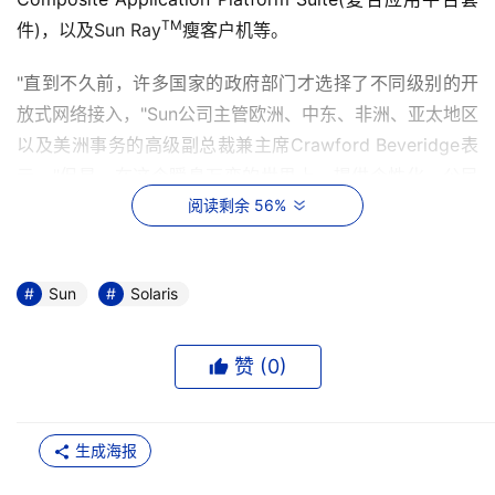
TM
件)，以及Sun Ray
瘦客户机等。
"直到不久前，许多国家的政府部门才选择了不同级别的开
放式网络接入，"Sun公司主管欧洲、中东、非洲、亚太地区
以及美洲事务的高级副总裁兼主席Crawford Beveridge表
示，"但是，在这个瞬息万变的世界上，提供个性化、公民
为本和业务至上的公益和服务，让纳税人的钱获得最大价
阅读剩余 56%
值，这一切将是Web 2.0发展远景中的一大亮点。Sun广泛
的专业经验，加上安全的IT系统和软件，为政府部门采用IT
Sun
Solaris
技术铺平了道路，将会促进经济的繁荣，提高公民福利待
遇，便于政府和公民进行更开放透明的沟通与交流，并大大
降低提供服务的管理成本。"
赞 (
0
)
Sun在电子政府领域赢得了许多客户，市场潜力很大。例
如，除了日本政府外还有：
生成海报