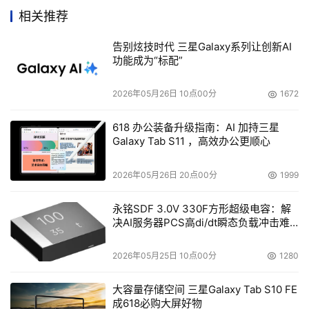
挪威
相关推荐
MyGov是挪威政府的"eNorway 2009"计划的一个重要组
告别炫技时代 三星Galaxy系列让创新AI
成部分，该计划旨在为全挪威450万公民提供基于Web的统
功能成为“标配”
一接入服务，以享用所有来自政府的服务。充分利用一个由
Sun Java Enterprise System、Sun身份识别管理解决方
2026年05月26日 10点00分
1672
R
案，基于x64 (x86 64位)和UltraSPARC
 T1处理器的Sun 
618 办公装备升级指南：AI 加持三星
TM
TM
Fire
服务器， Solaris
 10操作系统等组成的强大可靠的
Galaxy Tab S11 ，高效办公更顺心
运行平台，MyGov可帮助公民通过一个安全的个性化门户
界面对政府服务实现安全的、基于浏览器的访问。就是在最
2026年05月26日 20点00分
1999
近，被称为"Mypage"的MyGov的自助式公民门户，因
永铭SDF 3.0V 330F方形超级电容：解
其"参与性和透明性，使公民和企业能够影响开放的政府、
决AI服务器PCS高di/dt瞬态负载冲击难
决策、公共管理运营与提供服务的方式"，而获得了"欧洲电
题
子政府大奖"(European eGovernment Awards)。Mypage
2026年05月25日 10点00分
1280
为公民提供了300多项服务，在它最初运营的4个月内就拥
有了20多万个注册用户。Sun端到端的完整的解决方案，有
大容量存储空间 三星Galaxy Tab S10 FE
成618必购大屏好物
助于政府促进创新，为公民提供一个在线平台，以便让他们