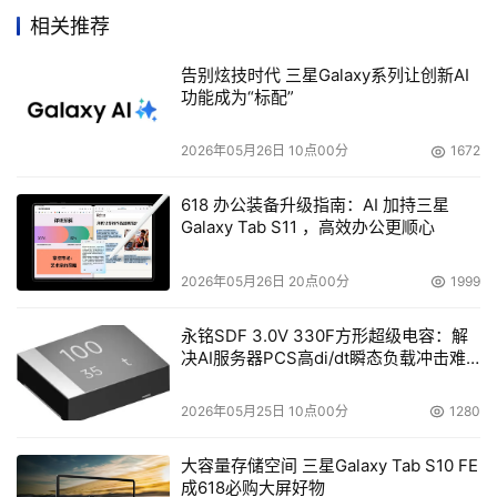
模块化、按需扩展的策略、提供集中的核心基础架构服务来
相关推荐
实现高成效比的扩展。
告别炫技时代 三星Galaxy系列让创新AI
功能成为“标配”
    目前，为了提供企业级支持服务，戴尔已经在美国、日
本和中国厦门等地区成立了五个全球企业级指挥中心和15个
2026年05月26日 10点00分
1672
全球企业级专家中心。比如在台风来临之前，指挥中心会预
618 办公装备升级指南：AI 加持三星
计哪些地方将受到影响，客户会碰到哪些状况，针对这些预
Galaxy Tab S11 ，高效办公更顺心
计结果，戴尔在全国调整部件的供应，随时准备为受灾地区
的客户提供更快速的服务。
2026年05月26日 20点00分
1999
    对于未来发展战略，戴尔清楚地勾勒出一幅可扩展企业
永铭SDF 3.0V 330F方形超级电容：解
决AI服务器PCS高di/dt瞬态负载冲击难
路线图。2006-2007年，目标是实现更简易的部署和变更
题
管理，为企业提供离散的可扩展解决方案；2007年-2009
2026年05月25日 10点00分
1280
年，目标是实现解决方案间的资源共享以及动态的自动化操
作；在2009年以后，商业决策计算和虚拟数据中心将成为
大容量存储空间 三星Galaxy Tab S10 FE
重点。
成618必购大屏好物