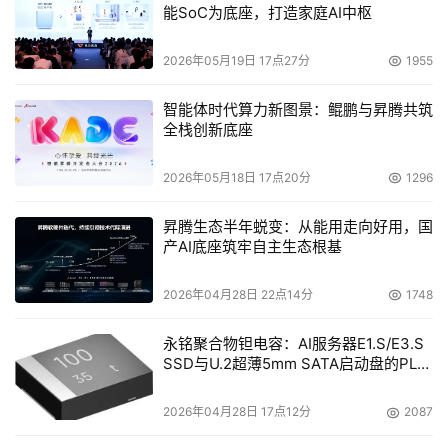
能SoC为底座，打造家庭AI中枢
同时，降低企业的总体拥有成本。
2026年05月19日 17点27分
1955
智能体时代算力新图景：鲲鹏与昇腾共筑
本文来源于DOIT传媒，文章内容仅供参考，不构成投资建议。
全栈创新底座
2026年05月18日 17点20分
1296
昇腾生态半年蜕变：从能用走向好用，国
产AI底座筑牢自主生态根基
2026年04月28日 22点14分
1748
永铭聚合物钽电容：AI服务器E1.S/E3.S
SSD与U.2超薄5mm SATA启动盘的PLP
电容选型分析
2026年04月28日 17点12分
2087