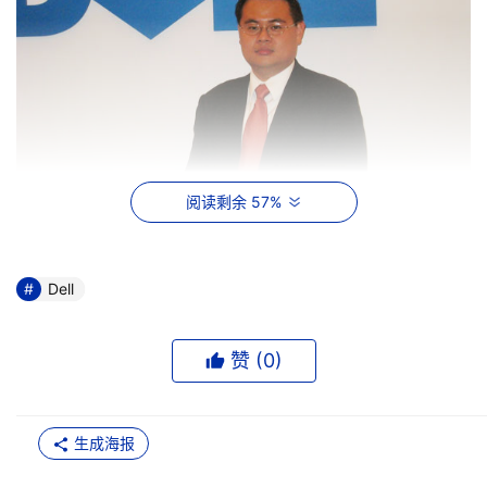
阅读剩余 57%
戴尔公司存储产品经理黄光伟先生
Dell
   据黄光伟先生介绍，戴尔的可扩展企业战略可以包括三大
赞 (
0
)
部分：其一为简化操作，简化操作的方式包括削减管理 工
具的数量、推进映像及部件的通用性以及简化SAN操作；其
生成海报
二是通过对中可用性和性能的聚集、资源整合与虚拟化和分
层存储的方式提高企业IT系统整体利用率；其三是通过实施