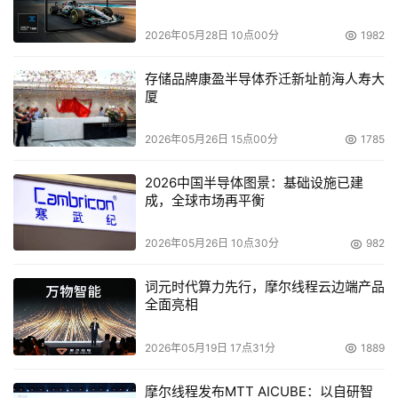
2026年05月28日 10点00分
1982
    最后，黄光伟先生简单介绍了戴尔公司最新推出的磁盘
存储产品，包括：PowerVault MD1000磁盘阵列柜以及最
存储品牌康盈半导体乔迁新址前海人寿大
新的Dell/EMC CX3系列。PowerVault MD1000是一种直
厦
接附加存储系统，使用3.5英寸串行SCSI硬盘，和一般的
SCSI硬盘比，它能提供更高带宽，同时也比2.5英寸串行
2026年05月26日 15点00分
1785
SCSI硬盘有更高的数据吞吐率和容量。该系统的存储量为
2026中国半导体图景：基础设施已建
4.5T字节，可扩展到13.5T字节。CX3-20容量可以达到59T
成，全球市场再平衡
字节，适用于规模较小的公司，或希望支持远程复制和工作
组的企业；CX3-40容量可达119T字节，适用于消息接发和
2026年05月26日 10点30分
982
事务型工作；CX3-80容量可达239T字节，可支持多达480
词元时代算力先行，摩尔线程云边端产品
个磁盘驱动器，适合进行大型存储整合工作。
全面亮相
    对于企业而言，战略的实施是一个渐进的过程，在每一
2026年05月19日 17点31分
1889
个阶段，戴尔都会提供相应的基于标准化技术的存储解决方
案，协助企业简化管理、随需扩展，在满足企业存储需求的
摩尔线程发布MTT AICUBE：以自研智