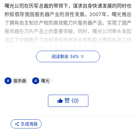
曙光公司在历军总裁的带领下，谋求自身快速发展的同时也
积极倡导我国服务器产业的良性发展。2007年，曙光推出
了拥有自主知识产权的高效能刀片服务器产品，实现了国产
服务器在刀片产品上的重要突破。同时，曙光公司牵头发起
成立了中国电子工业标准化技术协会高性能计算机标准工作
委员会。高标委将负责研究制定高性能计算产品及应用的相
关技术标准和规范，协助相关部门研究制定有利于高性能计
阅读剩余 34%
算产业发展的重大政策和应用促进条例，促进我国高性能计
算产业更快更好地发展。
服务器
曙光
"联合伙伴，整合渠道，亲和用户，大和天下"是曙光总裁历
军所坚持的渠道拓展思路。在这一策略的指导下，曙光在
赞 (
0
)
07年先后与INTEL、微软结成战略合作伙伴，全面整合各方
在IT产业领域内的优势资源，为己所用。并且，曙光每年都
会举办不同形式的渠道巡展活动，通过巡展搭建起曙光与渠
生成海报
道和用户密切沟通的桥梁，加深用户对曙光产品的了解，为