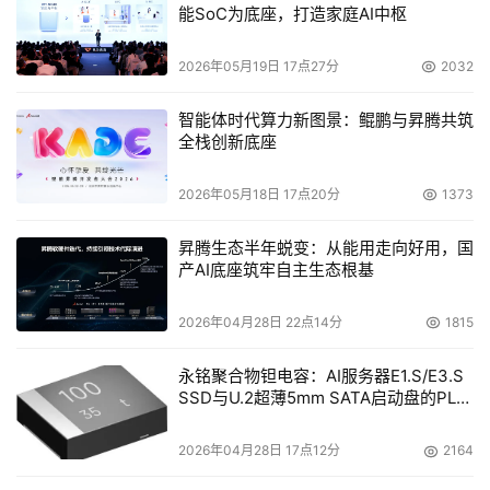
能SoC为底座，打造家庭AI中枢
2026年05月19日 17点27分
2032
智能体时代算力新图景：鲲鹏与昇腾共筑
全栈创新底座
2026年05月18日 17点20分
1373
昇腾生态半年蜕变：从能用走向好用，国
产AI底座筑牢自主生态根基
2026年04月28日 22点14分
1815
永铭聚合物钽电容：AI服务器E1.S/E3.S
SSD与U.2超薄5mm SATA启动盘的PLP
电容选型分析
2026年04月28日 17点12分
2164