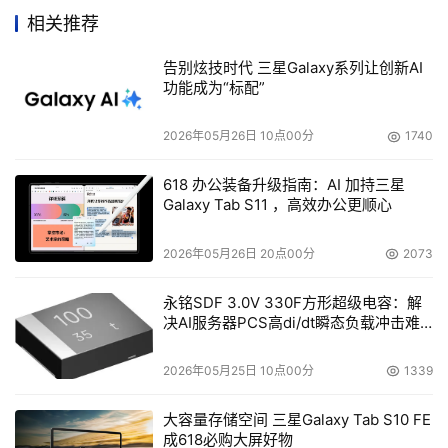
提升曙光服务器的影响力和竞争力奠定坚实的基础。
相关推荐
曙光公司总裁历军本人表示，曙光在2007年取得了可喜的
告别炫技时代 三星Galaxy系列让创新AI
成绩，不过这仅代表了用户对曙光过去所付出努力的认可。
功能成为“标配”
在即将到来的2008年，曙光将继续深耕服务器市场，扎根
2026年05月26日 10点00分
1740
中国信息化产业蓬勃发展的沃土，为用户提供更科学完善的
信息化解决方案，为推动中国高性能计算产业更快更好地发
618 办公装备升级指南：AI 加持三星
展不懈努力。
Galaxy Tab S11 ，高效办公更顺心
2026年05月26日 20点00分
2073
本文来源于DOIT传媒，文章内容仅供参考，不构成投资建议。
永铭SDF 3.0V 330F方形超级电容：解
决AI服务器PCS高di/dt瞬态负载冲击难
题
2026年05月25日 10点00分
1339
大容量存储空间 三星Galaxy Tab S10 FE
成618必购大屏好物