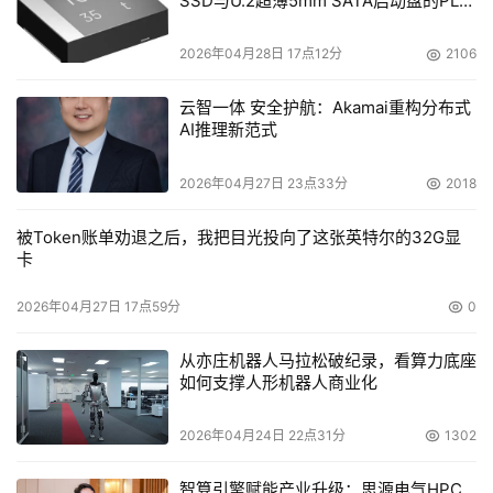
SSD与U.2超薄5mm SATA启动盘的PLP
电容选型分析
2026年04月28日 17点12分
2106
云智一体 安全护航：Akamai重构分布式
AI推理新范式
2026年04月27日 23点33分
2018
被Token账单劝退之后，我把目光投向了这张英特尔的32G显
卡
2026年04月27日 17点59分
0
从亦庄机器人马拉松破纪录，看算力底座
如何支撑人形机器人商业化
2026年04月24日 22点31分
1302
智算引擎赋能产业升级：思源电气HPC