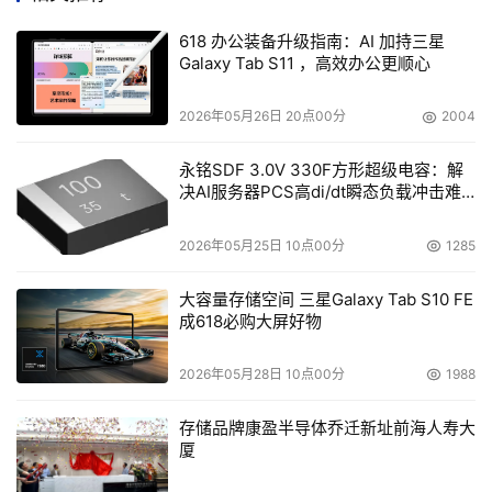
增强Mepg-2解码器,以支持内容保护系统.现在媒体中心配
618 办公装备升级指南：AI 加持三星
备了有线数字电视调谐器的支持.另外,此次更新也升级了一
Galaxy Tab S11 ，高效办公更顺心
些硬件的硬解码加速能力.
2026年05月26日 20点00分
2004
增强Netproj.exe的调节桌面大小能力,以兼容大多数连接到
永铭SDF 3.0V 330F方形超级电容：解
Windows的网络投影机.
决AI服务器PCS高di/dt瞬态负载冲击难
题
可靠性改进
2026年05月25日 10点00分
1285
SP1解决了大多数用户在Windows Vista中运用Windows错
大容量存储空间 三星Galaxy Tab S10 FE
误报告所提出的窗口崩溃问题.这些窗口崩溃情况包
成618必购大屏好物
括,Windows日历,Windows媒体播放器,以及一些Windows 
Vista的驱动程序.
2026年05月28日 10点00分
1988
提高可靠性,可有效防止NTFS文件系统的移动媒体设备的上
存储品牌康盈半导体乔迁新址前海人寿大
厦
的出现的数据丢失问题.