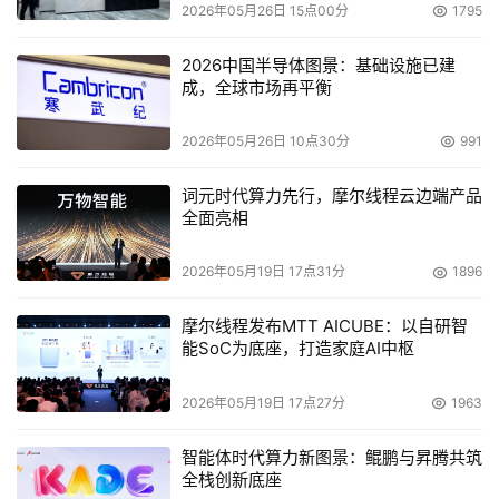
2026年05月26日 15点00分
1795
提高通过IPv6连接的IPsec可靠性,以确保所有的网上邻居查
看到RFC流量均不包含IPsec.
2026中国半导体图景：基础设施已建
成，全球市场再平衡
解决某些情况下驱动程序进入休眠状态而导致传输数据不完
全,确保未丢弃任何数据包之后驱动程序才命令进入休眠状
2026年05月26日 10点30分
991
态.
词元时代算力先行，摩尔线程云边端产品
全面亮相
提高无线设备的连接成功率(ad-hoc连接方式)
提高了如使用Windows Meeting应用或远程协助应用程序,
2026年05月19日 17点31分
1896
并两个电脑均在防火墙后的点对点连接成功率.
摩尔线程发布MTT AICUBE：以自研智
能SoC为底座，打造家庭AI中枢
改进Windows Vista内置的档案备份解决方案,支持英语、
法语、西班牙语加密档案备份.
2026年05月19日 17点27分
1963
改进Windows还原环境(WinRE)中的SRT(开机修理工具)功
智能体时代算力新图景：鲲鹏与昇腾共筑
能,现在已经可以修正操作系统因丢失文件而不能启动的问
全栈创新底座