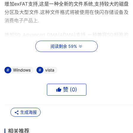
增加exFAT支持,这是一种全新的文件系统,支持较大的磁盘
分区及大型文件.这种文件格式将被使用在快闪存储设备及
消费电子产品上.
增加SD Advanced DMA(ADMA)支持,一种兼容SD标准的
控制器,这种具备了可预测特性的新传输控制器可以有效改
阅读剩余 59%
善性能,并减少CPU占有率.
增强创建DVD启动盘功能,这种单碟DVD启动盘可通用于具
Windows
vista
备BIOS系统或是EFI系统的PC机.
增强高密度驱动器支持,并更换了图标与标签,以帮助识别HD 
赞 (
0
)
DVD或是蓝光驱动器.
增强Windows媒体中心扩展器的支持,例如数字电视和网络
生成海报
DVD播放器现在均可连接到装备了Windows媒体中心的电
脑上.
相关推荐