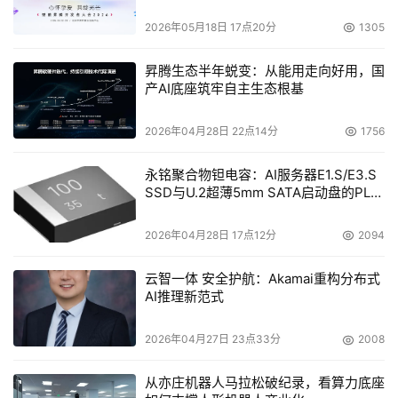
题.
2026年05月18日 17点20分
1305
用户在选择客户经验改善计划(CEIP)后不受升级影响,即用
昇腾生态半年蜕变：从能用走向好用，国
户在升级至SP1后不需要再次选择是否加入客户体验改善计
产AI底座筑牢自主生态根基
划.
2026年04月28日 22点14分
1756
本文来源于DOIT传媒，文章内容仅供参考，不构成投资建议。
永铭聚合物钽电容：AI服务器E1.S/E3.S
SSD与U.2超薄5mm SATA启动盘的PLP
电容选型分析
2026年04月28日 17点12分
2094
云智一体 安全护航：Akamai重构分布式
AI推理新范式
2026年04月27日 23点33分
2008
从亦庄机器人马拉松破纪录，看算力底座