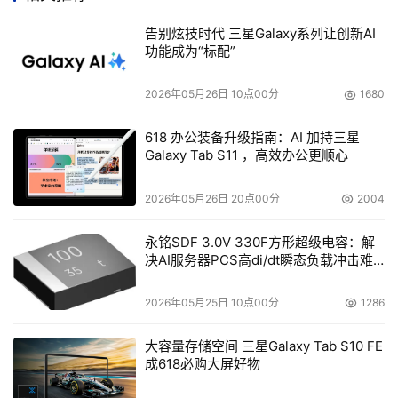
美国国际网络储存产业协会 (SNIA, Storage
告别炫技时代 三星Galaxy系列让创新AI
Networking Industry Association) 就选择了CC-NOC 管
功能成为“标配”
理它在美国科罗拉多州的科技实验室。“我们管理四十多家
公司，两百多套设备，并随时都在增加新设备。CC-NOC
2026年05月26日 10点00分
1680
帮助我们简化庞杂实验室的管理。”SNIA科技部长Rick
Bauer说：“力登的新设备非常容易安装与使用，符合我们所
618 办公装备升级指南：AI 加持三星
Galaxy Tab S11 ，高效办公更顺心
需要的工具，帮助改善服务效率、增加安全性与降低IT修复
成本? 并且我们的IT员工也不必花费许多时间去学习如何操
2026年05月26日 20点00分
2004
作。”
永铭SDF 3.0V 330F方形超级电容：解
决AI服务器PCS高di/dt瞬态负载冲击难
题
2026年05月25日 10点00分
1286
本文来源于DOIT传媒，文章内容仅供参考，不构成投资建议。
大容量存储空间 三星Galaxy Tab S10 FE
成618必购大屏好物