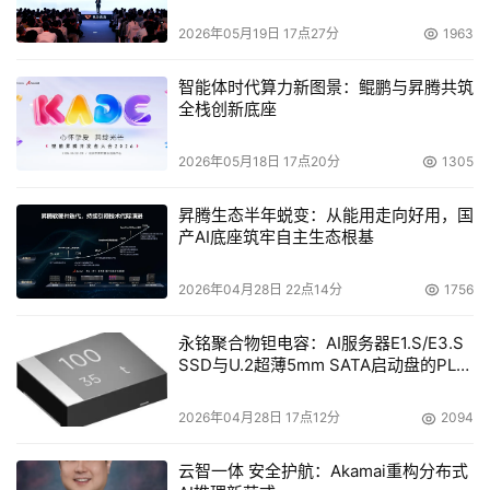
2026年05月19日 17点27分
1963
智能体时代算力新图景：鲲鹏与昇腾共筑
全栈创新底座
2026年05月18日 17点20分
1305
昇腾生态半年蜕变：从能用走向好用，国
产AI底座筑牢自主生态根基
2026年04月28日 22点14分
1756
永铭聚合物钽电容：AI服务器E1.S/E3.S
SSD与U.2超薄5mm SATA启动盘的PLP
电容选型分析
2026年04月28日 17点12分
2094
云智一体 安全护航：Akamai重构分布式