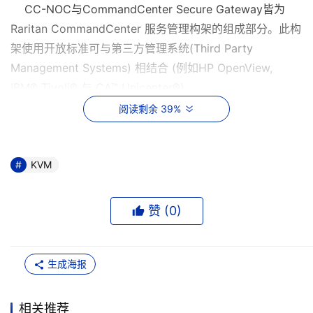
CC-NOC与CommandCenter Secure Gateway皆为
Raritan CommandCenter 服务管理构架的组成部分。此构
架使用开放标准可与第三方管理系统(Third Party
Management Systems) 相结合 (例如HP OpenView,
IBM® Tivoli® 与 CA™ Unicenter®)。
阅读剩余 39%
根据EMA (Enterprise Management Associates)的报
导，一般规模企业的服务管理并不被IT管理产业重视。EMA
副总Dennis Drogseth表示：“大部分提供给中小企业的解
KVM
决方案不是太昂贵就是实际上太难导入。力登的
CommandCenter 服务管理构架与远程访问的整合，属业
赞 (
0
)
界独一无二的解决方案。他们不断地推陈出新，以确保IT人
员能以有限资源，取得量身定做、简单又实用的解决方案。
企业可免于陷入复杂和无关紧要琐事的烦扰，从而晋升至最
生成海报
高层次的服务管理水平。”
相关推荐