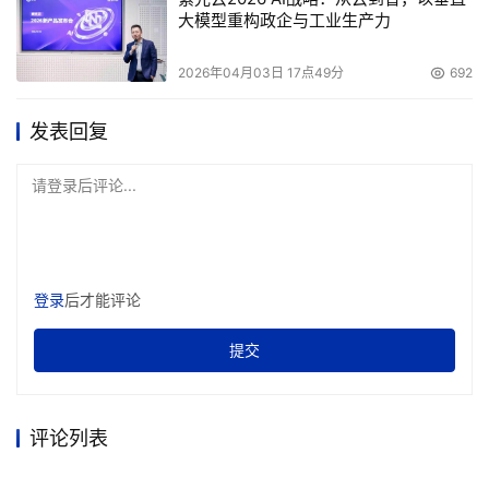
大模型重构政企与工业生产力
    2006年4月19日，浪潮集团在北京召开了记者招待会，
2026年04月03日 17点49分
692
推出翔龙计划。龙翔目的是关键行业突破，龙潜的目的是做
深做透3?5级市场。
发表回复
    在龙翔计划里面，首先浪潮在去年整个里面有大区的营
请登录后评论...
销平台，在这个平台之上会建立策略联盟部。会专门研究客
户需求是什么，采购模式是什么，把我们在行业里面积累的
成功案例在我们的客户里面进行推广，做大的行业活动，去
影响我们的客户。同时我们的行业策略联盟部里面，浪潮会
登录
后才能评论
加大队伍的投入。除了做用户的需求之外，还要占SI/ISV渠
道。这个渠道我们刚才谈到了就不多说了。还有一个是行业
提交
联盟部同事和用户联合起来做目标行业研讨会，会共享浪潮
在方案里面的分析和建议。这个系统的网络架构是什么，有
什么可靠性。浪潮会提供这方面的支持。06年我们会面向
评论列表
重点行业提供50部的样机，去做测试，去做演示。同时在