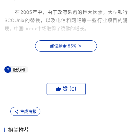
      在2005年中，由于政府采购的巨大因素，大型银行
SCOUnix的替换，以及电信和网吧等一些行业项目的涌
现，中国Lin-ux市场取得了稳健的增长。 
      整个产业链更加趋近成熟，Linux服务器在高端行业站
阅读剩余 85%
稳脚跟，更在一些企业中支撑起了关键应用；更多Linux桌
面摆脱了被盗版Windows替换的命运，真正被使用起来。
服务器
  　IDC预测，2006到2010年中国Linux市场将以年均复合
增长率34.0％的速度增长，到2010年达到5110万美元。
赞 (
0
)
英特尔IDF上马宏升详述CPU之路
生成海报
     在2006年春季英特尔信息技术峰会上，现任英特尔公司
执行副总裁兼移动事业部总经理马宏升介绍了未来英特尔
CPU的发展道路：性能提升、功耗降低。
相关推荐