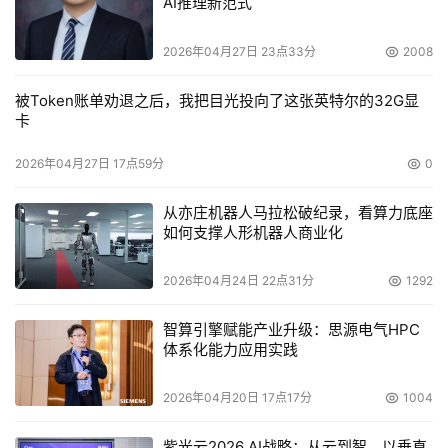
AI推理新范式
   从今天开始，浪潮集团的网站域名，也将由
2026年04月27日 23点33分
2008
www.langchao.com，改成新域名
www.inspur.com
。新的
标识也将同步上线。
被Token账单劝退之后，我把目光投向了这张英特尔的32G显
卡
   该人士表示，新品牌标识“Inspur浪潮”的命名与发音已经
经过了全球各主要语言文化的检验，适合国际化推广应用。
2026年04月27日 17点59分
0
   按照计划，从4月18日起，浪潮集团生产的硬件新品的标
从亦庄机器人马拉松破纪录，看算力底座
如何支撑人形机器人商业化
识将全面打上新标。
2026年04月24日 22点31分
1292
   目前，浪潮集团切换标识所需花费尚未公开，不过新浪科
技也获悉，仅支付给品牌咨询公司Interbrand的费用一项，
智算引擎赋能产业升级：思源电气HPC
就高达两三百万。
体系化能力应用实践
  周三（2006年4月19日）
2026年04月20日 17点17分
1004
浪潮服务器渠道FY06之翔龙计划
紫光云2026 AI战略：从云到智，以垂直