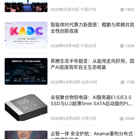
T168系列服务器已经在市场上得到了广大用户的认可，在
2026年05月19日 17点27分
1963
延续第一代的热插拔硬盘，第二代防雷击的特点后，再次推
出五重硬盘保护概念，力求以更强的数据保护能力，提升
智能体时代算力新图景：鲲鹏与昇腾共筑
T168系列服务器在安全性上的突出地位。
全栈创新底座
    联想服务器事业部总经理梁军满怀信心的表示：“对于领
2026年05月18日 17点20分
1306
先产品设计，必须是以细分客户需求为基础，以客户需求为
中心，最终实现基于目标客户的差异化技术创新。”
昇腾生态半年蜕变：从能用走向好用，国
产AI底座筑牢自主生态根基
浪潮放弃旧Logo 新标Inspur花费近300万
2026年04月28日 22点14分
1756
    从今天(4月18日)起，浪潮集团将切换其使用了23年的企
永铭聚合物钽电容：AI服务器E1.S/E3.S
业Logo，新标识将在全球范围内全面推出。
SSD与U.2超薄5mm SATA启动盘的PLP
电容选型分析
    新品牌标识被确定为“Inspur浪潮”，英文标识“Inspur”已
2026年04月28日 17点12分
2094
在全球范围内注册。据介绍，浪潮在国内将使用中英文结合
的新品牌标识，在海外欧美主要国家则单独使用英文标识。
云智一体 安全护航：Akamai重构分布式