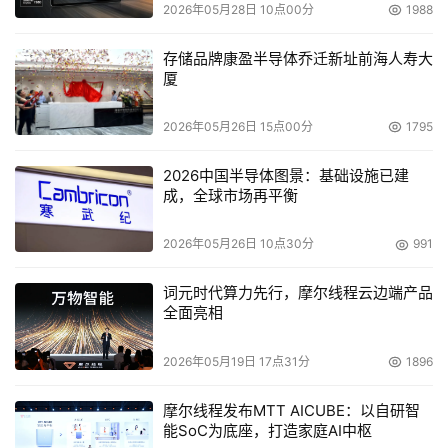
2026年05月28日 10点00分
1988
 联想今年全力发展服务器 T168 G3问世
存储品牌康盈半导体乔迁新址前海人寿大
    4月18日联想服务器事业部在北京正式发布了第三代针对
厦
中小业用户的服务器产品T168 G3服务器，这也是联想在
2026年05月26日 15点00分
1795
2006年第一次发布产品，会上，联想服务器首次谈及2006
年单核服务器战略，并以激动人心的形式向与会来宾表达了
2026中国半导体图景：基础设施已建
巨大的信心。
成，全球市场再平衡
    在会上，联想服务器事业部总经理梁军首先回顾了联想
2026年05月26日 10点30分
991
服务器2005年的表现，引人关注的是，联想20005年，在
2路、4路和集群服务器的销量有了巨大的增长，增长幅度
词元时代算力先行，摩尔线程云边端产品
全面亮相
已经大大高于低端1路的服务器产品，这是联想2005年策略
调整后交出的一份满意成绩。
2026年05月19日 17点31分
1896
     随后，联想发布了T168 G3，这是联想针对中小企业用
摩尔线程发布MTT AICUBE：以自研智
户发布的第三代单路服务器产品，经过三年的成功运作，
能SoC为底座，打造家庭AI中枢