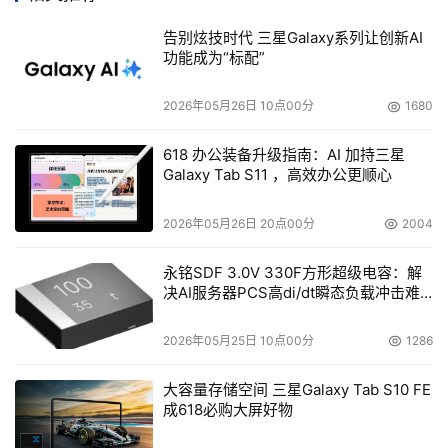
     根据马宏升的介绍，市场上的新技术强调高效、节能。
告别炫技时代 三星Galaxy系列让创新AI
功能成为“标配”
目前全球计算机市场处于高增长状态，尤其是亚太地区。预
计2010年，中国的计算机年销量将达6380万台，仅次于美
2026年05月26日 10点00分
1680
国。
618 办公装备升级指南：AI 加持三星
    CPU的发展带来了一个显著的问题就是功耗，在服务器
Galaxy Tab S11 ，高效办公更顺心
方面能耗问题则更加严重，一台服务器累计运行4年的电力
成本超过2400元人民币。
2026年05月26日 20点00分
2004
永铭SDF 3.0V 330F方形超级电容：解
    英特尔最新推出的酷睿微体系结构在2006年将广泛用于
决AI服务器PCS高di/dt瞬态负载冲击难
笔记本电脑、台式机和服务器的处理器家族。其65纳米制
题
程相对目前的90纳米制程，能够将晶体管性能提升20%，
2026年05月25日 10点00分
1286
交换功率节省30%。2007年推出的45纳米制程，相对于65
纳米技术，还能将晶体管性能提升20%，交换功率节省
大容量存储空间 三星Galaxy Tab S10 FE
成618必购大屏好物
30%。