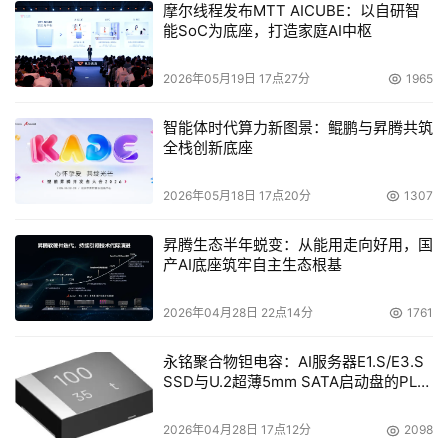
摩尔线程发布MTT AICUBE：以自研智
能SoC为底座，打造家庭AI中枢
2026年05月19日 17点27分
1965
智能体时代算力新图景：鲲鹏与昇腾共筑
全栈创新底座
2026年05月18日 17点20分
1307
昇腾生态半年蜕变：从能用走向好用，国
产AI底座筑牢自主生态根基
2026年04月28日 22点14分
1761
永铭聚合物钽电容：AI服务器E1.S/E3.S
SSD与U.2超薄5mm SATA启动盘的PLP
电容选型分析
2026年04月28日 17点12分
2098