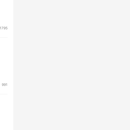
1795
991