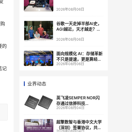
变
2026年08月06日
他购
谷歌一天走掉半部AI史，
AGI越近，天才越走？大
厂的组织模式，正在拖住
2026年08月06日
自己的研发节奏
要的
面向规模化 AI：存储革新
不只是提速，更是算经济
2026年08月06日
账
笔记
业界动态
英飞凌SEMPER NOR闪
存通过信骅科技
2026年08月04日
AST2700 BMC认证，全
面强化其数据中心服务器
管理
超擎数智与香港中文大学
（深圳）签署协议，共建
2026年08月04日