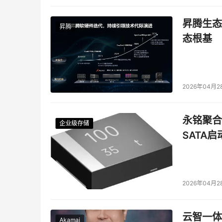
昇腾生态
昇腾
态根基
2026年04月2
永铭聚合物
企业级存储
企业级存储
企业级存储
企业级存储
SATA
2026年04月2
云智一体
Akamai