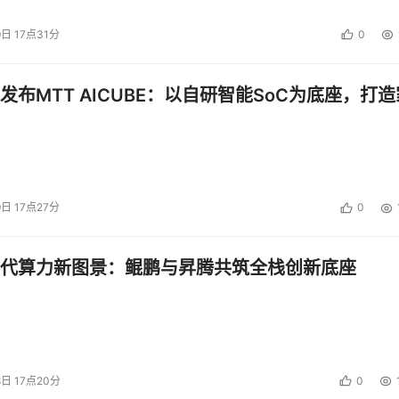
9日 17点31分
0
发布MTT AICUBE：以自研智能SoC为底座，打造
9日 17点27分
0
代算力新图景：鲲鹏与昇腾共筑全栈创新底座
8日 17点20分
0