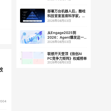
人工智能和边缘计算联合
实验室
部署万台机器人后，酷哇
科技官宣首席科学家，要
让世界模型交付生产力
2026年08月03日
从Engage2025到
2026：Agent爆发这一
2026年08月03日
年，AI CRM 走到哪了
联想开天登顶《信创AI
PC竞争力矩阵》权威榜单
2026年08月03日
效
2004