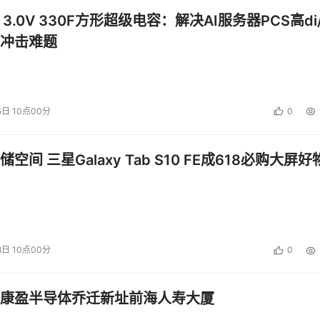
 3.0V 330F方形超级电容：解决AI服务器PCS高di/
冲击难题
5日 10点00分
0
空间 三星Galaxy Tab S10 FE成618必购大屏好
8日 10点00分
0
康盈半导体乔迁新址前海人寿大厦