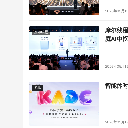
2026年05月1
摩尔线程
摩尔线程
庭AI中枢
2026年05月1
智能体时
鲲鹏
鲲鹏
2026年05月1