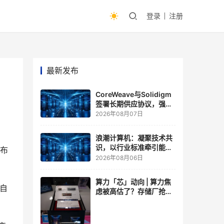
登录
注册
最新发布
CoreWeave与Solidigm
签署长期供应协议，强化
一体化人工智能云平台
2026年08月07日
浪潮计算机：凝聚技术共
识，以行业标准牵引能力
发布
跃升
2026年08月06日
算力「芯」动向 | 算力焦
的自
虑被高估了？存储厂抢了
算力厂的戏，江波龙FMS
现场改写端侧AI规则