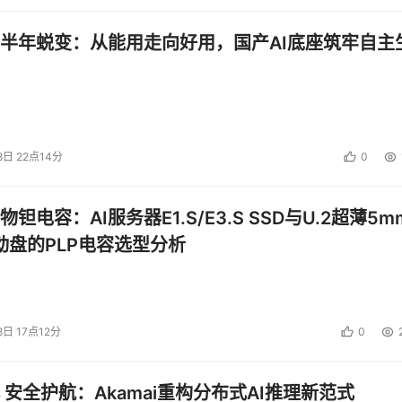
半年蜕变：从能用走向好用，国产AI底座筑牢自主
8日 22点14分
0
钽电容：AI服务器E1.S/E3.S SSD与U.2超薄5m
启动盘的PLP电容选型分析
8日 17点12分
0
 安全护航：Akamai重构分布式AI推理新范式