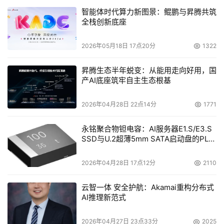
智能体时代算力新图景：鲲鹏与昇腾共筑
全栈创新底座
2026年05月18日 17点20分
1322
昇腾生态半年蜕变：从能用走向好用，国
产AI底座筑牢自主生态根基
2026年04月28日 22点14分
1771
永铭聚合物钽电容：AI服务器E1.S/E3.S
SSD与U.2超薄5mm SATA启动盘的PLP
电容选型分析
2026年04月28日 17点12分
2110
云智一体 安全护航：Akamai重构分布式
AI推理新范式
2026年04月27日 23点33分
2025