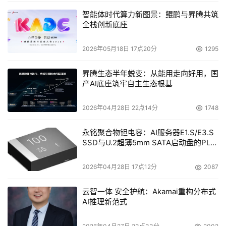
智能体时代算力新图景：鲲鹏与昇腾共筑
全栈创新底座
2026年05月18日 17点20分
1295
昇腾生态半年蜕变：从能用走向好用，国
产AI底座筑牢自主生态根基
2026年04月28日 22点14分
1748
永铭聚合物钽电容：AI服务器E1.S/E3.S
SSD与U.2超薄5mm SATA启动盘的PLP
电容选型分析
2026年04月28日 17点12分
2087
云智一体 安全护航：Akamai重构分布式
AI推理新范式