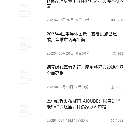
存储品牌康盈半导体乔迁新址前海人寿大
设备可以理解为纯粹的存储介质，和一个单纯的调度和控制
厦
电路。 
2026年05月26日 15点00分
1792
当外网需要有数据到达内网的时候，以电子邮件为例，外部
的服务器立即发起对隔离设备的非TCP/IP协议的数据连
2026中国半导体图景：基础设施已建
成，全球市场再平衡
接，隔离设备将所有的协议剥离，将原始的数据写入存储介
质。根据不同的应用，可能有必要对数据进行完整性和安全
2026年05月26日 10点30分
988
性检查，如防病毒和恶意代码等。 
词元时代算力先行，摩尔线程云边端产品
一旦数据完全写入隔离设备的存储介质，隔离设备立即中断
全面亮相
与外网的连接。转而发起对内网的非TCP/IP协议的数据连
接。隔离设备将存储介质内的数据推向内网。内网收到数据
2026年05月19日 17点31分
1893
后，立即进行TCP/IP的封装和应用协议的封装，并交给应
摩尔线程发布MTT AICUBE：以自研智
用系统。 
能SoC为底座，打造家庭AI中枢
这个时候内网电子邮件系统就收到了外网的电子邮件系统通
2026年05月19日 17点27分
1963
过隔离设备转发的电子邮件。 