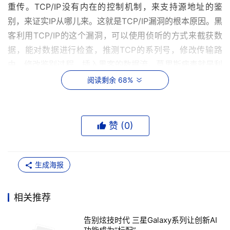
重传。TCP/IP没有内在的控制机制，来支持源地址的鉴
别，来证实IP从哪儿来。这就是TCP/IP漏洞的根本原因。黑
客利用TCP/IP的这个漏洞，可以使用侦听的方式来截获数
据，能对数据进行检查，推测TCP的系列号，修改传输路
由，修改鉴别过程，插入黑客的数据流。莫里斯病毒就是利
用这一点，给互联网造成巨大的危害。 
阅读剩余 68%
防火墙的漏洞 
赞 (
0
)
防火墙要保证服务，必须开放相应的端口。防火墙要准许
HTTP服务，就必须开放80端口，要提供MAIL服务，就必
须开放25端口等。对开放的端口进行攻击，防火墙不能防
生成海报
止。利用DOS或DDOS，对开放的端口进行攻击，防火墙无
法禁止。利用开放服务流入的数据来攻击，防火墙无法防
相关推荐
止。利用开放服务的数据隐蔽隧道进行攻击，防火墙无法防
止。攻击开放服务的软件缺陷，防火墙无法防止。 
告别炫技时代 三星Galaxy系列让创新AI