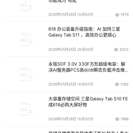
功能成为“标配”
防火墙不能防止对自己的攻击，只能强制对抗。防火墙本身
是一种被动防卫机制，不是主动安全机制。防火墙不能干涉
2026年05月26日 10点00分
1679
还没有到达防火墙的包，如果这个包是攻击防火墙的，只有
618 办公装备升级指南：AI 加持三星
已经发生了攻击，防火墙才可以对抗，根本不能防止。 
Galaxy Tab S11 ，高效办公更顺心
目前还没有一种技术可以解决所有的安全问题，但是防御的
2026年05月26日 20点00分
2003
深度愈深，网络愈安全。物理隔离网闸是目前唯一能解决上
述问题的安全设备。 
永铭SDF 3.0V 330F方形超级电容：解
决AI服务器PCS高di/dt瞬态负载冲击难
物理隔离的技术原理 
题
2026年05月25日 10点00分
1283
物理隔离的技术架构在隔离上。以下的图组可以给我们一个
清晰的概念，物理隔离是如何实现的。 
大容量存储空间 三星Galaxy Tab S10 FE
成618必购大屏好物
外网是安全性不高的互联网，内网是安全性很高的内部专用
2026年05月28日 10点00分
1988
网络。正常情况下，隔离设备和外网，隔离设备和内网，外
网和内网是完全断开的。保证网络之间是完全断开的。隔离