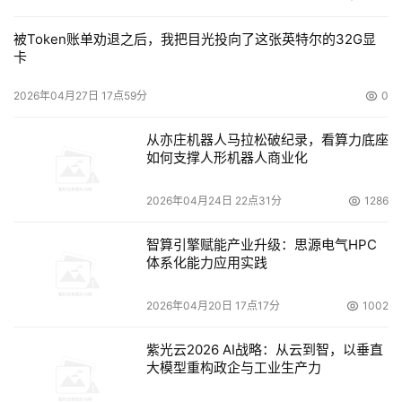
控制台收到信息处理完毕后，立即中断隔离设备与外网的连
接，恢复到完全隔离状态。 
被Token账单劝退之后，我把目光投向了这张英特尔的32G显
卡
每一次数据交换，隔离设备经历了数据的接受，存储和转发
2026年04月27日 17点59分
0
三个过程。由于这些规则都是在内存和内核力完成的，因此
速度上有保证，可以达到100%的总线处理能力。 
从亦庄机器人马拉松破纪录，看算力底座
如何支撑人形机器人商业化
物理隔离的一个特征，就是内网与外网永不连接，内网和外
网在同一时间最多只有一个同隔离设备建立非TCP/IP协议
2026年04月24日 22点31分
1286
的数据连接。其数据传输机制是存储和转发。 
智算引擎赋能产业升级：思源电气HPC
体系化能力应用实践
物理隔离的好处是明显的，即使外网在最坏的情况下，内网
不会有任何破坏。修复外网系统也非常容易。
2026年04月20日 17点17分
1002
紫光云2026 AI战略：从云到智，以垂直
本文来源于DOIT传媒，文章内容仅供参考，不构成投资建议。
大模型重构政企与工业生产力