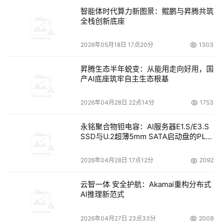
智能体时代算力新图景：鲲鹏与昇腾共筑
在控制台收到完整的交换信号之后，隔离设备立即切断隔离
全栈创新底座
设备于内网的直接连接。 
2026年05月18日 17点20分
1303
如果这时，内网有电子邮件要发出，隔离设备收到内网建立
昇腾生态半年蜕变：从能用走向好用，国
连接的请求之后，建立与内网之间的非TCP/IP协议的数据
产AI底座筑牢自主生态根基
连接。隔离设备剥离所有的TCP/IP协议和应用协议，得到
原始的数据，将数据写入隔离设备的存储介质。必要的化，
2026年04月28日 22点14分
1753
对其进行防病毒处理和防恶意代码检查。然后中断与内网的
直接连接。 
永铭聚合物钽电容：AI服务器E1.S/E3.S
SSD与U.2超薄5mm SATA启动盘的PLP
电容选型分析
一旦数据完全写入隔离设备的存储介质，隔离设备立即中断
2026年04月28日 17点12分
2092
与内网的连接。转而发起对外网的非TCP/IP协议的数据连
接。隔离设备将存储介质内的数据推向外网。外网收到数据
云智一体 安全护航：Akamai重构分布式
后，立即进行TCP/IP的封装和应用协议的封装，并交给系
AI推理新范式
统。 
2026年04月27日 23点33分
2008