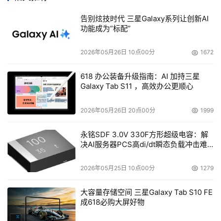
服务等方面大打折扣，这使得中小企业服务器市场进入了一
告别炫技时代 三星Galaxy系列让创新AI
个低价的怪圈。
功能成为“标配”
低价并非低品质
所谓低价服务器，很多人都认为，它只不过就是大个
2026年05月26日 10点00分
1672
的PC，因为它在外观、内部配置、操作上与我们通常见到
的高档PC相差不远。其实并非如此，之所以让消费者觉得
618 办公装备升级指南：AI 加持三星
Galaxy Tab S11 ，高效办公更顺心
它是大个PC的原因，就是现在的PC服务器大多采用Intel 架
构的、通用的开放体系结构，因此，所以从表面看起来与
2026年05月26日 20点00分
1999
PC非常相似，而实质上，PC服务器采用的软硬件都是专用
产品。根据记者对相关服务器厂商的采访，他们一致认为，
永铭SDF 3.0V 330F方形超级电容：解
决AI服务器PCS高di/dt瞬态负载冲击难
对于中小企业使用的低价PC服务器也应该满足以下的性能
题
指标，即可管理性、可用性、可扩展性、安全性及可靠性。
2026年05月25日 10点00分
1279
服务器应该是高度可扩展的，可扩展是指服务器的硬
件配置，如内存、适配器、硬盘、处理器等，可以在原有的
大容量存储空间 三星Galaxy Tab S10 FE
基础上根据需要很方便地增加。
成618必购大屏好物
服务器的可用性，其实就是要求服务器具有很高的可