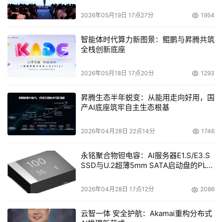
器市场的怪圈，除了上述的中小企业服务器所具有的特性
2026年05月19日 17点27分
1954
外，还应以应用为本，随需而变。
对于用户来说，要充分把握自身需求，这是选购到合
智能体时代算力新图景：鲲鹏与昇腾共筑
适服务器产品的基础。把握自身需求可以从两个方面入手，
全栈创新底座
一是要弄清楚目前企业购买服务器用来做什么，按照目前企
2026年05月18日 17点20分
1293
业网络规模和应用深度，对服务器的性能有什么样的要求；
另一方面则需要对企业发展有清晰把握，服务器投资比较
昇腾生态半年蜕变：从能用走向好用，国
大，更新周期也比较长，只有对企业未来发展有清晰的把
产AI底座筑牢自主生态根基
握，才能使购买到的低价服务器既满足目前的需求，也能够
满足未来相当长时间内企业发展的需求，节省后续投资。
2026年04月28日 22点14分
1746
对于厂商而言，需要积极联合系统集成商、软件开发
永铭聚合物钽电容：AI服务器E1.S/E3.S
商，共同开发相应的功能服务器，把高端技术下移，做到功
SSD与U.2超薄5mm SATA启动盘的PLP
能应用简单化、傻瓜化，同时让企业服务器以跑各种软件应
电容选型分析
用为主，企业数据给予专门的优化处理。另外，必须给其IT
2026年04月28日 17点12分
2086
人员提供专业的技术培训，让他们有能力解决一些基本的技
云智一体 安全护航：Akamai重构分布式
术问题。这样的话，中小企业服务器低价的困境才有可能得