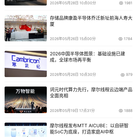
2026年05月28日 10点00分
1981
靠性，具有高稳定性，不要时不时死机、出故障，尽量少出
现停机待修现象。服务器因为多数情况下是要求连续工作
存储品牌康盈半导体乔迁新址前海人寿大
的，所以它的可靠非常重要，在发生故障时需要一种快捷的
厦
方式来恢复服务。
服务器的实用性是从服务器的处理能力上来讲的，多
2026年05月26日 15点00分
1784
数情况下，服务器要求具有高的运算处理能力，处理效率要
2026中国半导体图景：基础设施已建
高，所以，所选配置通常是为服务器专门开发的，特别是
成，全球市场再平衡
CPU和主板，要选择服务器专用的。
服务器的可管理性，不仅指软件方面，在服务器的硬
2026年05月26日 10点30分
979
件方面同样需要具备一定的可管理性能，如预报警功能、系
统监视功能等。
词元时代算力先行，摩尔线程云边端产品
全面亮相
所以摆在服务器厂商面前的实际问题是如何在低价服
务器中融入这些功能及后续的服务，以保证低价服务器的品
2026年05月19日 17点31分
1888
质。
应用为本 随需而变
摩尔线程发布MTT AICUBE：以自研智
能SoC为底座，打造家庭AI中枢
进入到2006年，用户和厂商要走出中小企业低价服务