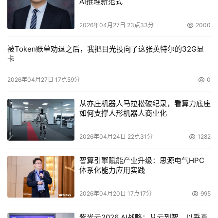
AI推理新范式
到改善。
浪潮北京公司服务器产品总经理彭震告诉记者，SMB
2026年04月27日 23点33分
2000
客户不是那么有钱，但从浪潮的了解，这些客户里面很大一
部分去买服务器，过去他们也许有服务器，但都是用PC来
被Token账单劝退之后，我把目光投向了这张英特尔的32G显
卡
代替服务器，现在它要去升级自己的真正的服务器，那么第
一要求就是稳定可靠，虽然钱不是很多，但是要买一个服务
2026年04月27日 17点59分
0
器就买的放心、可靠以及对业务的支撑。所以浪潮推出了
SmartQ的服务器管理理念，就是让中小企业的服务器变得
从亦庄机器人马拉松破纪录，看算力底座
如何支撑人形机器人商业化
易用和好用。
戴尔公司大中华区产品行销部经理萧政夫告诉记者，
2026年04月24日 22点31分
1282
戴尔把握准了中小型企业市场，以独特追求向外发展的市场
策略赢得了市场。标准化策略和实惠的价格是戴尔的主要优
智算引擎赋能产业升级：思源电气HPC
势。此外，戴尔其旗下产品主要是面向中小企业，所有的精
体系化能力应用实践
力也注重在中小企业上。戴尔推出了高级企业服务，包括白
2026年04月20日 17点17分
995
金、金牌、银牌和铜牌四个服务等级，可以满足客户的不同
需求。
紫光云2026 AI战略：从云到智，以垂直