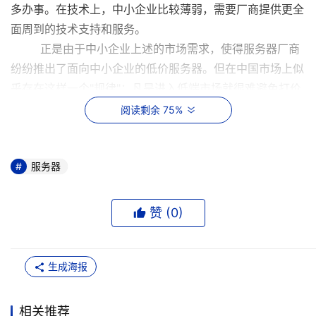
多办事。在技术上，中小企业比较薄弱，需要厂商提供更全
面周到的技术支持和服务。
正是由于中小企业上述的市场需求，使得服务器厂商
纷纷推出了面向中小企业的低价服务器。但在中国市场上似
乎存在这样一个"规律"：凡是进入低端市场就很难避免打价
格战或恶性竞争，使这个市场走入"厂商圈了地不赚钱，用
阅读剩余 75%
户花了钱也不满意"的怪圈。国内的服务器厂商也有过度放
大价格因素之嫌，而且，在吸引广大用户的低价后面，却隐
藏着基础设计不足、性能无法保障的忧患。还有的厂商在产
服务器
品价格下降的同时其所提供的服务质量也紧随下降，比如行
业标准服务由三年调整到了一年。一位中小企业用户对此颇
赞 (
0
)
有感慨，我们缺乏大量的资金，但也重视服务器产品的性比
价，但低价只是满足应用后的奢望，再便宜，也不能买了没
办法用吧。
生成海报
从记者对于用户的采访中可以看出，中小企业服务器
市场确实存在着低价的误区，那就是低价的服务器在性能、
相关推荐