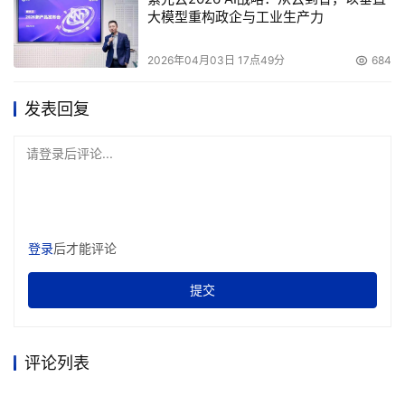
IBM相关负责人在接受记者采访时表示，中小企业是
大模型重构政企与工业生产力
IBM非常重视的市场，IBMx系列服务器和刀片服务器产品，
都有面向中小企业的新产品推出，IBM还特别针对小型企业
2026年04月03日 17点49分
684
推出了"小企业，更自由"的无线网络解决方案，这一解决方
发表回复
案能够帮助小型企业实现无线和有线网络之间的有效平衡，
完成更多的功能，从而节省后期网络设备的投入。2006
请登录后评论...
年，IBM将会为中小企业带来更丰富和经济的选择，帮助更
多中小企业成功搭建IT基础架构。
中国惠普工业标准服务器市场拓展经理贾滨告诉记
者，HPProLiant服务器一直注重产品品质，强调服务器的
登录
后才能评论
纯正性，确保产品的高质量和高可用性。和一些厂商在低端
服务器上只提供一年服务不同，HPProLiant服务器仍然坚
提交
持三年的HP金牌服务。在中小企业市场，HPProLiant服务
器主要是稳定自己的用户群，并且有选择地积极争取一些新
评论列表
的客户资源，帮助中小企业用户理解服务器应用和对业务的
帮助。