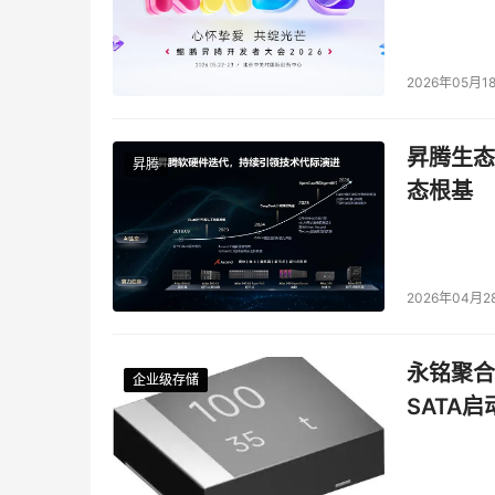
2026年05月1
昇腾生态
昇腾
态根基
2026年04月2
永铭聚合物
企业级存储
企业级存储
企业级存储
企业级存储
SATA