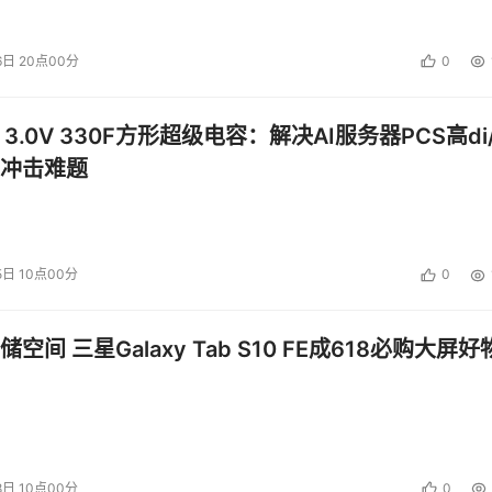
下的性能指标：
；
6日 20点00分
0
<=10ms；
%过滤；
 3.0V 330F方形超级电容：解决AI服务器PCS高di/
冲击难题
键字数上限>=100。
5日 10点00分
0
系统运行正常。上海交大联合中网公司就此项目准备共同申请国
国家内容安全过滤标准。
空间 三星Galaxy Tab S10 FE成618必购大屏好
投资建议。
8日 10点00分
0