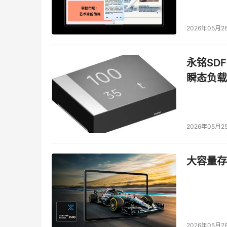
在满足上述功能的同时，内容安全系统达到了如
并发人数：过滤模块加载后，并发人数不会减少
2026年05月2
过滤模块搜索速率：过滤模块单句搜索过滤延迟时间
过滤精确率：不良信息库中已定义的关键字100
永铭SDF
发言延迟时间：用户无延迟感觉； 
瞬态负载
不良信息库：在保证效率的前提下，不良信息库关
四、 用户评价
2026年05月2
目前东方网内容安全项目已经顺利通过了验收，
内容安全产品签订，并希望以此系统为基础制定
大容量存储
本文来源于DOIT传媒，文章内容仅供参考，不构成
2026年05月2