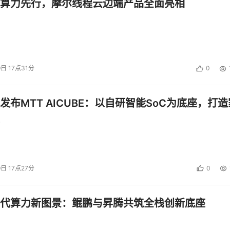
算力先行，摩尔线程云边端产品全面亮相
9日 17点31分
0
发布MTT AICUBE：以自研智能SoC为底座，打造
9日 17点27分
0
代算力新图景：鲲鹏与昇腾共筑全栈创新底座