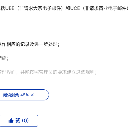
包括UBE（非请求大宗电子邮件）和UCE（非请求商业电子邮件
以作相应的记录及进一步处理；
措施；
管理界面，并能按照管理员的要求建立过滤规则；
；
阅读剩余 45%
过滤具有较高的智能程度；
统正常工作的速度；
赞 (
0
)
次开发接口。 