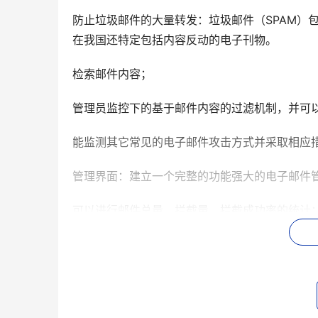
防止垃圾邮件的大量转发：垃圾邮件（SPAM）
在我国还特定包括内容反动的电子刊物。
检索邮件内容；
管理员监控下的基于邮件内容的过滤机制，并可
能监测其它常见的电子邮件攻击方式并采取相应
管理界面：建立一个完整的功能强大的电子邮件
可以进行邮件总量、拦截量、拦截成功率的统计
垃圾邮件过滤达到90%以上的准确率，邮件正文
在过滤功能不断加强的情况下，可以确保邮件系
系统具有良好的可扩展性，并提供过滤等功能的二