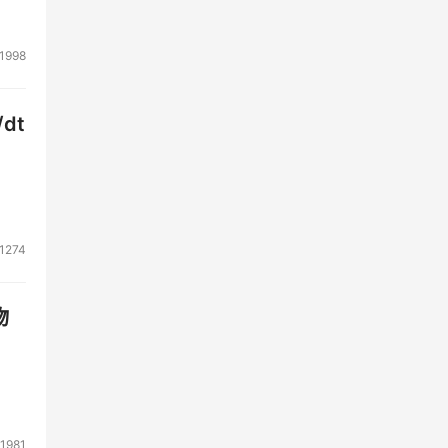
1998
dt
1274
家级
物
1981