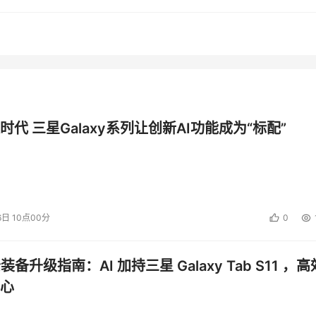
成功应用
系统，内容监管系统实现了如下功能：
删除至垃圾箱；
时代 三星Galaxy系列让创新AI功能成为“标配”
确定完全删除或恢复发布；
理员分析并确定是否发布；
，并根据恶略程度进行处罚；
6日 10点00分
0
种排序方式，可以根据作者、上贴时间、标题、文件大小等多种
公装备升级指南：AI 加持三星 Galaxy Tab S11 ，高
构、后端数据库系统等分别进行扩展，真正实现支持分布式功能
心