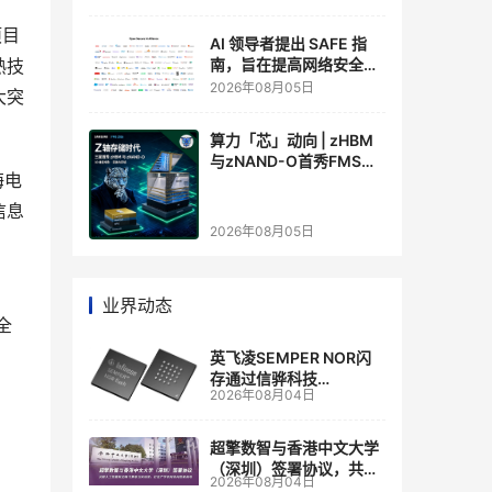
项目
AI 领导者提出 SAFE 指
熟技
南，旨在提高网络安全透
明度
2026年08月05日
大突
算力「芯」动向 | zHBM
与zNAND-O首秀FMS
海电
2026 ：三星把HBM叠上
GPU头顶，内存战争换了
信息
个维度，z轴算盘的魅力
2026年08月05日
在哪？
业界动态
全
英飞凌SEMPER NOR闪
存通过信骅科技
2026年08月04日
AST2700 BMC认证，全
面强化其数据中心服务器
管理
超擎数智与香港中文大学
（深圳）签署协议，共建
2026年08月04日
人工智能和边缘计算联合