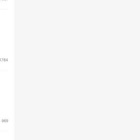
1784
969