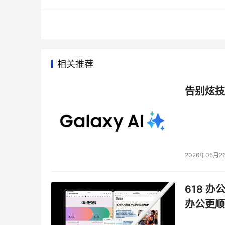
三、 中网论坛和聊天室内容安全系统在东方网的
对于实时的BBS论坛系统和Chatroom聊天室
相关推荐
提供可由管理员自定义的不良信息数据库；
含有不良信息的帖子在发表前及时的发现并自动
告别炫技
管理员可以对垃圾箱中的帖子进行进一步审查，
对于界定模糊的不良信息进行醒目标记，便于管
具有审计功能，对发布不良信息的用户能够记录
为系统管理远提供方便有效的管理界面；
提供与监管中心的管理接口； 
2026年05月2
支持按上贴时间、回复数、访问量、投票数等多
方式查询用户感兴趣的话题。
618 办
当系统规模扩大时，可将文件系统、前端网络结
办公更顺
型论坛。
提供网上寻呼功能。