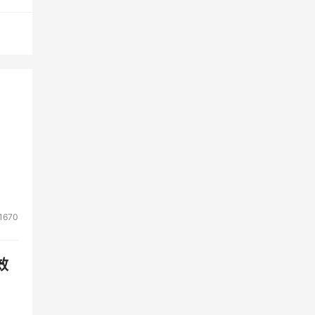
1670
检索
效
的大