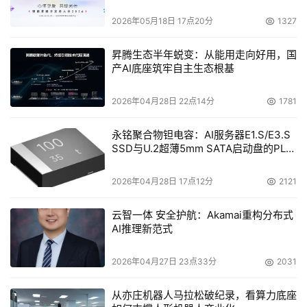
理;对客户信息有管理，但是仅限于联系信息等。
2026年05月18日 17点20分
1327
应用CRM一段时间后，企业已经有了一定的数据基础和积
昇腾生态半年蜕变：从能用走向好用，国
累，为企业进一步的深度应用，如升级销售，交叉销售等奠
产AI底座筑牢自主生态根基
定了基础。数据的积累何时可以支撑对业务信息的挖掘，应
2026年04月28日 22点14分
1781
用过程还存在什么样的问题，现有操作方式是否能够满足不
断扩张的业务，如果不再满足需求应该做如何的调整等等，
永铭聚合物钽电容：AI服务器E1.S/E3.S
这些专业的问题必须由提供商派专人来进行处理。只有这样
SSD与U.2超薄5mm SATA启动盘的PLP
电容选型分析
才能够保证客户的应用质量和效果。
2026年04月28日 17点12分
2121
然而目前中国的CRM软件提供商甚至很少能够给出应用评
估该评估什么，至于能否真正去做评估就更不消说了。走访
云智一体 安全护航：Akamai重构分布式
AI推理新范式
过几个CRM应用的客户，普遍对TurboCRM的认可程度还
是很高的。
2026年04月27日 23点33分
2031
效果呈现
从亦庄机器人马拉松破纪录，看算力底座