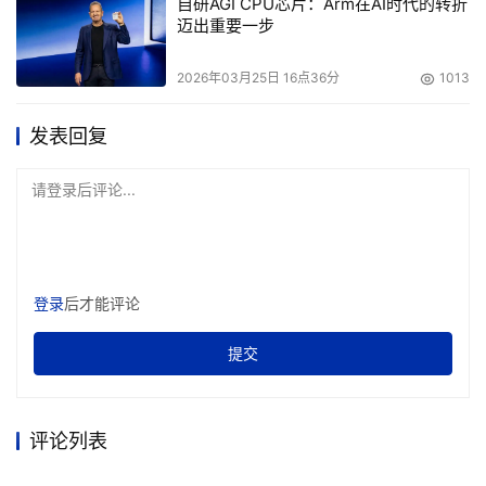
特定目标客户群的需求，并将客户价值兑现成盈利。
自研AGI CPU芯片：Arm在AI时代的转折
迈出重要一步
CRM就是这样一种方法，它教会你选准目标客户，做最有
2026年03月25日 16点36分
1013
效的沟通，持续兑现价值给你，并不断扩大盈利。市场在不
断细分，你的目标客户变的越来越明晰，就像打猎，用冲锋
发表回复
枪并不划算。现在到了给您换上狙击步枪，安上瞄准镜的时
候了。
请登录后评论...
本文来源于DOIT传媒，文章内容仅供参考，不构成投资建议。
登录
后才能评论
提交
评论列表