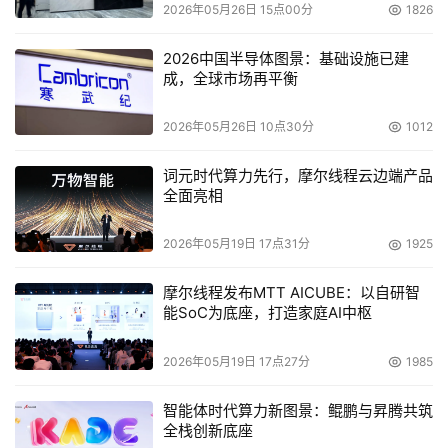
2026年05月26日 15点00分
1826
将原有模式切换至CRM系统，系统正式启用.
2026中国半导体图景：基础设施已建
定期评估，深度应用
成，全球市场再平衡
在系统实施并应用以后每隔一段时间，提供商需要对客户提
2026年05月26日 10点30分
1012
供一次应用评估。应用评估主要针对以下几个方面：
词元时代算力先行，摩尔线程云边端产品
1、应用广度、应用频率、应用规模评估;
全面亮相
2、应用深度、应用功能、流程优化评估;
2026年05月19日 17点31分
1925
3、应用效果(数据整合度、流程完整性、效率提升、销售提
摩尔线程发布MTT AICUBE：以自研智
升、客户满意度、客户忠诚度)评估。
能SoC为底座，打造家庭AI中枢
提供商需要根据客户的应用评估结果要给出一定的整改意
2026年05月19日 17点27分
1985
见，这将大大帮助企业在CRM应用上的提高。中国本土企
智能体时代算力新图景：鲲鹏与昇腾共筑
业往往从表征上讲最典型的特征就是成立时间不长信息不完
全栈创新底座
备。比如，对客户信息甚至没有管理，仅仅对订单进行了管