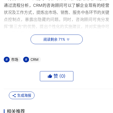
通过流程分析，CRM的咨询顾问可以了解企业现有的经营
状况及工作方式，提炼出市场、销售、服务中各环节的关键
点控制点，暴露出隐藏的问题。同时，咨询顾问可充分发
挥"第三方"的优势，提出个性化的实施建议，并对实施中可
能出现的阻力做充分准备，是进行下一个步骤"方案设计"的
阅读剩余 71%
基础。
第三步：流程固化
市场
CRM
流程固化的重点是在调整和优化原有工作流程的基础上，建
立基于CRM系统的、规范的、科学的、以客户为中心的企
赞 (
0
)
业运营流程。在方案设计过程中，CRM咨询顾问将运用在
相关行业的成功实施经验，根据在业务梳理过程中总结有关
信息，重新进行流程规划调整。
生成海报
第四步：系统部署
相关推荐