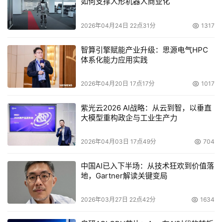
如何支撑人形机器人商业化
经过了多轮"磨难"，成功应用CRM系统后，企业将发生众多
改变。
2026年04月24日 22点31分
1317
从企业整体管理上，树立起"以客户为中心"，做到一切行
智算引擎赋能产业升级：思源电气HPC
体系化能力应用实践
动"从客户出发"。业务流程清晰，不存在业务部门之间的推
委扯皮;业务状况变得可描述，量化，对当期业务状况可以
2026年04月20日 17点17分
1017
做到实时查询，对未来业务发展进行预测并做出相关数字化
决策;清楚公司的价值客户，并对有限资源做到最佳分配;人
紫光云2026 AI战略：从云到智，以垂直
员行动与业务目标关联，公司整体工作效率大幅提高;客户
大模型重构政企与工业生产力
资源企业化管理，业务人员调动或者临时交接不会再出现丢
2026年04月03日 17点49分
704
单丢客户;对销售的控制和管理由原来的结果管理提升为从
过程到结果的管理......
中国AI已入下半场：从技术狂欢到价值落
地，Gartner解读关键变局
我们说，过去的市场部门工作更多以"经验"为主导，更多地
强调手段。可是经验对市场环境的依赖太高了，我们必须学
2026年03月27日 22点42分
1634
会用"方法"做事情。营销的过程其实就是用你的产品去满足