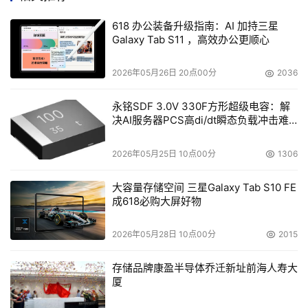
系统部署主要完成正式启用系统的数据准备工作。在系统部
618 办公装备升级指南：AI 加持三星
署过程中，咨询顾问将根据方案设计中规定的企业运营流
Galaxy Tab S11 ，高效办公更顺心
程、工作传递关系、企业组织结构以及企业经营产品的特点
等将基础数据录入或导入到系统，指导企业建立协调统一的
2026年05月26日 20点00分
2036
信息标准(或参照ISO标准)。系统部署由咨询顾问和企业内
永铭SDF 3.0V 330F方形超级电容：解
部的CRM项目负责人共同完成，确保知识传递。
决AI服务器PCS高di/dt瞬态负载冲击难
题
第五步：应用培训
2026年05月25日 10点00分
1306
在应用培训阶段，CRM认证讲师根据《实施方案》，结合
大容量存储空间 三星Galaxy Tab S10 FE
应用流程对企业工作人员提供培训。通过培训，企业员工能
成618必购大屏好物
够很快熟悉系统，了解自身工作在系统中的角色及如何利用
系统提高工作效率，使系统得以尽快投入到实际工作中，解
2026年05月28日 10点00分
2015
决现有的问题，加强工作协调。
存储品牌康盈半导体乔迁新址前海人寿大
厦
第六步：系统上线