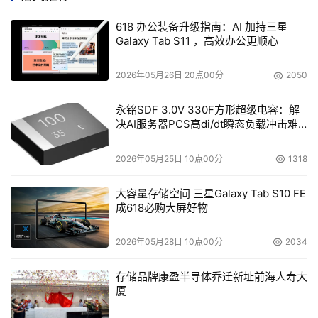
FusionMiddleware为底层来整合所有并入及自家的应用软
618 办公装备升级指南：AI 加持三星
件，成为一包含各家应用优点的全新应用软件产品线，预计
Galaxy Tab S11 ，高效办公更顺心
在2008年上半年推出首个应用模块，并陆续推出不同模
块、分批上市，但甲骨文不愿透露首推的应用模块是否就是
2026年05月26日 20点00分
2050
今天展示的HRM。
永铭SDF 3.0V 330F方形超级电容：解
甲骨文这些年来并购的近40家大小应用软件未来命运如
决AI服务器PCS高di/dt瞬态负载冲击难
题
何，依然是外界观察重点。
2026年05月25日 10点00分
1318
事实上，甲骨文从三年前启动Fusion计划开始，便一再重申
大容量存储空间 三星Galaxy Tab S10 FE
会延续所有并入软件的独立研发、持续推出新版本以及永久
成618必购大屏好物
支持等，甚至还在今年初大张旗鼓推出"应用无极限
(ApplicationUnlimited)"计划，一口气推出EBS、Siebel、
2026年05月28日 10点00分
2034
J.D.Edwards与PeopleSoft四大品牌共五项产品的新版本，
强化宣示决心，但EdAbbo在对台下八千多名用户推广
存储品牌康盈半导体乔迁新址前海人寿大
厦
FusionApplication的同时，还是花了不少时间解释"不会中
断对旧版产品的支持"。