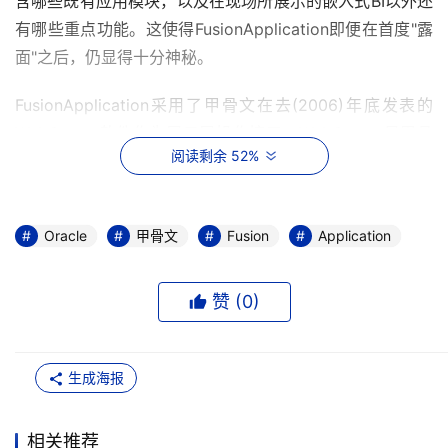
含哪些既有应用模块，以及在现场所展示的嵌入式BI以外还
有哪些重点功能。这使得FusionApplication即便在首度"露
面"之后，仍显得十分神秘。
FusionApplication采用了甲骨文在去(2006)年底发表的
WebCenter软件作为展示层操作接口。WebCenter是甲骨
阅读剩余 52%
文提供企业创建Web2.0形式操作接口的软件，采用Ajax技
术让用户在单一画面中嵌入不同应用程序来源、设计弹性化
应用操作接口的软件。Miranda表示，FusionApplication
Oracle
甲骨文
Fusion
Application
便将采用WebCenter作为标准的操作接口，让用户能自主
以拖放(Drag&Drop)方式混搭个人需要使用的应用组件，以
及来自外部的软件或信息，如RSS订阅与Google工具等，
赞 (
0
)
并全部可在单一画面中查看。
FusionApplication是甲骨文在2005完成Siebel、
生成海报
PeopleSoft等主要并购案后，提出的融合计划
(ProjectFusion)中的一部分。甲骨文计划利用其中间件
相关推荐