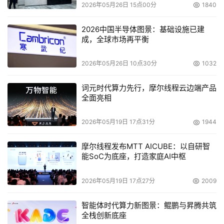
2026年05月26日 15点00分
1840
Abbo表示，虽然FusionApplication有部分功能可能与既有
2026中国半导体图景：基础设施已建
应用重迭，但对甲骨文来说，FusionApplication是要在传
成，全球市场再平衡
统各自独立的应用软件外，再提供客户采用新技术整合完毕
各款应用后的额外选项。
2026年05月26日 10点30分
1032
词元时代算力先行，摩尔线程云边端产品
"取决于你要什么，要延续既有的投资与使用习惯，那么你
全面亮相
可以用本来的东西，我们承诺继续支持；若想要采用我们的
新技术，那很欢迎直接升级到FusionApplication，"Abbo
2026年05月19日 17点31分
1944
说。
摩尔线程发布MTT AICUBE：以自研智
能SoC为底座，打造家庭AI中枢
本文来源于DOIT传媒，文章内容仅供参考，不构成投资建议。
2026年05月19日 17点27分
2009
智能体时代算力新图景：鲲鹏与昇腾共筑
全栈创新底座