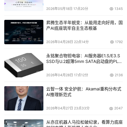
2026年05月18日 17点20分
1345
昇腾生态半年蜕变：从能用走向好用，国
产AI底座筑牢自主生态根基
2026年04月28日 22点14分
1792
永铭聚合物钽电容：AI服务器E1.S/E3.S
SSD与U.2超薄5mm SATA启动盘的PLP
电容选型分析
2026年04月28日 17点12分
2136
云智一体 安全护航：Akamai重构分布式
AI推理新范式
2026年04月27日 23点33分
2047
从亦庄机器人马拉松破纪录，看算力底座