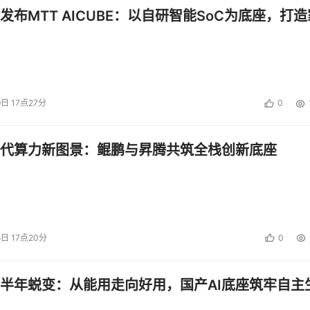
发布MTT AICUBE：以自研智能SoC为底座，打造
9日 17点27分
0
代算力新图景：鲲鹏与昇腾共筑全栈创新底座
8日 17点20分
0
半年蜕变：从能用走向好用，国产AI底座筑牢自主