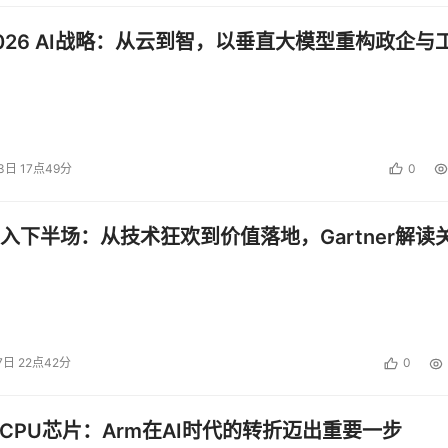
026 AI战略：从云到智，以垂直大模型重构政企与
3日 17点49分
0
已入下半场：从技术狂欢到价值落地，Gartner解读
7日 22点42分
0
I CPU芯片：Arm在AI时代的转折迈出重要一步