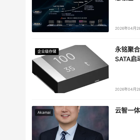
2026年04月2
永铭聚合物
企业级存储
企业级存储
企业级存储
企业级存储
SATA
2026年04月2
云智一体
Akamai