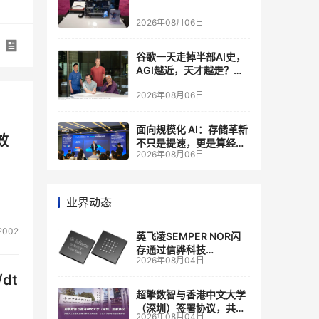
2026年08月06日
谷歌一天走掉半部AI史，
AGI越近，天才越走？大
厂的组织模式，正在拖住
2026年08月06日
自己的研发节奏
面向规模化 AI：存储革新
效
不只是提速，更是算经济
2026年08月06日
账
业界动态
2002
英飞凌SEMPER NOR闪
存通过信骅科技
2026年08月04日
AST2700 BMC认证，全
面强化其数据中心服务器
dt
管理
超擎数智与香港中文大学
（深圳）签署协议，共建
2026年08月04日