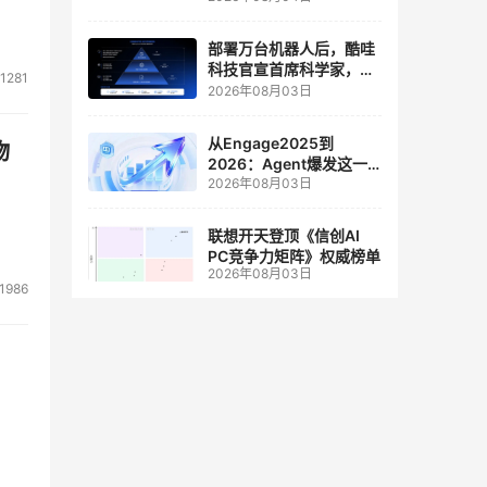
人工智能和边缘计算联合
实验室
部署万台机器人后，酷哇
科技官宣首席科学家，要
1281
让世界模型交付生产力
2026年08月03日
从Engage2025到
物
2026：Agent爆发这一
2026年08月03日
年，AI CRM 走到哪了
联想开天登顶《信创AI
PC竞争力矩阵》权威榜单
2026年08月03日
1986