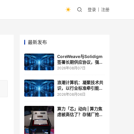
登录
注册
最新发布
CoreWeave与Solidigm
签署长期供应协议，强化
一体化人工智能云平台
2026年08月07日
浪潮计算机：凝聚技术共
识，以行业标准牵引能力
跃升
2026年08月06日
算力「芯」动向 | 算力焦
虑被高估了？存储厂抢了
算力厂的戏，江波龙FMS
现场改写端侧AI规则