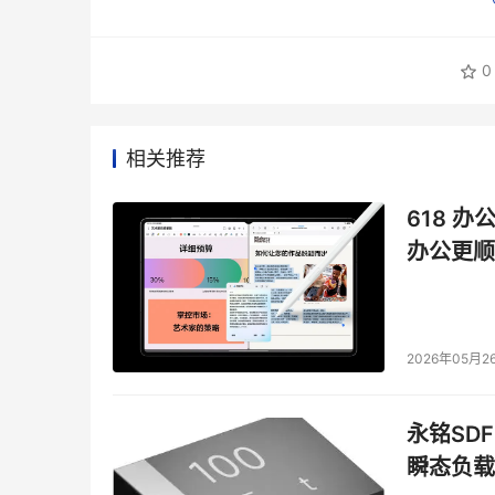
0
相关推荐
618 办
办公更顺
2026年05月2
永铭SDF
瞬态负载