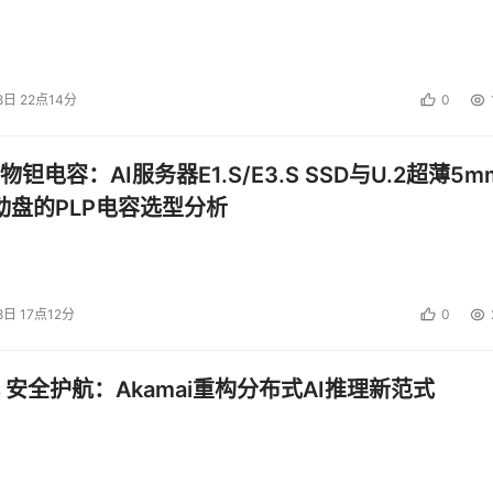
8日 22点14分
0
钽电容：AI服务器E1.S/E3.S SSD与U.2超薄5m
启动盘的PLP电容选型分析
8日 17点12分
0
 安全护航：Akamai重构分布式AI推理新范式