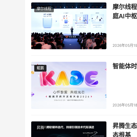
摩尔线程
摩尔线程
庭AI中枢
2026年05月1
智能体时
鲲鹏
鲲鹏
2026年05月1
昇腾生态
昇腾
态根基