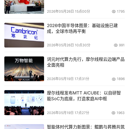
理和升级项目的进度控制带来很大挑战。如果条件允许，短
2026年05月26日 15点00分
1795
时间内全面升级是推荐的做法。
2026中国半导体图景：基础设施已建
接下来，两种不同的物理升级策略需要认真考虑：原机升级
成，全球市场再平衡
和替换。
2026年05月26日 10点30分
991
原机升级
是指使用Windows移植工具直接升级桌面机和笔
记本电脑的操作系统。但由于企业的大多数桌面机和笔记本
词元时代算力先行，摩尔线程云边端产品
全面亮相
电脑硬件不符合Windows Vista的硬件需求，原机升级并不
是一个理想的策略。
2026年05月19日 17点31分
1896
替换
是指直接向用户派发统一安装Windows Vista的生产环
摩尔线程发布MTT AICUBE：以自研智
境，并将原有的用户数据迁移到新的桌面机和笔记本电脑
能SoC为底座，打造家庭AI中枢
上。硬件使用新购的桌面机/笔记本电脑，升级后符合
Windows Vista要求的桌面机/笔记本电脑可以在项目后期
2026年05月19日 17点27分
1963
重复使用。这种方法可以批量部署Windows Vista而不需要
智能体时代算力新图景：鲲鹏与昇腾共筑