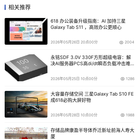
题。
相关推荐
计划和评估
Windows Vista
的升级
618 办公装备升级指南：AI 加持三星
Galaxy Tab S11 ，高效办公更顺心
Windows Vista的升级项目首先需要进行计划和评估，总结
起来可使用以下策略：
2026年05月26日 20点00分
2004
l 基于现有桌面机和笔记本电脑硬件更新计划进行升
永铭SDF 3.0V 330F方形超级电容：解
决AI服务器PCS高di/dt瞬态负载冲击难
级，即新购硬件使用Windows Vista，老硬件逐渐淘
题
汰。
2026年05月25日 10点00分
1286
l 执行阶段性升级计划，根据需求和准备情况按用户组
大容量存储空间 三星Galaxy Tab S10 FE
进行更新(如：先升级开发部门的电脑，然后升级采购
成618必购大屏好物
部门的电脑，......)
l 短时间内全面升级
2026年05月28日 10点00分
1988
采用何种升级方法要跟据企业的现实情况和管理能力。逐渐
存储品牌康盈半导体乔迁新址前海人寿大
厦
淘汰的方法对生产的影响最小，但对桌面机和笔记本电脑管