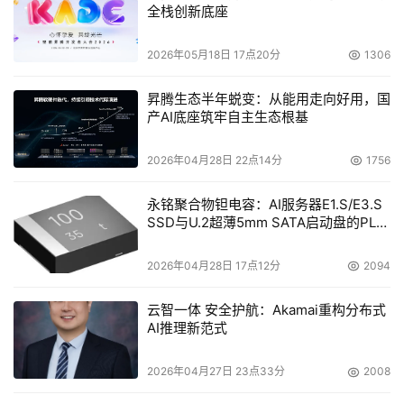
手工干预，效率高。但对于重复使用电脑的升级需要准确的
全栈创新底座
资产管理能力。
2026年05月18日 17点20分
1306
一旦升级的策略确定下来，需要对各种升级的情况进行大量
测试以确定最终的升级流程。测试包括：
昇腾生态半年蜕变：从能用走向好用，国
产AI底座筑牢自主生态根基
l 针对不同硬件的兼容性
2026年04月28日 22点14分
1756
l 应用软件的兼容性
永铭聚合物钽电容：AI服务器E1.S/E3.S
l 如何防止用户数据的丢失
SSD与U.2超薄5mm SATA启动盘的PLP
电容选型分析
l 镜像的种类
2026年04月28日 17点12分
2094
本文来源于DOIT传媒，文章内容仅供参考，不构成投资建议。
云智一体 安全护航：Akamai重构分布式
AI推理新范式
2026年04月27日 23点33分
2008