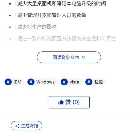
l 减少大量桌面机和笔记本电脑升级的时间
l 减少管理开支和管理人员的数量
l 减少对生产的影响
l 通过一致的标准配置方法提高安全性和可用性
并不是所有的解决方案都能够带来上述好处，很多解决方案
阅读剩余 61%
很难解决以下问题：
l 配置和维护不同的操作系统镜像需要花费大量时间和
IBM
Windows
vista
镜像
人员
l 由于接口和流程复杂，需要大量的人员培训工作
赞 (
0
)
l 由于需要针对不同硬件使用不同镜像，需要大量的存
储镜像的磁盘空间
生成海报
IBM提供的解决方案实现统一镜像管理，有效解决了上述难