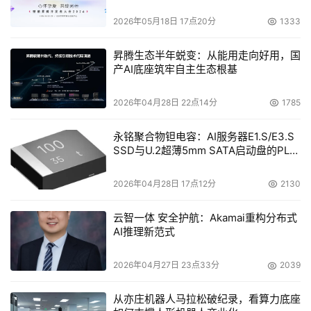
换，比如使用客户关系系统的销售人员能快速了解到企业生
2026年05月18日 17点20分
1333
产管理系统的产品库存等相关信息，即使制定自己的销售计
划;生产车间也能及时了解到公司的销售情况，合理安排生
昇腾生态半年蜕变：从能用走向好用，国
产AI底座筑牢自主生态根基
产计划。
3、能够根据企业的实际需要，灵活定制新的功能
2026年04月28日 22点14分
1785
永铭聚合物钽电容：AI服务器E1.S/E3.S
企业购买软件产品时，越来越重视产品的可扩展性，希望系
SSD与U.2超薄5mm SATA启动盘的PLP
统能够提供灵活
电容选型分析
2026年04月28日 17点12分
2130
的业务定制功能，以适应企业发展的需要。虽然很多协同软
件都提供了简单的表单定制功能，能够满足企业定制一些简
云智一体 安全护航：Akamai重构分布式
单的功能，但是当企业需要增加一些复杂的功能时，就需要
AI推理新范式
通过协同软件厂商二次开发实现，既会增加企业的IT投入成
2026年04月27日 23点33分
2039
本，而且软件厂商二次开发的周期相对比较长。相比较而
言，金和软件的协同管理平台在产品功能扩展方面处于领先
从亦庄机器人马拉松破纪录，看算力底座
地位，该产品既有简单业务的快速定制功能，还提供一个二