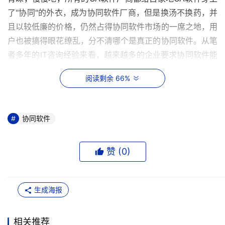
了"协同"的外衣，成为协同软件厂商，但是换汤不换药，并
且以较低廉的价格，仍然占得协同软件市场的一席之地，用
户也被搞得眼花缭乱，分不清哪个是真正的协同软件。从笔
者多年的IT咨询经验来看，越来越多的企业要求协同软件能
够解决其企业管理中的实际问题，这就要求协同软件厂商不
阅读剩余 66%
再是制造办公自动化的工具，而是开发出具有协同功能的管
理软件。早在2000年，美国Gartner公司也指出下一代管理
软件的核心是协同Collaboration。
协同软件
笔者总结了曾经服务过的企业对协同软件的需求，主要体现
在三个方面：
赞 (
0
)
1、能够解决企业管理中的问题
生成海报
在很多企业都购买实施了业务管理软件，比如财务管理软
件、人力资源管
相关推荐