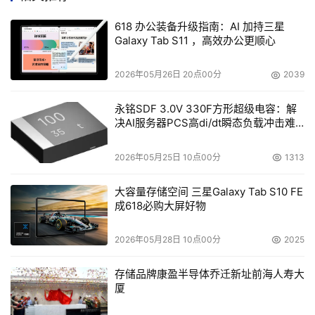
理软件、客户关系管理软件、ERP软件等等，帮助企业管理
618 办公装备升级指南：AI 加持三星
者解决了许多业务管理中的问题，大大提高了业务管理的效
Galaxy Tab S11 ，高效办公更顺心
率和效果。然而，很多管理者却苦恼于没有合适的软件帮助
他们及时发现并解决企业基础管理中的各种问题。
2026年05月26日 20点00分
2039
正因为如此，很多协同软件厂商都开始推出协同管理软件，
永铭SDF 3.0V 330F方形超级电容：解
决AI服务器PCS高di/dt瞬态负载冲击难
比较分析了市场上的协同管理软件，笔者把它们分为两类，
题
一类是先有软件产品，IT厂商为了市场宣传的需要，然后给
2026年05月25日 10点00分
1313
软件戴上一件"管理理念"的帽子，以至于很多产品的功能与
其宣传的管理理念相差很大，而且这类产品属于功能堆积型
大容量存储空间 三星Galaxy Tab S10 FE
成618必购大屏好物
软件，不能提供一套企业基础管理问题整体解决方案;另一
类是先有管理思想，后有融合管理思想的软件产品，这类产
2026年05月28日 10点00分
2025
品在先进管理思想的指导下，帮助企业管理人员及时发现基
础管理中的问题，规避基础管理中可能存在的风险。如金和
存储品牌康盈半导体乔迁新址前海人寿大
软件，除了研发中心、营销中心和服务中心外，还有一个非
厦
常特别的团队：以管理学家栾润峰先生为首，由许多经验丰