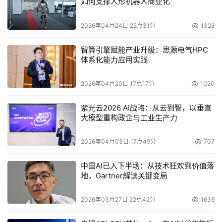
如何支撑人形机器人商业化
次开发工具，只要用户懂计算机编程知识，就可以在短时间
内定制更为复杂的业务功能。
2026年04月24日 22点31分
1328
相信在不久的将来，每个企业都能轻松挑选合适的协同软
智算引擎赋能产业升级：思源电气HPC
体系化能力应用实践
件，帮助企业更灵活、更正确的快速反应，在竞争激烈的市
场大环境中创造出更好的成绩!
2026年04月20日 17点17分
1020
紫光云2026 AI战略：从云到智，以垂直
本文来源于DOIT传媒，文章内容仅供参考，不构成投资建议。
大模型重构政企与工业生产力
2026年04月03日 17点49分
707
中国AI已入下半场：从技术狂欢到价值落
地，Gartner解读关键变局
2026年03月27日 22点42分
1639