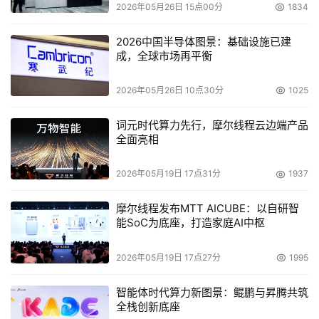
2026年05月26日 15点00分
1834
富的企业老总、专家或教授组成的精确管理研究院，主要研
究企业基础管理中可能存在的问题，并给出整体解决方案，
2026中国半导体图景：基础设施已建
用于指导研发中心开发协同管理软件产品。
成，全球市场再平衡
2、能够整合企业已有的各种业务系统
2026年05月26日 10点30分
1025
目前，很多企业都先后实施了各式各样的业务系统，帮助企
词元时代算力先行，摩尔线程云边端产品
业解决业务管理
全面亮相
中出现的各种问题，提高了企业的盈利能力。然而，各个业
2026年05月19日 17点31分
1937
务系统的信息和数据都局限于各自系统内部，越来越多的企
摩尔线程发布MTT AICUBE：以自研智
业希望协同软件能够把所有业务系统集中在一起，同时也实
能SoC为底座，打造家庭AI中枢
现各个业务系统之间的业务数据交换，这就要求协同软件具
有平台的特性。我在2006年做客赛迪网时，曾经说过平台
2026年05月19日 17点27分
1995
化是协同软件发展的一个趋势。企业管理者通过这个平台就
能了解到企业的所有信息，包括各种业务信息和财务数据;
智能体时代算力新图景：鲲鹏与昇腾共筑
全栈创新底座
同时，各个业务系统也可以通过该平台实现信息共享和交