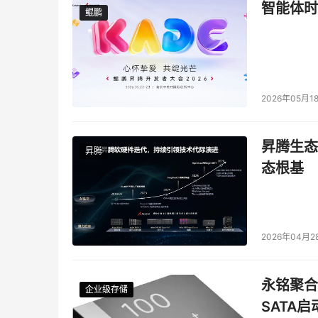
智能体时
鲲鹏
鲲鹏
2026年05月1
昇腾生态
昇腾
态根基
2026年04月2
永铭聚合物
企业级存储
企业级存储
企业级存储
企业级存储
SATA