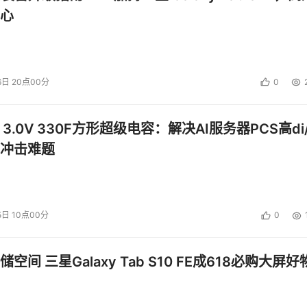
心
6日 20点00分
0
 3.0V 330F方形超级电容：解决AI服务器PCS高di/
冲击难题
5日 10点00分
0
空间 三星Galaxy Tab S10 FE成618必购大屏好