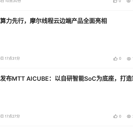
6日 10点30分
0
算力先行，摩尔线程云边端产品全面亮相
9日 17点31分
0
发布MTT AICUBE：以自研智能SoC为底座，打造
9日 17点27分
0