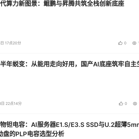
代算力新图景：鲲鹏与昇腾共筑全栈创新底座
8日 17点20分
0
半年蜕变：从能用走向好用，国产AI底座筑牢自主
8日 22点14分
0
钽电容：AI服务器E1.S/E3.S SSD与U.2超薄5m
启动盘的PLP电容选型分析