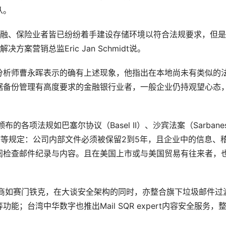
。 
、金融、保险业者皆已纷纷着手建设存储环境以符合法规要求，但
案营销总监Eric Jan Schmidt说。
资深分析师曹永晖表示的确有上述现象，他指出在本地尚未有类似的
据备份管理有高度要求的金融银行业者，一般企业仍持观望心态
的各项法规如巴塞尔协议（Basel II）、沙宾法案（Sarbanes
9、COBIT等规定：公司内部文件必须被保留2到5年，且企业中的信息、
阅检查邮件纪录与内容。且在美国上市或与美国贸易有往来者，
全厂商如赛门铁克，在大谈安全架构的同时，亦整合旗下垃圾邮件过
；台湾中华数字也推出Mail SQR expert内容安全服务，