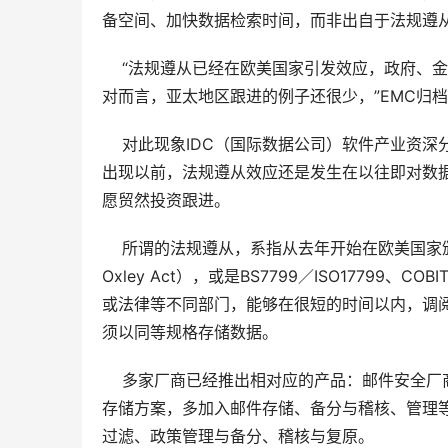
备空间、加快数据检索时间，而非出自于法规遵从
    “法规遵从已经在欧美国家引发效应，政府
对而言，亚太地区跟进的例子还很少，”EMC归档解决方
    对此现象IDC（国际数据公司）软件产业
出现以前，法规遵从效应还是发生在以往即对数
愿贸然投资跟进。 
    所谓的法规遵从，系指从去年开始在欧美国家颁布
Oxley Act），或是BS7799／ISO1779
或法律等不同部门，能够在很短的时间以内，调
须以同等规格存储数据。
    多家厂商已经推出相对应的产品：邮件安
存储方案，多加入邮件存储、备分与稽核、管理等功能
过滤、政策管理与备分、稽核与复原。 