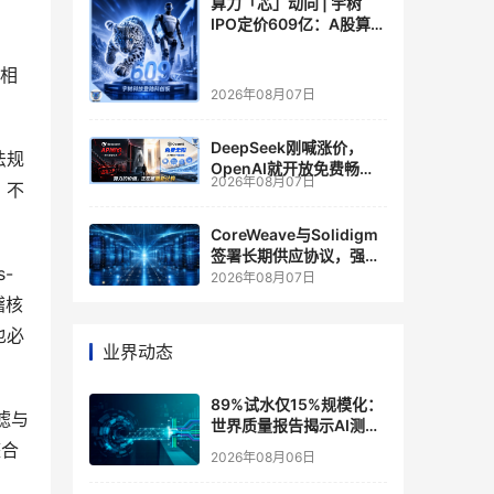
算力「芯」动向 | 宇树
IPO定价609亿：A股算力
芯片供应链的狂欢与泡沫
是相
2026年08月07日
DeepSeek刚喊涨价，
法规
OpenAI就开放免费畅
2026年08月07日
，不
聊？大模型定价的平行宇
宙，同一天裂开了
CoreWeave与Solidigm
签署长期供应协议，强化
-
一体化人工智能云平台
2026年08月07日
稽核
也必
业界动态
89%试水仅15%规模化：
滤与
世界质量报告揭示AI测
试"落地鸿沟"
整合
2026年08月06日