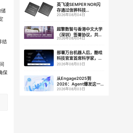
英飞凌SEMPER NOR闪
存通过信骅科技
的储
2026年08月04日
AST2700 BMC认证，全
定
面强化其数据中心服务器
管理
超擎数智与香港中文大学
（深圳）签署协议，共建
2026年08月04日
人工智能和边缘计算联合
或非结
实验室
部署万台机器人后，酷哇
科技官宣首席科学家，要
让世界模型交付生产力
之间
2026年08月03日
确保
从Engage2025到
2026：Agent爆发这一
2026年08月03日
年，AI CRM 走到哪了