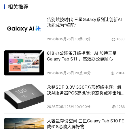
HDS的首席技术执行官Hu Yoshida表示：“McDATA在高
相关推荐
端导向器产品市场拥有领导地位和丰富经验，加上HDS在业
告别炫技时代 三星Galaxy系列让创新AI
界领先的存储系统和软件，能够为用户提供应用优化的解决
功能成为“标配”
方案，以满足用户业务的需求。McDATA和HDS将继续在其
各自的领域内不断实现创新突破，像Huhtamaki这样的用户
2026年05月26日 10点00分
1680
将会从我们不断丰富的存储网络经验中获取更大的利益。”
618 办公装备升级指南：AI 加持三星
Galaxy Tab S11 ，高效办公更顺心
本文来源于DOIT传媒，文章内容仅供参考，不构成投资建议。
2026年05月26日 20点00分
2004
永铭SDF 3.0V 330F方形超级电容：解
决AI服务器PCS高di/dt瞬态负载冲击难
题
2026年05月25日 10点00分
1286
大容量存储空间 三星Galaxy Tab S10 FE
成618必购大屏好物