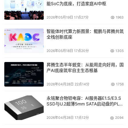
能SoC为底座，打造家庭AI中枢
2026年05月19日 17点27分
1963
智能体时代算力新图景：鲲鹏与昇腾共筑
全栈创新底座
2026年05月18日 17点20分
1305
昇腾生态半年蜕变：从能用走向好用，国
产AI底座筑牢自主生态根基
2026年04月28日 22点14分
1756
永铭聚合物钽电容：AI服务器E1.S/E3.S
SSD与U.2超薄5mm SATA启动盘的PLP
电容选型分析
2026年04月28日 17点12分
2094