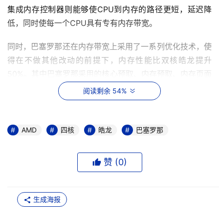
集成内存控制器则能够使CPU到内存的路径更短，延迟降
低，同时使每一个CPU具有专有内存带宽。 
同时，巴塞罗那还在内存带宽上采用了一系列优化技术，使
得在不做其他改动的前提下，内存性能比双核皓龙提升
50%。其中巴塞罗那采用的核心预取、内存预取、内存页面
优化、突发写和大内存缓冲技术能带来40%的性能提升，独
阅读剩余 54%
立双通道技术能让每个核心的内存控制器获得另外的10%左
右的性能提升。同时，在巴塞罗那处理器中，SSE的执行带
宽、指令获取带宽、数据缓存带宽、L2/北桥带宽等都是现
AMD
四核
皓龙
巴塞罗那
有处理器的2倍，从而使系统的数据通路宽了1倍，这意味着
大量科学计算带来的浮点运算可以更快完成。 
赞 (
0
)
对于电信等注重功耗的行业，巴塞罗那与双核皓龙的功耗相
当，等于每个核心的功耗降低了一半。同时，由于巴塞罗那
生成海报
采用功耗较低的DDR2内存，因此在那些需要大容量内存的