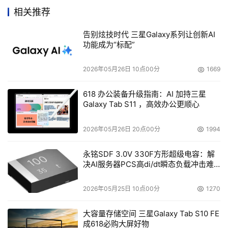
应用中，采用皓龙和DDR2的服务器节能效果较好。例如，
相关推荐
在进行 SPECfp_2000_rates测试时，1GB DDR2内存功耗
是4．62W，而竞争产品所采用的1GB FB-DIMM内存功耗
告别炫技时代 三星Galaxy系列让创新AI
是12．65W；更重要的是，在服务器处于空闲阶段，前者
功能成为“标配”
的功耗只有1．79W，而后者的功耗却高达10．42W，而且
2026年05月26日 10点00分
1669
这一优势还将随着内存规模的扩大呈线性增加。据悉，在两
路平台上，基于巴塞罗那的服务器系统较之基于其他处理器
618 办公装备升级指南：AI 加持三星
的服务器系统，最高能节省41%的电力成本。 
Galaxy Tab S11 ，高效办公更顺心
对于需要刀片服务器、虚拟化技术以及高密度计算的网游行
2026年05月26日 20点00分
1994
业而言，巴塞罗那处理器也是理想的产品选择。4核巴塞罗
永铭SDF 3.0V 330F方形超级电容：解
那通过增强的PowerNow！、CoolCore和双重动态电源管
决AI服务器PCS高di/dt瞬态负载冲击难
理等技术实现了极为精确的功耗控制，从而实现了CPU核心
题
从2颗增加为4颗，但功耗不增加，性能却大幅提升。 
2026年05月25日 10点00分
1270
在虚拟化方面，AMD的快速虚拟化索引技术（Rapid 
大容量存储空间 三星Galaxy Tab S10 FE
Virtualization Indexing）能够让CPU直接完成虚拟地址转
成618必购大屏好物