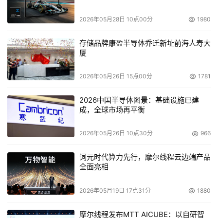
换，而无需通过传统的Hypervisor层，从而进一步提升虚
2026年05月28日 10点00分
1980
拟化的性能。据测算，在双核和4核平台上，是否采用RVI
技术，虚拟化性能会有79%的差距。带标签的快表
存储品牌康盈半导体乔迁新址前海人寿大
（Tagged TLB）技术则让虚拟机在物理内存中的寻址和切
厦
换效率大幅提升，从而提高虚拟机效率，而DEV技术则大大
提高了虚拟机的安全性：巴塞罗那采用共享2MB的三级缓
2026年05月26日 15点00分
1781
存，可以让多线程调度更加灵活。共享的三级缓存不仅提供
2026中国半导体图景：基础设施已建
了更大缓存的功能，而且也为多个内核之间提供了数据交换
成，全球市场再平衡
的通道，使得核与核之间的带宽更大、延迟更小。 
2026年05月26日 10点30分
966
最后，无论是哪个行业的用户，都会注重投资保护以及它的
价值。AMD在2006年8月份推出的第二代皓龙平台都可以
词元时代算力先行，摩尔线程云边端产品
升级到巴塞罗那平台上，而且升级非常容易。不仅如此，巴
全面亮相
塞罗那的下一代处理器Shanghai也能实现平滑的升级。 
2026年05月19日 17点31分
1880
摩尔线程发布MTT AICUBE：以自研智
本文来源于DOIT传媒，文章内容仅供参考，不构成投资建议。