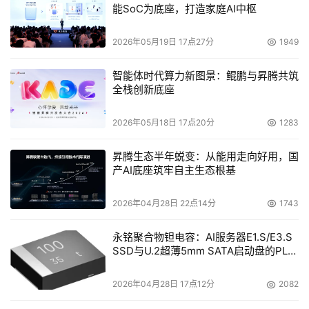
能SoC为底座，打造家庭AI中枢
2026年05月19日 17点27分
1949
智能体时代算力新图景：鲲鹏与昇腾共筑
全栈创新底座
2026年05月18日 17点20分
1283
昇腾生态半年蜕变：从能用走向好用，国
产AI底座筑牢自主生态根基
2026年04月28日 22点14分
1743
永铭聚合物钽电容：AI服务器E1.S/E3.S
SSD与U.2超薄5mm SATA启动盘的PLP
电容选型分析
2026年04月28日 17点12分
2082