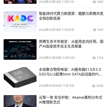
2026年05月19日 17点27分
1952
智能体时代算力新图景：鲲鹏与昇腾共筑
全栈创新底座
2026年05月18日 17点20分
1291
昇腾生态半年蜕变：从能用走向好用，国
产AI底座筑牢自主生态根基
2026年04月28日 22点14分
1744
永铭聚合物钽电容：AI服务器E1.S/E3.S
SSD与U.2超薄5mm SATA启动盘的PLP
电容选型分析
2026年04月28日 17点12分
2084
云智一体 安全护航：Akamai重构分布式
AI推理新范式