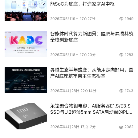
1100系列、2200系列或4100系列服务器的用户，将可以享
能SoC为底座，打造家庭AI中枢
受到Server-to-Server (S2S) Synchronization v2所带来
2026年05月19日 17点27分
1949
的服务器同步功能，该软件能够在接入局域网的两台运行
SnapOS或GuardianOS的Snap Servers之间来回迁移数
智能体时代算力新图景：鲲鹏与昇腾共筑
据。S2S Synchronization v2 for SnapOS Snap Servers
全栈创新底座
软件的厂商建议零售价为“每服务器299美元”。之前曾购买
过Server-to-Server (S2S) Synchronization软件的用户，
2026年05月18日 17点20分
1283
只要支付99美元/服务器，就可以升级为v2。
昇腾生态半年蜕变：从能用走向好用，国
产AI底座筑牢自主生态根基
Kroll Ontrack收购挪威存储服务供应商
2026年04月28日 22点14分
1743
    容灾恢复和信息安全咨询公司Kroll下属的子公司Kroll 
Ontrack Inc.日前宣布已完成了对挪威存储服务供应商Ibas 
永铭聚合物钽电容：AI服务器E1.S/E3.S
SSD与U.2超薄5mm SATA启动盘的PLP
Holdings ASA的收购，交易金额为4500万美元。Ibas 
电容选型分析
Holdings ASA是一家以提供数据修复、数据销毁、计算机
2026年04月28日 17点12分
2082
取证等服务为主的公司。