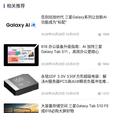
一。两家公司将协力研究各种备用的记录介质技术，比如
相关推荐
说，将Imation Ulysses内置磁盘的磁带技术整合到Sun公
司的自动化磁带库系统中的可行性。
告别炫技时代 三星Galaxy系列让创新AI
功能成为“标配”
昆腾与赛门铁克先后公布收入状况
2026年05月26日 10点00分
1669
    昆腾公司日前公布了其截至2005年12月26日止的第3季
618 办公装备升级指南：AI 加持三星
度营收财报，该季度的总营收为2.18亿美元，较去年同期上
Galaxy Tab S11 ，高效办公更顺心
升了8%。而昆腾的年营收之所以能够保持稳健的增长速
2026年05月26日 20点00分
1994
度，与其在2005年1月份收购的Certance有着重要的关
系，后者在被昆腾收购之后，依然保持7%的增长率。第三
永铭SDF 3.0V 330F方形超级电容：解
季度按照通用会计准则（GAAP）计算的净收入为81.9 万美
决AI服务器PCS高di/dt瞬态负载冲击难
题
元，摊薄股每股收益为0，虽然较去年同期略有下降，但与
2005财年第2季度相比，财务状况已大为好转。
2026年05月25日 10点00分
1270
大容量存储空间 三星Galaxy Tab S10 FE
    博科意欲全面整顿业务模式
成618必购大屏好物