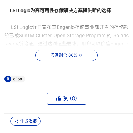
  LSI Logic为高可用性存储解决方案提供新的选择
    LSI Logic近日宣布其Engenio存储事业部开发的存储系
统已被SunTM Cluster Open Storage Program 的 Solaris 
Ready所验证。通过达到这些要求，用户可以确信Engenio
存储产品可以与SolarisTM 10操作系统实现完全的互操作
阅读剩余 66%
性。该验证将允许用户使用Sun Cluster软件和Sun FireTM 
服务器并利用Engenio存储系统的高可用性实现关键应用。
clips
    Sun与Imation、Softek缔结合作伙伴关系
赞 (
0
)
    Sun微系统有限公司日前宣布与Imation Corp.结成合作
伙伴关系，共同推进Sun StorageTek T9840磁带驱动器的
研发工作。与此同时，Imation还通过了Sun的认证，成为
生成海报
Sun StorageTek系列LTO-2和LTO-3磁带盒的主要供货商之