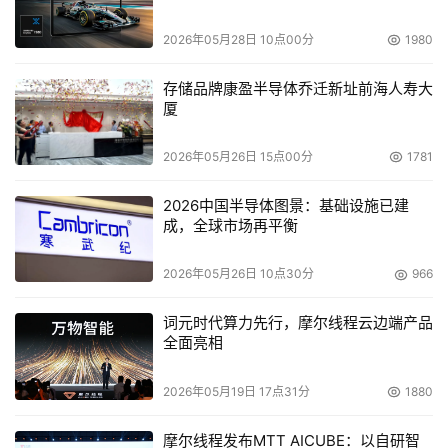
    博科日前宣布将仿效EMC和NetApp，将业务重心从硬件
2026年05月28日 10点00分
1980
设备转移到软件产品及服务上。该公司计划将于明年，通过
存储品牌康盈半导体乔迁新址前海人寿大
与其它厂商合作以及内部研发两种途径，获取更多的存储管
厦
理软件技术。
2026年05月26日 15点00分
1781
    3Par与OnStor携手发布新一代UtiliCat系统
2026中国半导体图景：基础设施已建
成，全球市场再平衡
    长期以来一直保持良好合作关系的OnStor与3Par，日前
发布了改良版的UtiliCat系统，在前代产品的基础之上添加
2026年05月26日 10点30分
966
了许多新功能，其中包括支持500GB的Nearline磁盘驱动器
以及新型的Bobcat 2280 NAS网关设备。
词元时代算力先行，摩尔线程云边端产品
全面亮相
 Adaptec复制软件“家族”又添新成员
2026年05月19日 17点31分
1880
    Adaptec日前宣布，凡是购买其新推出的Snap Server 
摩尔线程发布MTT AICUBE：以自研智