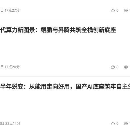
9日 17点27分
0
代算力新图景：鲲鹏与昇腾共筑全栈创新底座
8日 17点20分
0
半年蜕变：从能用走向好用，国产AI底座筑牢自主
8日 22点14分
0