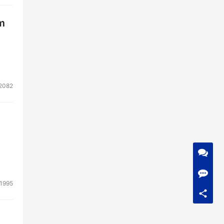
m
2082
1995