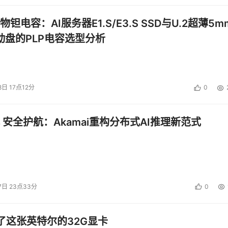
钽电容：AI服务器E1.S/E3.S SSD与U.2超薄5m
启动盘的PLP电容选型分析
8日 17点12分
0
 安全护航：Akamai重构分布式AI推理新范式
7日 23点33分
0
了这张英特尔的32G显卡