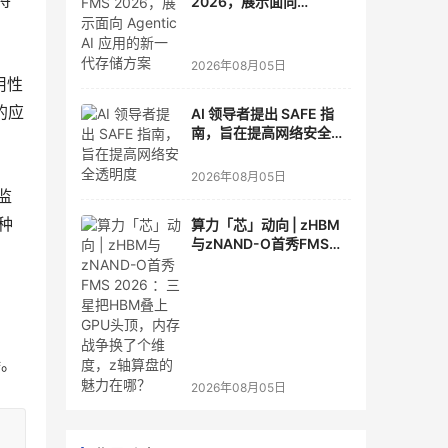
将
2026，展示面向
Agentic AI 应用的新一代
存储方案
2026年08月05日
用性
的应
AI 领导者提出 SAFE 指
南，旨在提高网络安全透
明度
2026年08月05日
监
一种
算力「芯」动向 | zHBM
与zNAND-O首秀FMS
2026 ：三星把HBM叠上
GPU头顶，内存战争换了
个维度，z轴算盘的魅力
在哪？
持。
2026年08月05日