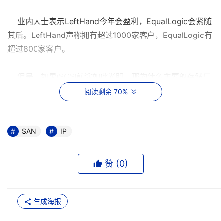
业内人士表示LeftHand今年会盈利，EqualLogic会紧随
其后。LeftHand声称拥有超过1000家客户，EqualLogic有
超过800家客户。
但是，如果iSCSI前途如此光明，那为什么主要的存储厂
商都对它这么冷淡呢？去年，那么多起收购案中没有一家公
阅读剩余 70%
司是IP SAN厂商。那些存储界的大腕们似乎对其他的技术
更感兴趣，比如虚拟磁带，持续数据保护，加密，文件虚拟
化。也许iSCSI仍然还是由创业公司主宰。
SAN
IP
除了NetApp，其他的领先的存储厂商都对IP SANs不是
赞 (
0
)
很热衷。当然，如果客户需要，他们会提供，但是他们更推
崇的是FC。虽然iSCSI价格低廉是最大的卖点，但是EMC销
售的iSCSI版本的Clariion中端系统的价格和FC Clariions的
生成海报
价格是一样的。