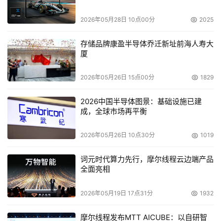
2026年05月28日 10点00分
2025
Punk, Ziegel & Co.的财经分析师Steve Berg表示
NetApp并不认为自己是严格意义上的FC公司或NAS厂商。
存储品牌康盈半导体乔迁新址前海人寿大
他说：“他们对任何更快，更好，更便宜的东西都感兴趣。
厦
其他的厂商进退两难，他们有一个成熟的FC基础，但是他
们不愿意销售iSCSI产品降低他们的利润。”
2026年05月26日 15点00分
1829
2026中国半导体图景：基础设施已建
一家医疗保健咨询机构Dynamic Health Strategies的主
成，全球市场再平衡
管Jeff Chestnut说，在他从Intransa购买之前发现了惠普
对iSCSI的态度。
2026年05月26日 10点30分
1019
他回忆说：“他们说，‘你需要NAS。’我说，‘你们为什么
词元时代算力先行，摩尔线程云边端产品
全面亮相
这么说，我都不知道你们为什么知道？’我后来又告诉他们
我需要什么。我对他们说，‘我需要SAN，我想看一看你们
2026年05月19日 17点31分
1932
的IP技术。他们说他们没有。”
摩尔线程发布MTT AICUBE：以自研智