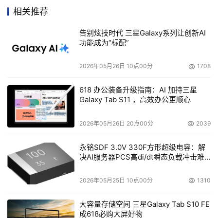
相关推荐
业内人士表示其实iSCSI被冷落主要是由于商业决策问题
告别炫技时代 三星Galaxy系列让创新AI
而不是价格问题。EMC，惠普，日立，IBM都不愿意这项低
功能成为“标配”
成本低利润的技术减少FC带来的高利润。因此，EMC，惠
普和IBM提供的iSCSI系统缺少FC系统的功能。日立则根本
2026年05月26日 10点00分
1708
没有iSCSI系统。
618 办公装备升级指南：AI 加持三星
Galaxy Tab S11 ，高效办公更顺心
Taneja Group的分析师Arun Taneja说：“iSCSI的商业模
式不同。我相信一定有机会从iSCSI中赚钱，我不相信iSCSI
2026年05月26日 20点00分
2039
阵列和FC阵列的价格一样，因为没有人有iSCSI产品但却又
宁愿别人不要买这个产品。”
永铭SDF 3.0V 330F方形超级电容：解
决AI服务器PCS高di/dt瞬态负载冲击难
题
在主要的存储厂商中，NetApp与众不同。虽然主要是销
2026年05月25日 10点00分
1310
售NAS产品，但是NetApp还是让用户购买iSCSI或FC产品
来移动块级存储。虽然NetApp的iSCSI产品发展势头不错，
大容量存储空间 三星Galaxy Tab S10 FE
但是他们不像其他的大存储厂商那样拥有广泛的FC基础。
成618必购大屏好物