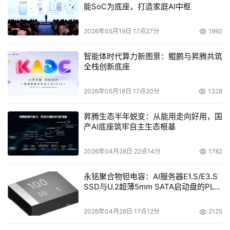
能SoC为底座，打造家庭AI中枢
Chestnut说他需要iSCSI主要是出于两个原因。“首先，
对于用户来说使用很方便。第二，这个价格我能承受。”
2026年05月19日 17点27分
1992
当然，并不是人人都喜欢iSCSI。Philadelphia Stock
智能体时代算力新图景：鲲鹏与昇腾共筑
Exchange的技术服务主管Rich Ward表示他更喜欢将FC。
全栈创新底座
2026年05月18日 17点20分
1328
那些规模较小的创业公司需要的存储要符合他们的预
算，而不用依赖光纤通道管理员来管理。他们通常不能盈
昇腾生态半年蜕变：从能用走向好用，国
利，除非10-Gbit/s以太网的价格大幅价跌。但是，这在
产AI底座筑牢自主生态根基
2007年之前是不可能的。
2026年04月28日 22点14分
1782
不是所有的IP SAN创业公司都担心没有得到大存储厂商
永铭聚合物钽电容：AI服务器E1.S/E3.S
的关注。Bulens说他喜欢“在光纤通道群落的雷达下飞行”，
SSD与U.2超薄5mm SATA启动盘的PLP
现在要做到这样并不难。他说：“主要存储系统公司都能用
电容选型分析
FC产品很好地为客户服务，并用式样翻新的iSCSI产品来回
2026年04月28日 17点12分
2125
应那些坚持用iSCSI的客户。他们并不把iSCSI当成主要的市