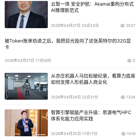
云智一体 安全护航：Akamai重构分布式
场契机。如果你认为你可以很好地为客户服务，那为什么要
AI推理新范式
改变？
2026年04月27日 23点33分
2037
Intransa的Alexander说：“我们主要是和其他的创业公司
竞争。如果我们的销售人员碰到一些企业客户，并看到一个
被Token账单劝退之后，我把目光投向了这张英特尔的32G显
卡
EMC的客户，他肯定会走开。我们要找的是信赖IP SANs的
客户。”
2026年04月27日 17点59分
0
iSCSI将赢得很多拥护者吗？也许是的。Hitachi的首席技
从亦庄机器人马拉松破纪录，看算力底座
如何支撑人形机器人商业化
术官Hu Yoshida表示他们公司也许很快会进入到这个领
域，但是他很肯定的是iSCSI还不适用于大企业。
2026年04月24日 22点31分
1324
Hu说：“在我们的市场领域，主要是高中端和高端，我们
智算引擎赋能产业升级：思源电气HPC
从来没有听客户提过iSCSI。在低端领域，我们知道有用户
体系化能力应用实践
在使用iSCSI。但是我认为随着时间的临近，要求也越来越
2026年04月20日 17点17分
1019
迫切。你也许在今年就会看到我们的iSCSI产品，但是应该