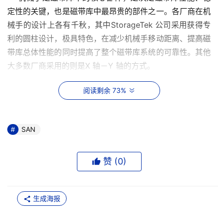
定性的关键，也是磁带库中最昂贵的部件之一。各厂商在机
械手的设计上各有千秋，其中StorageTek 公司采用获得专
利的圆柱设计，极具特色，在减少机械手移动距离、提高磁
带库总体性能的同时提高了整个磁带库系统的可靠性。其他
大多数厂商采用的则是X 轴－Y 轴的方式。
  2.磁带库分区
阅读剩余 73%
    所谓磁带库分区就是将磁带库中的磁带驱动器和插槽分
配给不同的平台，这些驱动器及插槽只能被分配的主机使
SAN
用。但机械臂可以控制所有的驱动器及插槽，并被所有的主
机控制。控制顺序遵循先来先控制的原则。磁带库分区的前
赞 (
0
)
提条件是此磁带机是多通道结构。
3.磁带库连接
生成海报
    当一个磁带库的容量、性能达不到用户的需求时，可以