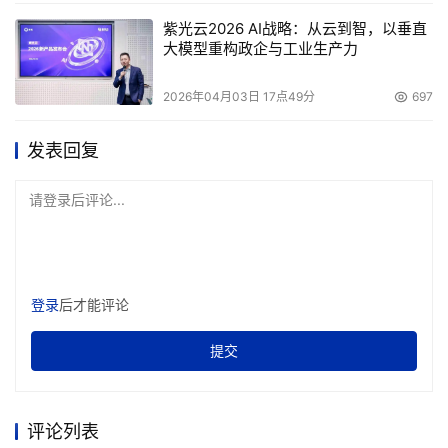
主要是将多个相同的磁带机做成一个阵列，一方面可以提高
紫光云2026 AI战略：从云到智，以垂直
备份的性能，另一方面又可以提高磁带的容错性。
大模型重构政企与工业生产力
2026年04月03日 17点49分
697
发表回复
请登录后评论...
图 4-2 各种磁带库技术特点
登录
后才能评论
 9.磁带库的分类
提交
    从应用的角度，磁带库大体上可以分为两类：大型机自
动磁带库和开放系统磁带库。前者使用专有技术的磁带机，
评论列表
后者大多使用开放式磁带机，也有为了提高整体磁带库性能