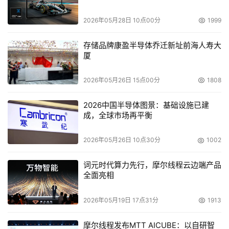
    大型机自动磁带库一般采用专有磁带技术（STK9840 、
2026年05月28日 10点00分
1999
9940 、IBM3590 、3592 等），然而，在大型机磁带库
存储品牌康盈半导体乔迁新址前海人寿大
中有时也会出现混装多厂商磁带机的情况。目前，开放系统
厦
磁带库大都能够同时支持主流磁带机技术（DLT?D 数字线
性磁带、LTO?D 线性磁带开放协议、DAT?D 数字影像磁带
2026年05月26日 15点00分
1808
及AIT?D 先进智能磁带等），并且可以在同一个磁带库中进
行混装。
2026中国半导体图景：基础设施已建
成，全球市场再平衡
   6.海纳百川的容量
2026年05月26日 10点30分
1002
    一个磁带库的总容量大小是由最大槽数和每盘磁带容量
词元时代算力先行，摩尔线程云边端产品
共同决定的（非压缩总容量＝每盘磁带非压缩容量×最大槽
全面亮相
数）。通常，磁带库按照容量大小分成三个级别：初级、中
级和高级。其中，初级磁带库的容量在几百GB 至几TB，中
2026年05月19日 17点31分
1913
级磁带库的容量在几TB 至几十TB，而高级磁带库的容量在
几十TB 至几百TB 甚至更高。当然这只是较为粗略的划分，
摩尔线程发布MTT AICUBE：以自研智