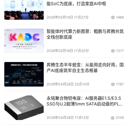
能SoC为底座，打造家庭AI中枢
随着磁带技术的发展，尤其是每盘磁带存储容量的逐渐攀
升，磁带库容量也会相应发生变化。
2026年05月19日 17点27分
1969
 7.稳步提高的性能
智能体时代算力新图景：鲲鹏与昇腾共筑
全栈创新底座
    由磁带机与磁带库共同决定，包括机械手的磁带装载时
间以及磁带机性能。随着磁带机技术的不断发展，磁带传输
2026年05月18日 17点20分
1317
速率得到很大提升，磁带库厂商对机械手的不断改进缩小了
昇腾生态半年蜕变：从能用走向好用，国
磁带的平均装载时间，再加上与存储软件的更好配合，所有
产AI底座筑牢自主生态根基
这些都使得磁带库性能稳步提高。
2026年04月28日 22点14分
1767
  8.逐渐进步的可靠性
永铭聚合物钽电容：AI服务器E1.S/E3.S
SSD与U.2超薄5mm SATA启动盘的PLP
电容选型分析
2026年04月28日 17点12分
2106