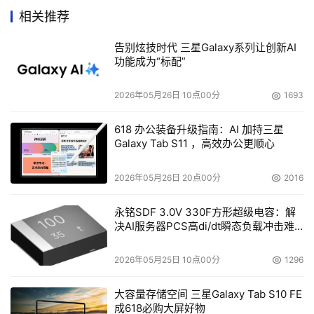
将数个甚至数十个磁带库连接起来，从而可以形成一个超大
相关推荐
规模的磁带库系统。一个磁带库中的磁带可以自动地传送给
告别炫技时代 三星Galaxy系列让创新AI
其他的磁带库，在磁带库之间进行磁带交换时需要使用机械
功能成为“标配”
装置来完成。
2026年05月26日 10点00分
1693
    4.广泛兼容的连接性
618 办公装备升级指南：AI 加持三星
    广泛的连接方式可以使得磁带库能够灵活地应用于各类
Galaxy Tab S11 ，高效办公更顺心
存储环境，磁带库一般支持SCSI、FC 交换网络和FC 环路
网络，今后还将支持以千兆以太网为基础的iSCSI 等存储网
2026年05月26日 20点00分
2016
络协议，以及类似InfiniBand 等新兴存储总线技术。
永铭SDF 3.0V 330F方形超级电容：解
决AI服务器PCS高di/dt瞬态负载冲击难
 5.多类型磁带机支持
题
2026年05月25日 10点00分
1296
    毫无疑问，磁带机是磁带库中最核心、最关键的部件，
经过数十年的发展，如今的磁带机技术各具特点，为用户的
大容量存储空间 三星Galaxy Tab S10 FE
不同存储需求提供了不同的选择。
成618必购大屏好物