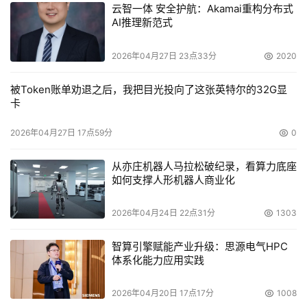
云智一体 安全护航：Akamai重构分布式
AI推理新范式
2026年04月27日 23点33分
2020
被Token账单劝退之后，我把目光投向了这张英特尔的32G显
卡
2026年04月27日 17点59分
0
从亦庄机器人马拉松破纪录，看算力底座
图 4-1 磁带库备份原理
如何支撑人形机器人商业化
    硬件冗余技术充分应用到了磁带库中，包括冗余电源、
2026年04月24日 22点31分
1303
冗余风扇等，从去年开始，有些厂商为了获得更高的可靠性
而采用了冗余的机械手设计。
智算引擎赋能产业升级：思源电气HPC
体系化能力应用实践
    另外，多磁带机之间可以做冗余，RAIT(Redundant 
Array of Inexpensive Tape) 是相对硬盘的RAID 而来，它
2026年04月20日 17点17分
1008